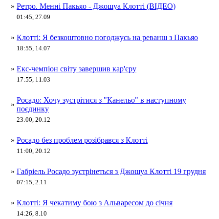
»
Ретро. Менні Пакьяо - Джошуа Клотті (ВІДЕО)
01:45, 27.09
»
Клотті: Я безкоштовно погоджусь на реванш з Пакьяо
18:55, 14.07
»
Екс-чемпіон світу завершив кар'єру
17:55, 11.03
Росадо: Хочу зустрітися з "Канельо" в наступному
»
поєдинку
23:00, 20.12
»
Росадо без проблем розібрався з Клотті
11:00, 20.12
»
Габріель Росадо зустрінеться з Джошуа Клотті 19 грудня
07:15, 2.11
»
Клотті: Я чекатиму бою з Альваресом до січня
14:26, 8.10