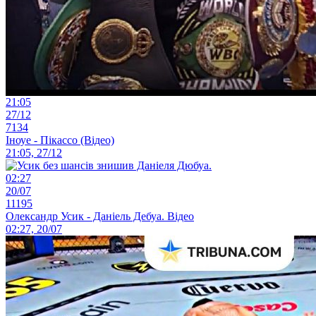
21:05
27/12
7134
Іноуе - Пікассо (Відео)
21:05, 27/12
02:27
20/07
11195
Олександр Усик - Даніель Дебуа. Відео
02:27, 20/07