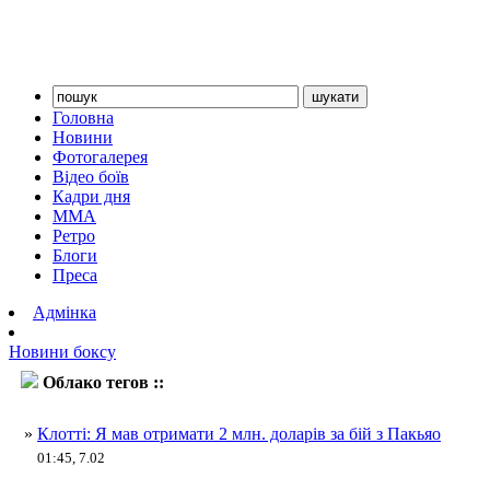
Головна
Новини
Фотогалерея
Відео боїв
Кадри дня
ММА
Ретро
Блоги
Преса
Адмінка
Новини боксу
Облако тегов ::
Джошуа Клотті
»
Клотті: Я мав отримати 2 млн. доларів за бій з Пакьяо
01:45, 7.02