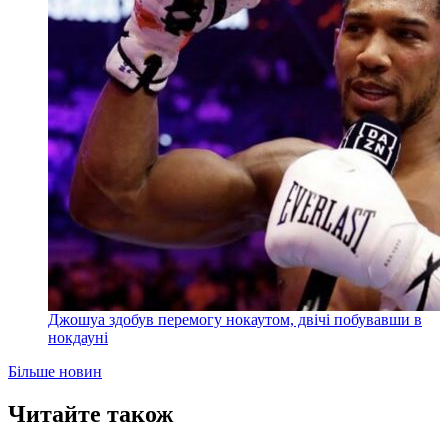
Джошуа здобув перемогу нокаутом, двічі побувавши в
нокдауні
Більше новин
Читайте також