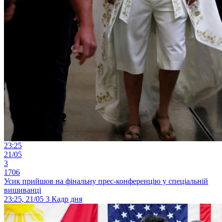
23:25
21/05
3
1706
Усик прийшов на фінальну прес-конференцію у спеціальній
вишиванці
23:25, 21/05
3
Кадр дня