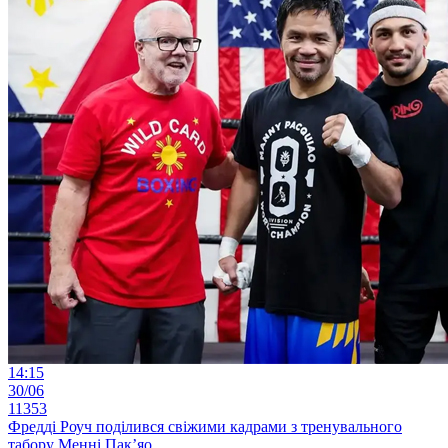
14:15
30/06
11353
Фредді Роуч поділився свіжими кадрами з тренувального
табору Менні Пак’яо