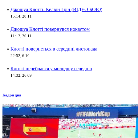
»
Джошуа Клотті- Келвін Грін (ВІДЕО БОЮ)
15:14, 20.11
»
Джошуа Клотті повернувся нокаутом
11:12, 20.11
»
Клотті повернеться в середині листопада
22:52, 6.10
»
Клотті перебрався у молодшу середню
14:32, 26.09
Кадри дня