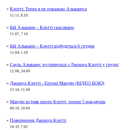
»
Клотті: Тепер я не поважаю Альвареса
11:11, 8.10
»
Бій Альварес - Клотті скасовано
11:07, 7.10
»
Бій Альварес - Клотті відбудеться 6 грудня
11:04, 1.10
»
Сауль Альварес зустрінеться з Джошуа Клотті у грудні
12:08, 24.09
»
Джошуа Клотті - Ентоні Мандін (ВІДЕО БОЮ)
13:16, 11.04
»
Мандін встояв проти Клотті, попри 5 нокдаунів
00:10, 10.04
»
Повернення Джошуа Клотті
19:35, 7.02