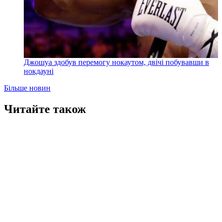
Джошуа здобув перемогу нокаутом, двічі побувавши в
нокдауні
Більше новин
Читайте також