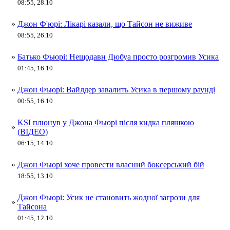
08:55, 28.10
»
Джон Ф'юрі: Лікарі казали, що Тайсон не виживе
08:55, 26.10
»
Батько Фьюрі: Нещодавн Дюбуа просто розгромив Усика
01:45, 16.10
»
Джон Фьюрі: Вайлдер завалить Усика в першому раунді
00:55, 16.10
KSI плюнув у Джона Фьюрі після кидка пляшкою
»
(ВІДЕО)
06:15, 14.10
»
Джон Фьюрі хоче провести власний боксерський бій
18:55, 13.10
Джон Фьюрі: Усик не становить жодної загрози для
»
Тайсона
01:45, 12.10