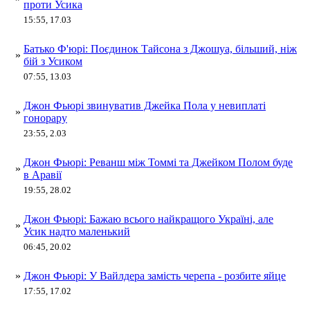
проти Усика
15:55, 17.03
Батько Ф'юрі: Поєдинок Тайсона з Джошуа, більший, ніж
»
бій з Усиком
07:55, 13.03
Джон Фьюрі звинуватив Джейка Пола у невиплаті
»
гонорару
23:55, 2.03
Джон Фьюрі: Реванш між Томмі та Джейком Полом буде
»
в Аравії
19:55, 28.02
Джон Фьюрі: Бажаю всього найкращого Україні, але
»
Усик надто маленький
06:45, 20.02
»
Джон Фьюрі: У Вайлдера замість черепа - розбите яйце
17:55, 17.02