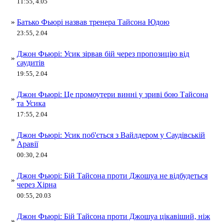
11:55, 4.05
»
Батько Фьюрі назвав тренера Тайсона Юдою
23:55, 2.04
Джон Фьюрі: Усик зірвав бій через пропозицію від
»
саудитів
19:55, 2.04
Джон Фьюрі: Це промоутери винні у зриві бою Тайсона
»
та Усика
17:55, 2.04
Джон Фьюрі: Усик поб'ється з Вайлдером у Саудівській
»
Аравії
00:30, 2.04
Джон Фьюрі: Бій Тайсона проти Джошуа не відбудеться
»
через Хірна
00:55, 20.03
Джон Фьюрі: Бій Тайсона проти Джошуа цікавіший, ніж
»