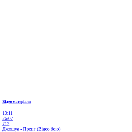
Відео матеріали
13:11
26/07
712
Джошуа - Пренг (Відео бою)