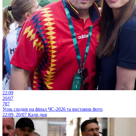
22:09
20/07
787
Усик сходив на фінал ЧС-2026 та виставив фото
22:09, 20/07
Кадр дня