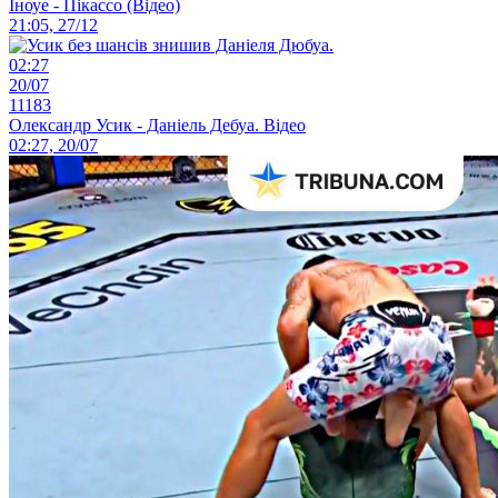
Іноуе - Пікассо (Відео)
21:05, 27/12
02:27
20/07
11183
Олександр Усик - Даніель Дебуа. Відео
02:27, 20/07