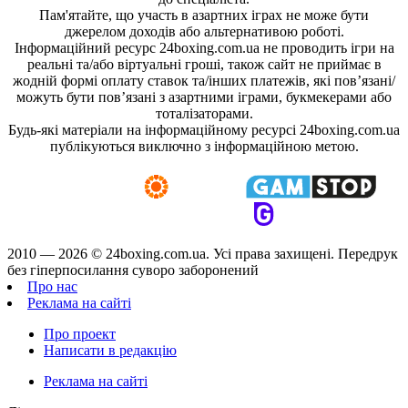
Пам'ятайте, що участь в азартних іграх не може бути
джерелом доходів або альтернативою роботі.
Інформаційний ресурс 24boxing.com.ua не проводить ігри на
реальні та/або віртуальні гроші, також сайт не приймає в
жодній формі оплату ставок та/інших платежів, які пов’язані/
можуть бути пов’язані з азартними іграми, букмекерами або
тоталізаторами.
Будь-які матеріали на інформаційному ресурсі 24boxing.com.ua
публікуються виключно з інформаційною метою.
2010 — 2026 ©
24boxing.com.ua.
Усi права захищенi. Передрук
без гіперпосилання суворо заборонений
Про нас
Реклама на сайті
Про проект
Написати в редакцію
Реклама на сайті