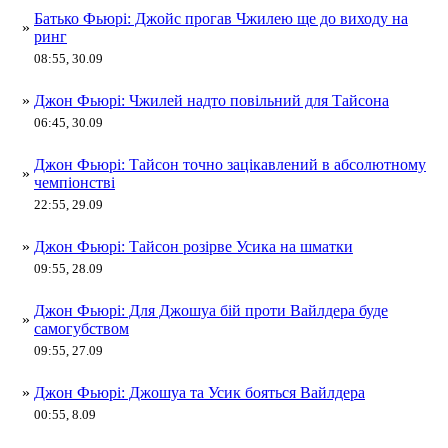
Батько Фьюрі: Джойс прогав Чжилею ще до виходу на
»
ринг
08:55, 30.09
»
Джон Фьюрі: Чжилей надто повільний для Тайсона
06:45, 30.09
Джон Фьюрі: Тайсон точно зацікавлений в абсолютному
»
чемпіонстві
22:55, 29.09
»
Джон Фьюрі: Тайсон розірве Усика на шматки
09:55, 28.09
Джон Фьюрі: Для Джошуа бій проти Вайлдера буде
»
самогубством
09:55, 27.09
»
Джон Фьюрі: Джошуа та Усик бояться Вайлдера
00:55, 8.09