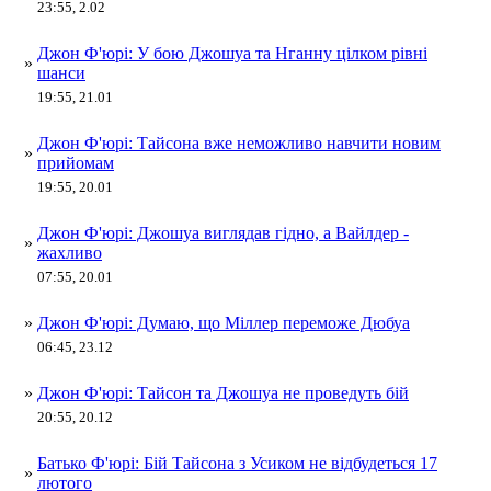
23:55, 2.02
Джон Ф'юрі: У бою Джошуа та Нганну цілком рівні
»
шанси
19:55, 21.01
Джон Ф'юрі: Тайсона вже неможливо навчити новим
»
прийомам
19:55, 20.01
Джон Ф'юрі: Джошуа виглядав гідно, а Вайлдер -
»
жахливо
07:55, 20.01
»
Джон Ф'юрі: Думаю, що Міллер переможе Дюбуа
06:45, 23.12
»
Джон Ф'юрі: Тайсон та Джошуа не проведуть бій
20:55, 20.12
Батько Ф'юрі: Бій Тайсона з Усиком не відбудеться 17
»
лютого