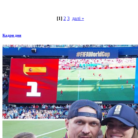
[1]
2
3
далі »
Кадри дня