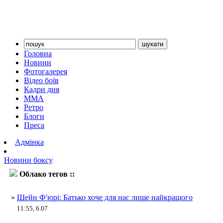
Головна
Новини
Фотогалерея
Відео боїв
Кадри дня
ММА
Ретро
Блоги
Преса
Адмінка
Новини боксу
Облако тегов ::
Джон Фьюрі
»
Шейн Ф'юрі: Батько хоче для нас лише найкращого
11:55, 6.07