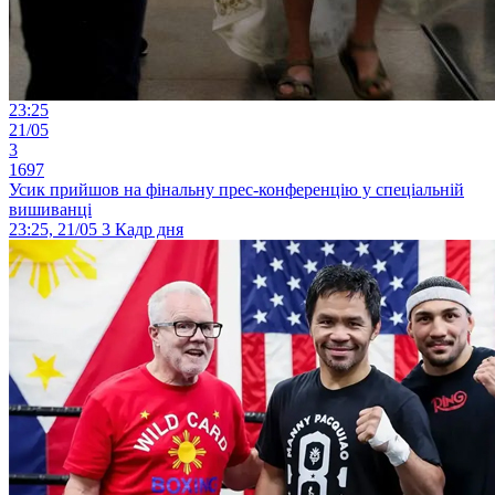
23:25
21/05
3
1697
Усик прийшов на фінальну прес-конференцію у спеціальній
вишиванці
23:25, 21/05
3
Кадр дня