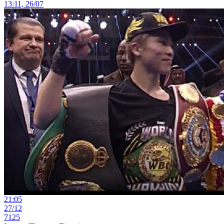
13:11, 26/07
21:05
27/12
7125