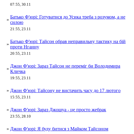
07:55, 30.11
Батько Ф'юрі: Готуватися до Усика треба з розумом, а не
»
силою
21:55, 23.11
Батько Ф'юрі: Тайсон обрав неправильну тактику на бій
»
проти Нганну
20:55, 23.11
Джон Ф'юрі: Зараз Тайсон не переміг би Володимира
»
Кличка
19:55, 23.11
»
Джон Ф'юрі: Тайсону не вистачить часу до 17 лютого
15:55, 23.11
»
Джон Ф'юрі: Зараз Джошуа - це просто жебрак
23:55, 28.10
»
Джон Ф'юрі: Я буду битися з Майком Тайсоном