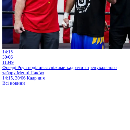
14:15
30/06
11349
Фредді Роуч поділився свіжими кадрами з тренувального
табору Менні Пак’яо
14:15, 30/06
Кадр дня
Всі новини