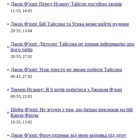
»
Джон Ф'юрі: Перед Нганну Тайсон постійно хворів
11:55, 16.05
»
Джон Ф'юрі: Бій Тайсона та Усика може вийти нудним
20:55, 13.04
Джон Ф'юрі: Дієтолог Тайсона не зливав інформацію про
»
його табір
20:55, 27.02
»
Джон Ф'юрі: Усик просто не зможе побити Тайсона
06:45, 27.02
»
Тренер Нганну: Я б хотів побитися з Джоном Ф'юрі
09:55, 22.02
Шейн Ф'юрі: Не згоден з тим, що батько викликав на бій
»
Карла Фроча
10:55, 13.02
»
Джон Ф'юрі: Фроч отримає від мене копняка під дупу