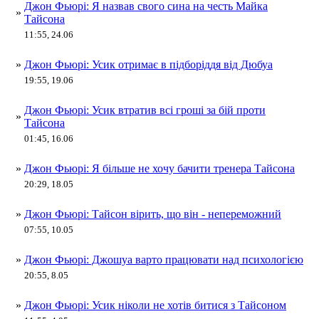
Джон Фьюрі: Я назвав свого сина на честь Майка
»
Тайсона
11:55, 24.06
»
Джон Фьюрі: Усик отримає в підборіддя від Дюбуа
19:55, 19.06
Джон Фьюрі: Усик втратив всі гроші за бій проти
»
Тайсона
01:45, 16.06
»
Джон Фьюрі: Я більше не хочу бачити тренера Тайсона
20:29, 18.05
»
Джон Фьюрі: Тайсон вірить, що він - непереможний
07:55, 10.05
»
Джон Фьюрі: Джошуа варто працювати над психологією
20:55, 8.05
»
Джон Фьюрі: Усик ніколи не хотів битися з Тайсоном