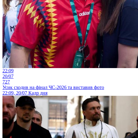
22:09
20/07
727
Усик сходив на фінал ЧС-2026 та виставив фото
22:09, 20/07
Кадр дня