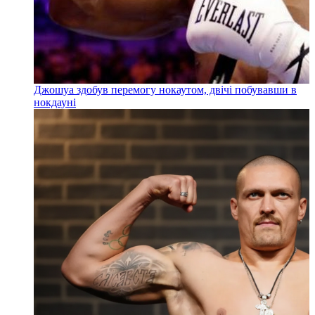
Джошуа здобув перемогу нокаутом, двічі побувавши в
нокдауні