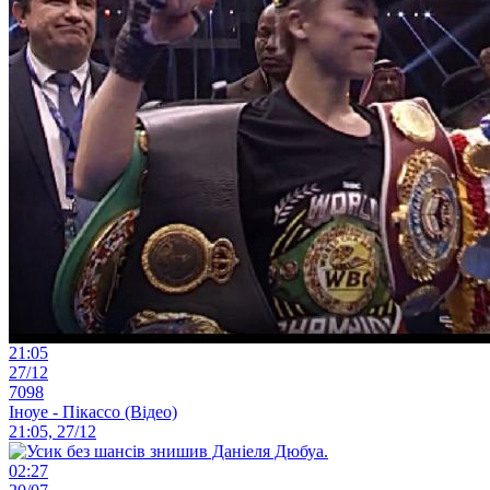
21:05
27/12
7098
Іноуе - Пікассо (Відео)
21:05, 27/12
02:27