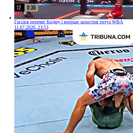
Гассієв переміг Кадіру і вперше захистив титул WBA
11.07.2026, 23:53