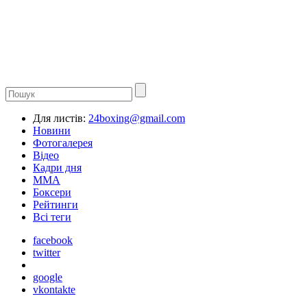
Для листів:
24boxing@gmail.com
Новини
Фотогалерея
Відео
Кадри дня
ММА
Боксери
Рейтинги
Всі теги
facebook
twitter
google
vkontakte