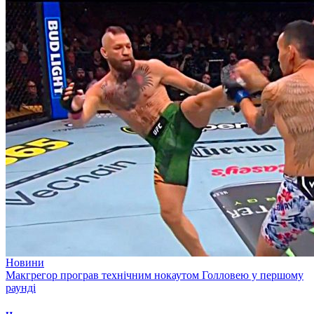
Новини
Макгрегор програв технічним нокаутом Голловею у першому
раунді