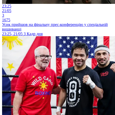
23:25
21/05
3
1675
Усик прийшов на фінальну прес-конференцію у спеціальній
вишиванці
23:25, 21/05
3
Кадр дня