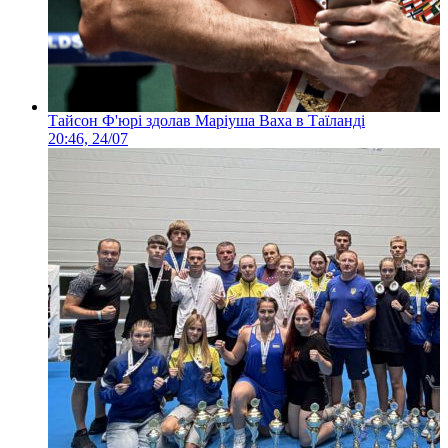
Тайсон Ф'юрі здолав Маріуша Ваха в Таїланді
20:46, 24/07