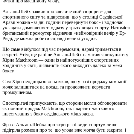
чутки про масштабну угоду.
Аль аш-Шейх заявив про «величезний сюрприз» для
спортивного світу та підкреслив, що у столиці Саудівської
Аравії можна «за дві години перевернути бокс» і водночас
укладати домовленості одразу у трьох видах спорту. Натомість
британський промоутер відзначив «неймовірний вечір у Ер-
Ріяді, де можна робити справді великі угоди».
Що саме відбулося під час перемовин, наразі тримається в
секреті. Утім, ще раніше Аль аш-Шейх намагався викупити у
Хірна Matchroom — один із найпотужніших спортивних
холдингів у світі, діяльність якого виходить далеко за межі
боксу.
Сам Хірн неодноразово натякав, що у разі продажу компанії
може залишитися на посаді та продовжити керувати
промоушеном.
Спостерігачі припускають, що сторони могли обговорювати
як повний продаж Matchroom, так і варіант часткового
інвестування з боку саудівського мільярдера.
Фраза Аль аш-Шейха про «три різні види спорту» лише
підігріла розмови про те, що угода вже могла бути закрита, і