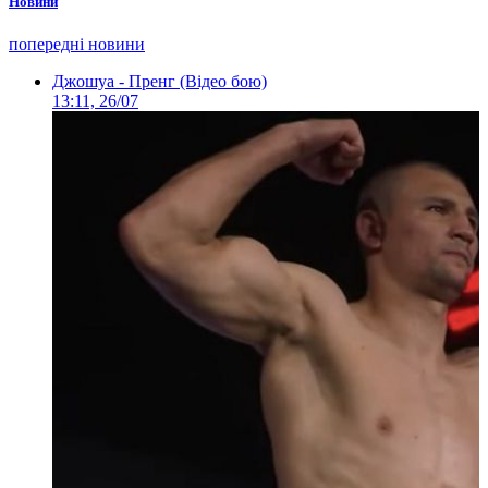
Новини
попередні новини
Джошуа - Пренг (Відео бою)
13:11, 26/07