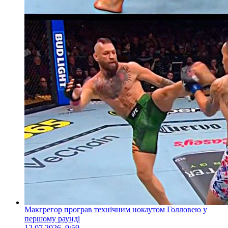
Макгрегор програв технічним нокаутом Голловею у
першому раунді
12.07.2026, 9:59