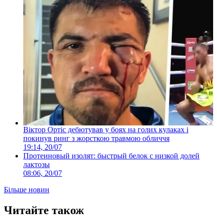
Віктор Ортіс дебютував у боях на голих кулаках і
покинув ринг з жорсткою травмою обличчя
19:14, 20/07
Протеиновый изолят: быстрый белок с низкой долей
лактозы
08:06, 20/07
Більше новин
Читайте також