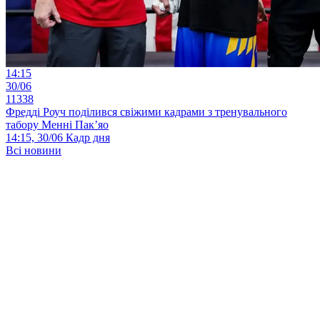
14:15
30/06
11338
Фредді Роуч поділився свіжими кадрами з тренувального
табору Менні Пак’яо
14:15, 30/06
Кадр дня
Всі новини