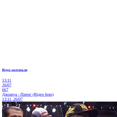
Відео матеріали
13:11
26/07
667
Джошуа - Пренг (Відео бою)
13:11, 26/07