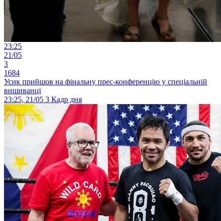
23:25
21/05
3
1684
Усик прийшов на фінальну прес-конференцію у спеціальній
вишиванці
23:25, 21/05
3
Кадр дня