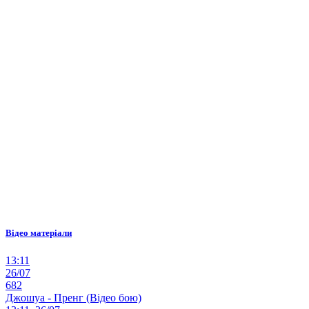
Відео матеріали
13:11
26/07
682
Джошуа - Пренг (Відео бою)