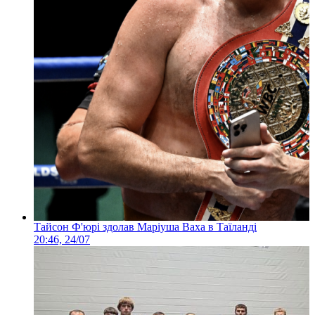
Тайсон Ф'юрі здолав Маріуша Ваха в Таїланді
20:46, 24/07