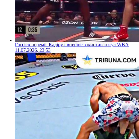
Гассієв переміг Кадіру і вперше захистив титул WBA
11.07.2026, 23:53