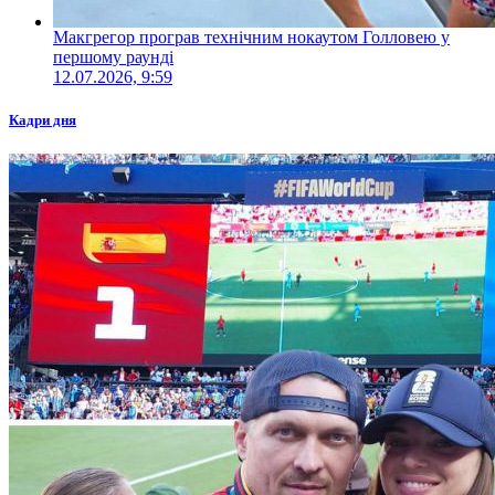
Макгрегор програв технічним нокаутом Голловею у
першому раунді
12.07.2026, 9:59
Кадри дня