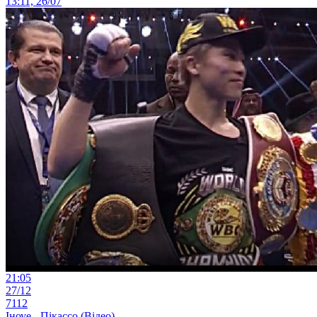
13:11, 26/07
21:05
27/12
7112
Іноуе - Пікассо (Відео)