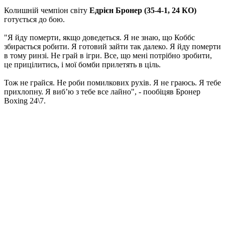
Колишній чемпіон світу
Едрієн Бронер (35-4-1, 24 КО)
готується до бою.
"Я йду померти, якщо доведеться. Я не знаю, що Коббс
збирається робити. Я готовий зайти так далеко. Я йду померти
в тому ринзі. Не грай в ігри. Все, що мені потрібно зробити,
це прицілитись, і мої бомби прилетять в ціль.
Тож не грайся. Не роби помилкових рухів. Я не граюсь. Я тебе
прихлопну. Я виб’ю з тебе все лайно", - пообіцяв Бронер
Boxing 24\7.