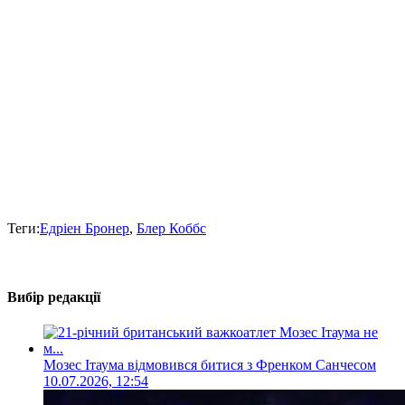
Теги:
Едріен Бронер
,
Блер Коббс
Вибір редакції
Мозес Ітаума відмовився битися з Френком Санчесом
10.07.2026, 12:54