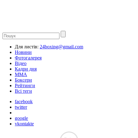
Для листів:
24boxing@gmail.com
Новини
Фотогалерея
Відео
Кадри дня
ММА
Боксери
Рейтинги
Всі теги
facebook
twitter
google
vkontakte