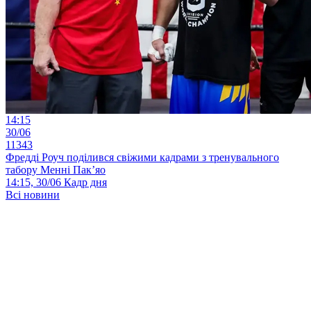
14:15
30/06
11343
Фредді Роуч поділився свіжими кадрами з тренувального
табору Менні Пак’яо
14:15, 30/06
Кадр дня
Всі новини