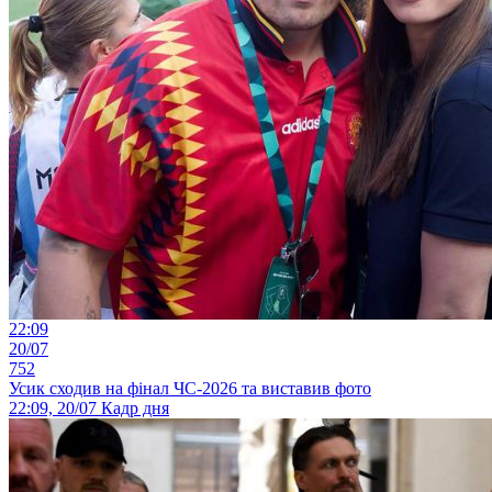
22:09
20/07
752
Усик сходив на фінал ЧС-2026 та виставив фото
22:09, 20/07
Кадр дня