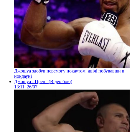
Джошуа здобув перемогу нокаутом, двічі побувавши в
нокдауні
Джошуа - Пренг (Відео бою)
13:11, 26/07