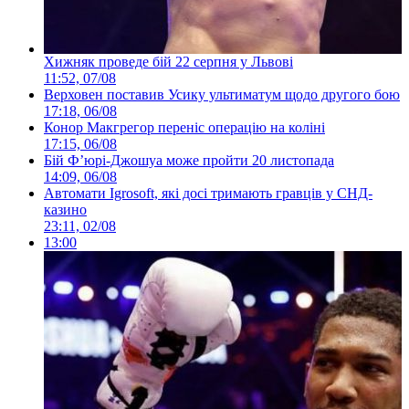
Хижняк проведе бій 22 серпня у Львові
11:52, 07/08
Верховен поставив Усику ультиматум щодо другого бою
17:18, 06/08
Конор Макгрегор переніс операцію на коліні
17:15, 06/08
Бій Ф’юрі-Джошуа може пройти 20 листопада
14:09, 06/08
Автомати Igrosoft, які досі тримають гравців у СНД-
казино
23:11, 02/08
13:00