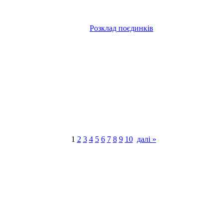
Розклад поєдинків
1
2
3
4
5
6
7
8
9
10
далі »