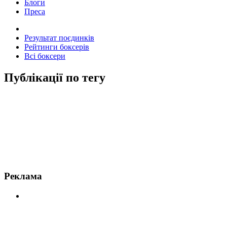
Блоги
Преса
Результат поєдинків
Рейтинги боксерів
Всі боксери
Публікації по тегу
Новини по Едріен Бронер
Реклама