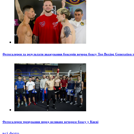
Фотогалерея та результати зважування боксерів вечора боксу Top Boxing Generation 
Фотогалерея тренування перед великим вечором боксу у Києві
всі фото