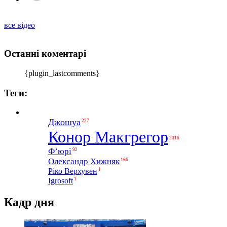
все відео
Останні коментарі
{plugin_lastcomments}
Теги:
Джошуа
227
Конор Макгрегор
2016
Ф’юрі
92
Олександр Хижняк
166
1
Ріко Верхувен
1
Igrosoft
Кадр дня