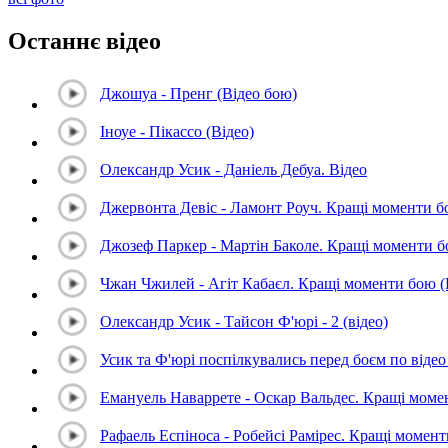
Останнє відео
Джошуа - Пренг (Відео бою)
Іноуе - Пікассо (Відео)
Олександр Усик - Даніель Дебуа. Відео
Джервонта Девіс - Ламонт Роуч. Кращі моменти 
Джозеф Паркер - Мартін Баколе. Кращі моменти 
Чжан Чжилей - Агіт Кабаєл. Кращі моменти бою 
Олександр Усик - Тайсон Ф'юрі - 2 (відео)
Усик та Ф'юрі поспілкувались перед боєм по відео 
Емануель Наваррете - Оскар Вальдес. Кращі мом
Рафаель Еспіноса - Робейсі Рамірес. Кращі момен