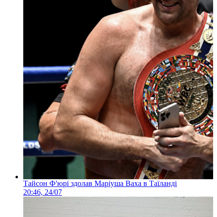
Тайсон Ф'юрі здолав Маріуша Ваха в Таїланді
20:46, 24/07