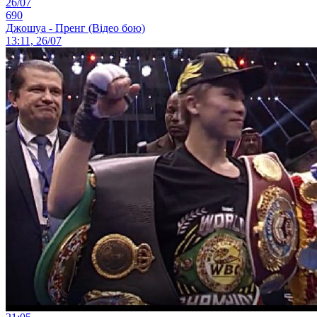
26/07
690
Джошуа - Пренг (Відео бою)
13:11, 26/07