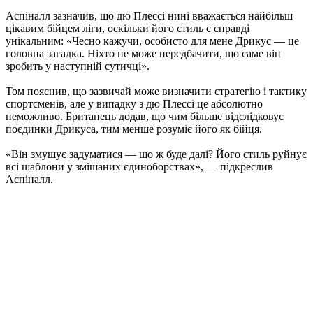
Аспіналл зазначив, що дю Плессі нині вважається найбільш
цікавим бійцем ліги, оскільки його стиль є справді
унікальним: «Чесно кажучи, особисто для мене Дрикус — це
головна загадка. Ніхто не може передбачити, що саме він
зробить у наступній сутичці».
Том пояснив, що зазвичай може визначити стратегію і тактику
спортсменів, але у випадку з дю Плессі це абсолютно
неможливо. Британець додав, що чим більше відслідковує
поєдинки Дрикуса, тим менше розуміє його як бійця.
«Він змушує задуматися — що ж буде далі? Його стиль руйнує
всі шаблони у змішаних єдиноборствах», — підкреслив
Аспіналл.