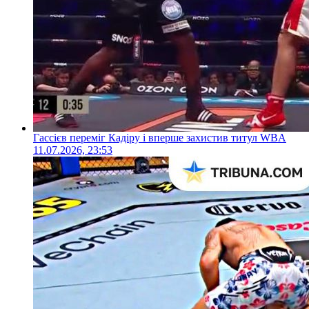
Гассієв переміг Кадіру і вперше захистив титул WBA
11.07.2026, 23:53