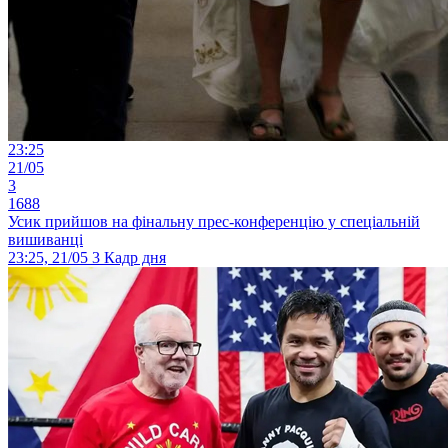
23:25
21/05
3
1688
Усик прийшов на фінальну прес-конференцію у спеціальній
вишиванці
23:25, 21/05
3
Кадр дня