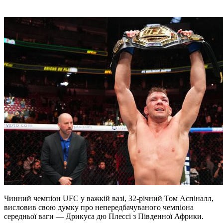
Чинний чемпіон UFC у важкій вазі, 32-річний Том Аспіналл,
висловив свою думку про непередбачуваного чемпіона
середньої ваги — Дрикуса дю Плессі з Південної Африки.