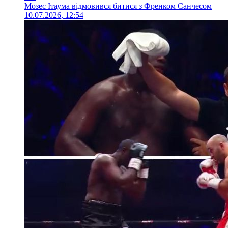
Мозес Ітаума відмовився битися з Френком Санчесом
10.07.2026, 12:54