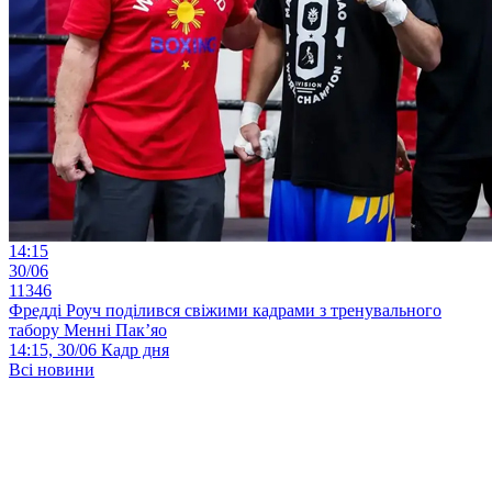
14:15
30/06
11346
Фредді Роуч поділився свіжими кадрами з тренувального
табору Менні Пак’яо
14:15, 30/06
Кадр дня
Всі новини