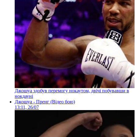
Джошуа здобув перемогу нокаутом, двічі побувавши в
нокдауні
Джошуа - Пренг (Відео бою)
13:11, 26/07