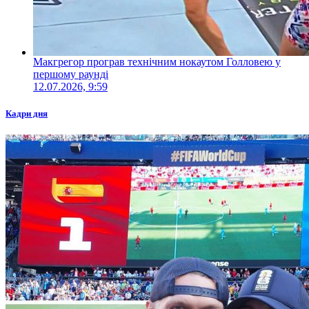
Макгрегор програв технічним нокаутом Голловею у
першому раунді
12.07.2026, 9:59
Кадри дня