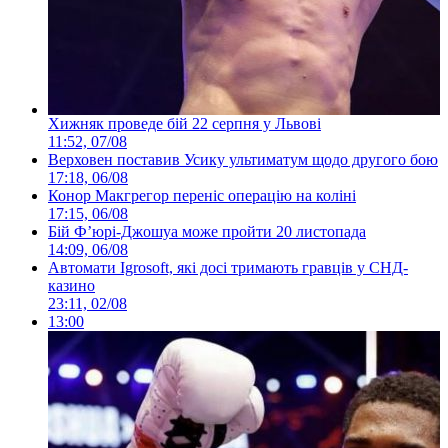
Хижняк проведе бій 22 серпня у Львові
11:52, 07/08
Верховен поставив Усику ультиматум щодо другого бою
17:18, 06/08
Конор Макгрегор переніс операцію на коліні
17:15, 06/08
Бій Ф’юрі-Джошуа може пройти 20 листопада
14:09, 06/08
Автомати Igrosoft, які досі тримають гравців у СНД-
казино
23:11, 02/08
13:00