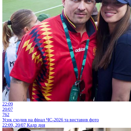
22:09
20/07
762
Усик сходив на фінал ЧС-2026 та виставив фото
22:09, 20/07
Кадр дня