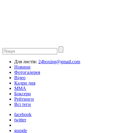
Для листів:
24boxing@gmail.com
Новини
Фотогалерея
Відео
Кадри дня
ММА
Боксери
Рейтинги
Всі теги
facebook
twitter
google