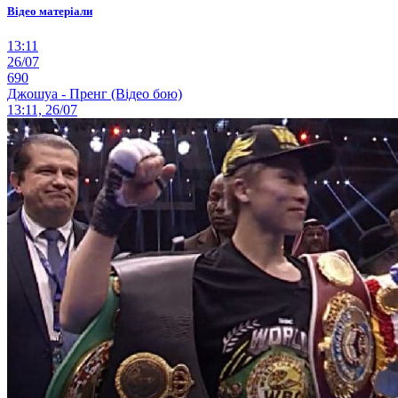
Відео матеріали
13:11
26/07
690
Джошуа - Пренг (Відео бою)
13:11, 26/07