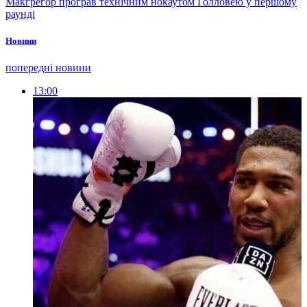
Макгрегор програв технічним нокаутом Голловею у першому
раунді
Новини
попередні новини
13:00