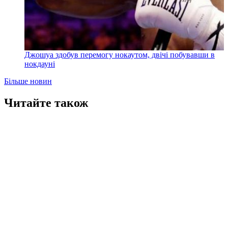
Джошуа здобув перемогу нокаутом, двічі побувавши в
нокдауні
Більше новин
Читайте також