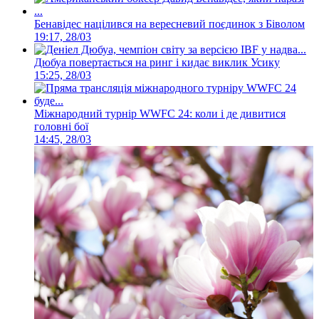
Бенавідес націлився на вересневий поєдинок з Біволом
19:17, 28/03
Дюбуа повертається на ринг і кидає виклик Усику
15:25, 28/03
Міжнародний турнір WWFC 24: коли і де дивитися
головні бої
14:45, 28/03