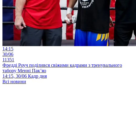
14:15
30/06
11351
Фредді Роуч поділився свіжими кадрами з тренувального
табору Менні Пак’яо
14:15, 30/06
Кадр дня
Всі новини