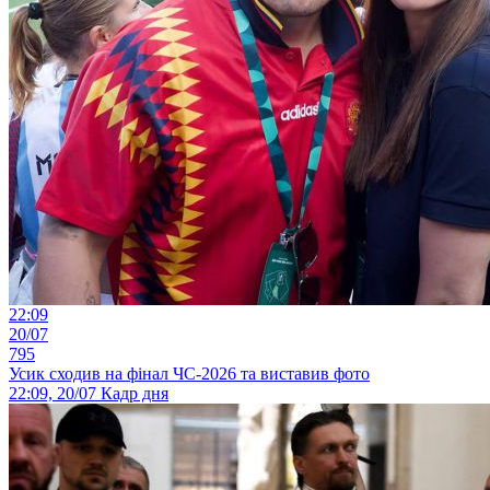
22:09
20/07
795
Усик сходив на фінал ЧС-2026 та виставив фото
22:09, 20/07
Кадр дня