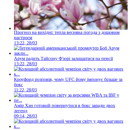
Прогноз на вихідні: тепла весняна погода з дощовим
настроєм
13:22, 28/03
Арум радить Тайсону Ф'юрі залишатися на пенсії
13:22, 28/03
Кроуфорд розповів, чому UFC йому імпонує більше за
бокс
11:22, 28/03
Амір Хан готовий повернутися в бокс заради двох
легенд
09:14, 28/03