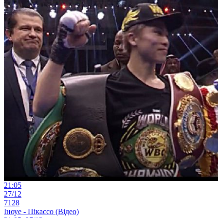
21:05
27/12
7128
Іноуе - Пікассо (Відео)