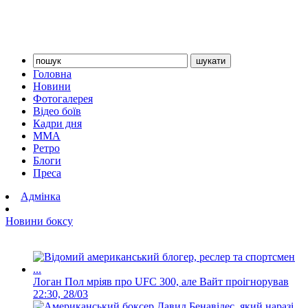
Головна
Новини
Фотогалерея
Відео боїв
Кадри дня
ММА
Ретро
Блоги
Преса
Адмінка
Новини боксу
Логан Пол мріяв про UFC 300, але Вайт проігнорував
22:30, 28/03