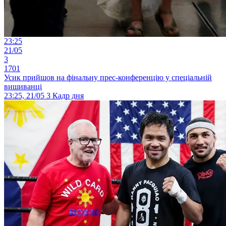
23:25
21/05
3
1701
Усик прийшов на фінальну прес-конференцію у спеціальній
вишиванці
23:25, 21/05
3
Кадр дня