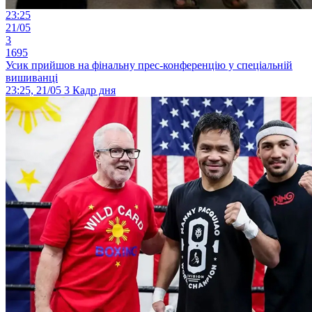
23:25
21/05
3
1695
Усик прийшов на фінальну прес-конференцію у спеціальній
вишиванці
23:25, 21/05
3
Кадр дня