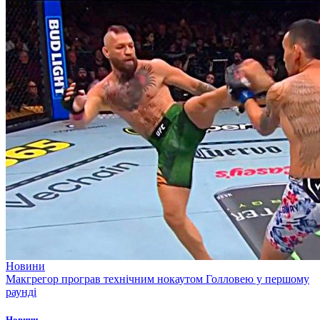
Новини
Макгрегор програв технічним нокаутом Голловею у першому
раунді
Новини