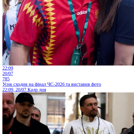
22:09
20/07
785
Усик сходив на фінал ЧС-2026 та виставив фото
22:09, 20/07
Кадр дня