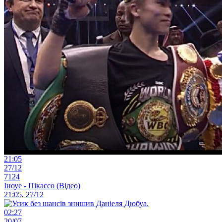
21:05
27/12
7124
Іноуе - Пікассо (Відео)
21:05, 27/12
02:27
20/07