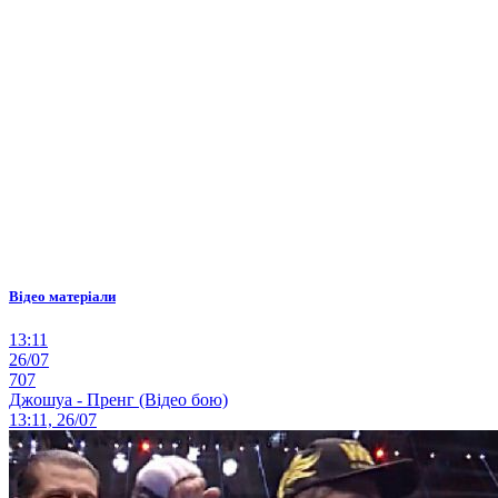
Відео матеріали
13:11
26/07
707
Джошуа - Пренг (Відео бою)
13:11, 26/07