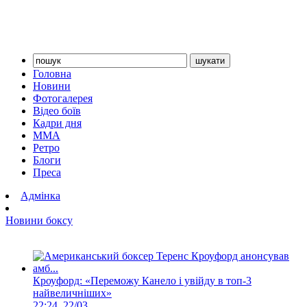
Головна
Новини
Фотогалерея
Відео боїв
Кадри дня
ММА
Ретро
Блоги
Преса
Адмінка
Новини боксу
Кроуфорд: «Переможу Канело і увійду в топ-3
найвеличніших»
22:24, 22/03