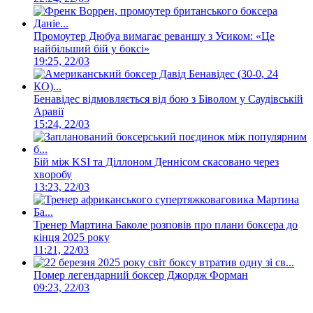
Промоутер Дюбуа вимагає реваншу з Усиком: «Це
найбільший бій у боксі»
19:25, 22/03
Бенавідес відмовляється від бою з Біволом у Саудівській
Аравії
15:24, 22/03
Бій між KSI та Діллоном Деннісом скасовано через
хворобу
13:23, 22/03
Тренер Мартина Баколе розповів про плани боксера до
кінця 2025 року
11:21, 22/03
Помер легендарний боксер Джордж Форман
09:23, 22/03