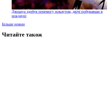
Джошуа здобув перемогу нокаутом, двічі побувавши в
нокдауні
Більше новин
Читайте також