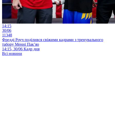
14:15
30/06
11348
Фредді Роуч поділився свіжими кадрами з тренувального
табору Менні Пак’яо
14:15, 30/06
Кадр дня
Всі новини