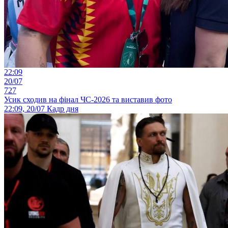
22:09
20/07
727
Усик сходив на фінал ЧС-2026 та виставив фото
22:09, 20/07
Кадр дня