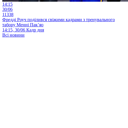
14:15
30/06
11338
Фредді Роуч поділився свіжими кадрами з тренувального
табору Менні Пак’яо
14:15, 30/06
Кадр дня
Всі новини