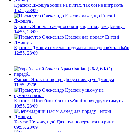
Красюк: Джошуа ходив на п'ятах, так бої не виграють
15:55, 23/09
Красюк: Я не маю жодного виправдання діям Джошуа
14:55, 23/09
Красюк: Джошуа вже час подумати про здоров'я та сім'ю
12:55, 23/09
Фаніян: Я так і знав, що Дюбуа нокаутує Джошуа
11:55, 23/09
Красюк: Після бою Усик та Ф'юрі знову дружитимуть
10:55, 23/09
Хамед: Не хочу, щоб Джошуа повертався на ринг
09:55, 23/09