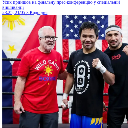
Усик прийшов на фінальну прес-конференцію у спеціальній
вишиванці
23:25, 21/05
3
Кадр дня