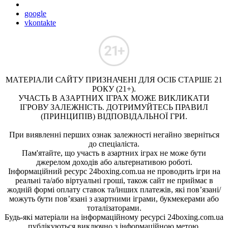
google
vkontakte
МАТЕРІАЛИ САЙТУ ПРИЗНАЧЕНІ ДЛЯ ОСІБ СТАРШЕ 21
РОКУ (21+).
УЧАСТЬ В АЗАРТНИХ ІГРАХ МОЖЕ ВИКЛИКАТИ
ІГРОВУ ЗАЛЕЖНІСТЬ. ДОТРИМУЙТЕСЬ ПРАВИЛ
(ПРИНЦИПІВ) ВІДПОВІДАЛЬНОЇ ГРИ.
При виявленні перших ознак залежності негайно зверніться
до спеціаліста.
Пам'ятайте, що участь в азартних іграх не може бути
джерелом доходів або альтернативою роботі.
Інформаційний ресурс 24boxing.com.ua не проводить ігри на
реальні та/або віртуальні гроші, також сайт не приймає в
жодній формі оплату ставок та/інших платежів, які пов’язані/
можуть бути пов’язані з азартними іграми, букмекерами або
тоталізаторами.
Будь-які матеріали на інформаційному ресурсі 24boxing.com.ua
публікуються виключно з інформаційною метою.