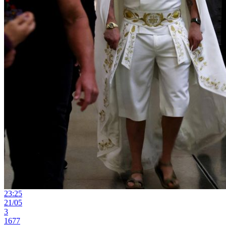
23:25
21/05
3
1677