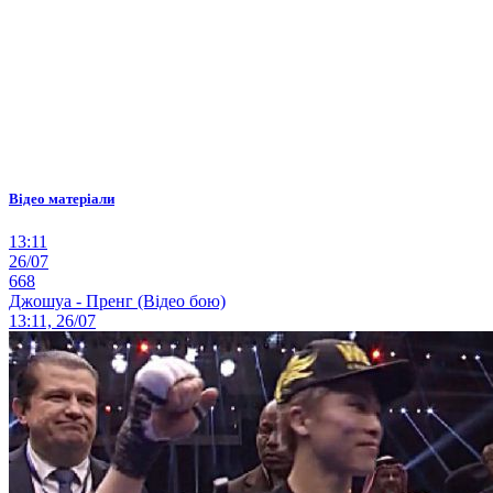
Відео матеріали
13:11
26/07
668
Джошуа - Пренг (Відео бою)
13:11, 26/07