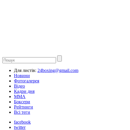
Для листів:
24boxing@gmail.com
Новини
Фотогалерея
Відео
Кадри дня
ММА
Боксери
Рейтинги
Всі теги
facebook
twitter