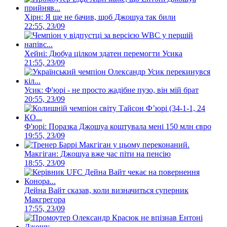
Хірн: Я ще не бачив, щоб Джошуа так били
22:55, 23/09
Хейні: Дюбуа цілком здатен перемогти Усика
21:55, 23/09
Усик: Ф'юрі - не просто жадібне пузо, він мій брат
20:55, 23/09
Ф'юрі: Поразка Джошуа коштувала мені 150 млн євро
19:55, 23/09
Макгіган: Джошуа вже час піти на пенсію
18:55, 23/09
Дейна Вайт сказав, коли визначиться суперник
Макгрегора
17:55, 23/09