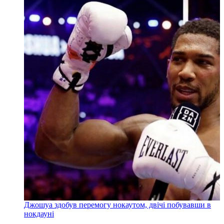
Джошуа здобув перемогу нокаутом, двічі побувавши в
нокдауні