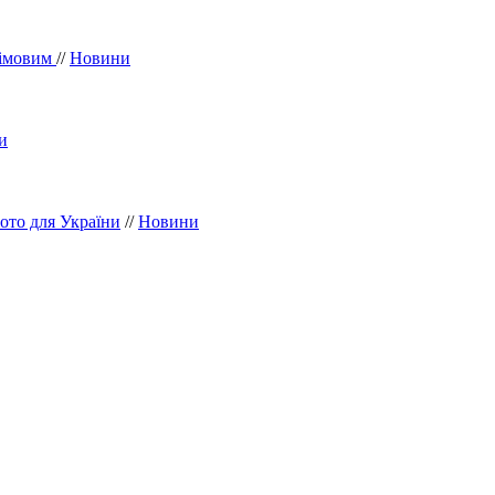
рімовим
//
Новини
и
ото для України
//
Новини