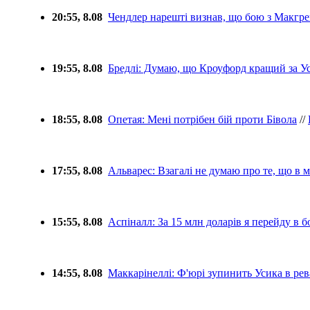
20:55, 8.08
Чендлер нарешті визнав, що бою з Макгре
19:55, 8.08
Бредлі: Думаю, що Кроуфорд кращий за У
18:55, 8.08
Опетая: Мені потрібен бій проти Бівола
//
17:55, 8.08
Альварес: Взагалі не думаю про те, що в м
15:55, 8.08
Аспіналл: За 15 млн доларів я перейду в б
14:55, 8.08
Маккарінеллі: Ф'юрі зупинить Усика в ре