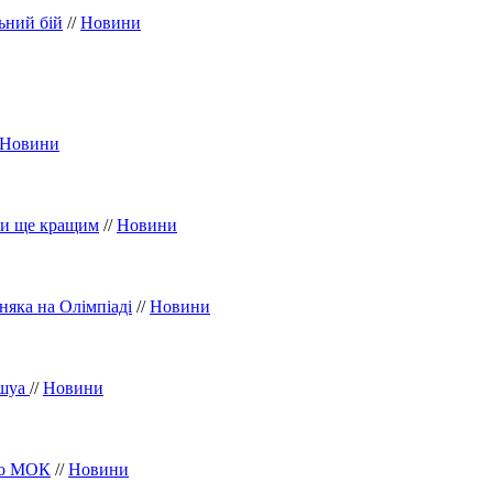
ьний бій
//
Новини
Новини
ути ще кращим
//
Новини
яка на Олімпіаді
//
Новини
ошуа
//
Новини
до МОК
//
Новини