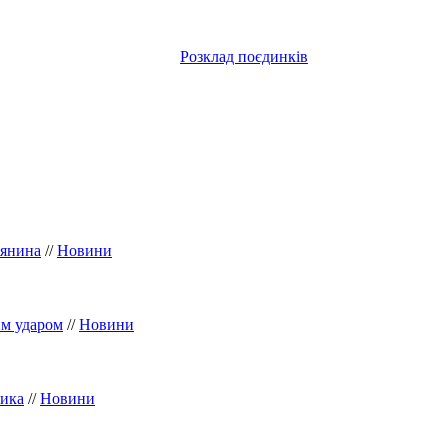
Розклад поєдинків
іянина
//
Новини
им ударом
//
Новини
сика
//
Новини