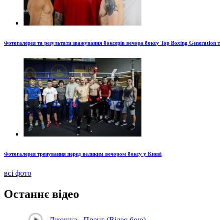
Фотогалерея та результати зважування боксерів вечора боксу Top Boxing Generation 
Фотогалерея тренування перед великим вечором боксу у Києві
всі фото
Останнє відео
Джошуа - Пренг (Відео бою)