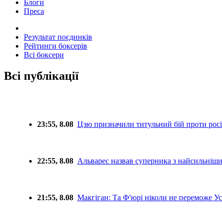
Блоги
Преса
Результат поєдинків
Рейтинги боксерів
Всі боксери
Всі публікації
23:55, 8.08
Цзю призначили титульний бій проти рос
22:55, 8.08
Альварес назвав суперника з найсильніш
21:55, 8.08
Макгіган: Та Ф'юрі ніколи не переможе У