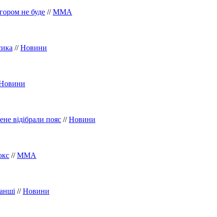
гором не буде
//
ММА
сика
//
Новини
Новини
ене відібрали пояс
//
Новини
окс
//
ММА
ванші
//
Новини