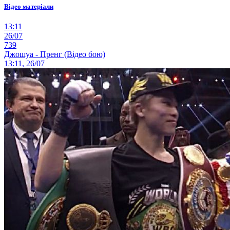
Відео матеріали
13:11
26/07
739
Джошуа - Пренг (Відео бою)
13:11, 26/07