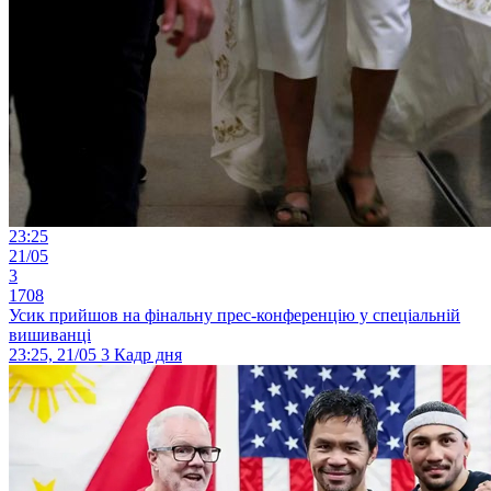
23:25
21/05
3
1708
Усик прийшов на фінальну прес-конференцію у спеціальній
вишиванці
23:25, 21/05
3
Кадр дня