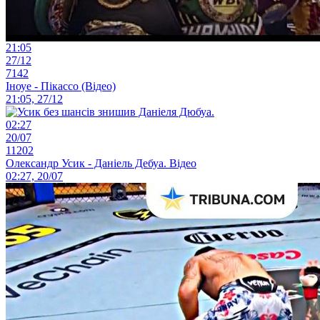
21:05
27/12
7142
Іноуе - Пікассо (Відео)
21:05, 27/12
02:27
20/07
11202
Олександр Усик - Даніель Дебуа. Відео
02:27, 20/07