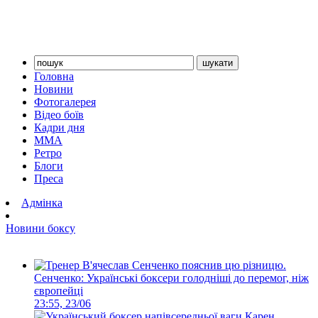
Головна
Новини
Фотогалерея
Відео боїв
Кадри дня
ММА
Ретро
Блоги
Преса
Адмінка
Новини боксу
Сенченко: Українські боксери голодніші до перемог, ніж
європейці
23:55, 23/06