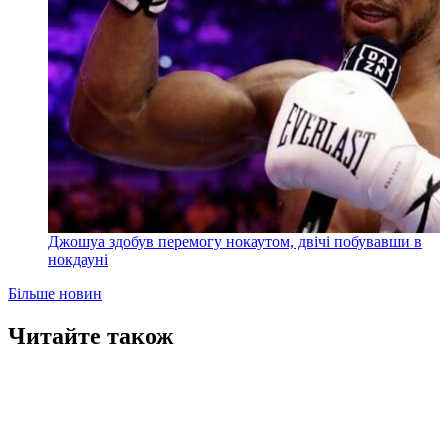
Джошуа здобув перемогу нокаутом, двічі побувавши в
нокдауні
Більше новин
Читайте також