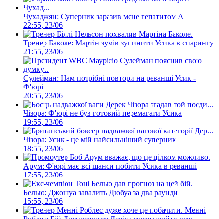
Чухаджян: Суперник заразив мене гепатитом А
22:55, 23/06
Тренер Баколе: Мартін зумів зупинити Усика в спарингу
21:55, 23/06
Сулейман: Нам потрібні повтори на реванші Усик -
Ф'юрі
20:55, 23/06
Чізора: Ф'юрі не був готовий перемагати Усика
19:55, 23/06
Чізора: Усик - це мій найсильніший суперник
18:55, 23/06
Арум: Ф'юрі має всі шанси побити Усика в реванші
17:55, 23/06
Белью: Джошуа завалить Дюбуа за два раунди
15:55, 23/06
Менні
Роблес: Бій Ломаченка та Девіса може пройти всю