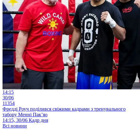
14:15
30/06
11354
Фредді Роуч поділився свіжими кадрами з тренувального
табору Менні Пак’яо
14:15, 30/06
Кадр дня
Всі новини