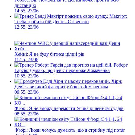
дистанцію
14:55, 23/06
Макгірт:
Треба зробити бій Девіс - Стівенсон
12:55, 23/06
Хейні: Я не буду битися цілий рік
11:55, 23/06
Роберт
Гарсія: Думаю, що Девіс переможе Ломаченка
10:55, 23/06
Хірн:
Девіс - великий фаворит у бою з Ломаченком
09:55, 23/06
Ф'юрі: Я не зможу перемогти Усика рішенням суддів
08:55, 23/06
Ф'юрі: Люди чомусь думають, що я стрибну під потяг