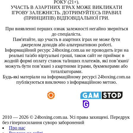
РОКУ (21+).
УЧАСТЬ В АЗАРТНИХ ІГРАХ МОЖЕ ВИКЛИКАТИ
ІГРОВУ ЗАЛЕЖНІСТЬ. ДОТРИМУЙТЕСЬ ПРАВИЛ
(ПРИНЦИПІВ) ВІДПОВІДАЛЬНОЇ ГРИ.
При виявленні перших ознак залежності негайно зверніться
до спеціаліста.
Пам'ятайте, що участь в азартних іграх не може бути
джерелом доходів або альтернативою роботі.
Інформаційний ресурс 24boxing.com.ua не проводить ігри на
реальні та/або віртуальні гроші, також сайт не приймає в
жодній формі оплату ставок та/інших платежів, які пов’язані/
можуть бути пов’язані з азартними іграми, букмекерами або
тоталізаторами.
Будь-які матеріали на інформаційному ресурсі 24boxing.com.ua
публікуються виключно з інформаційною метою.
2010 — 2026 ©
24boxing.com.ua.
Усi права захищенi. Передрук
без гіперпосилання суворо заборонений
Про нас