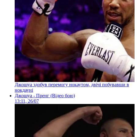
Джошуа здобув перемогу нокаутом, двічі побувавши в
нокдауні
Джошуа - Пренг (Відео бою)
13:11, 26/07