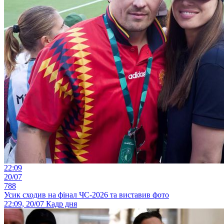
22:09
20/07
788
Усик сходив на фінал ЧС-2026 та виставив фото
22:09, 20/07
Кадр дня