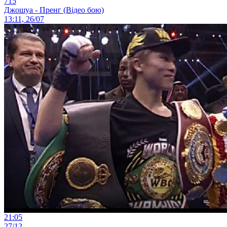
715
Джошуа - Пренг (Відео бою)
13:11, 26/07
21:05
27/12