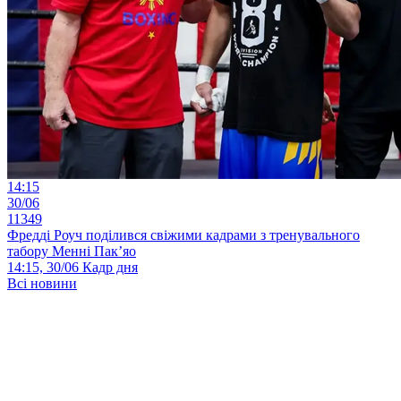
14:15
30/06
11349
Фредді Роуч поділився свіжими кадрами з тренувального
табору Менні Пак’яо
14:15, 30/06
Кадр дня
Всі новини