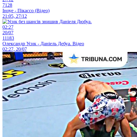
7128
Іноуе - Пікассо (Відео)
21:05, 27/12
02:27
20/07
11183
Олександр Усик - Даніель Дебуа. Відео
02:27, 20/07