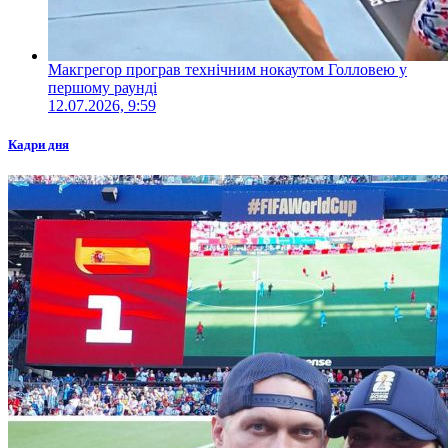
Макгрегор програв технічним нокаутом Голловею у
першому раунді
12.07.2026, 9:59
Кадри дня