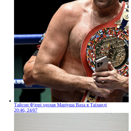
Тайсон Ф'юрі здолав Маріуша Ваха в Таїланді
20:46, 24/07