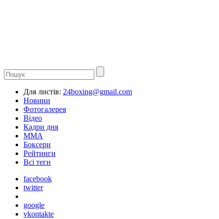
Для листів:
24boxing@gmail.com
Новини
Фотогалерея
Відео
Кадри дня
ММА
Боксери
Рейтинги
Всі теги
facebook
twitter
google
vkontakte