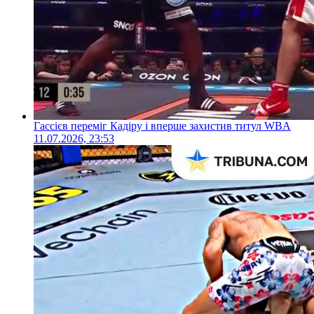
Гассієв переміг Кадіру і вперше захистив титул WBA
11.07.2026, 23:53