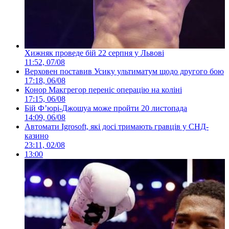
Хижняк проведе бій 22 серпня у Львові
11:52, 07/08
Верховен поставив Усику ультиматум щодо другого бою
17:18, 06/08
Конор Макгрегор переніс операцію на коліні
17:15, 06/08
Бій Ф’юрі-Джошуа може пройти 20 листопада
14:09, 06/08
Автомати Igrosoft, які досі тримають гравців у СНД-
казино
23:11, 02/08
13:00