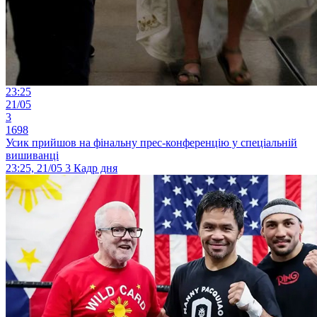
23:25
21/05
3
1698
Усик прийшов на фінальну прес-конференцію у спеціальній
вишиванці
23:25, 21/05
3
Кадр дня