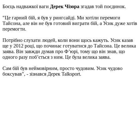
Боєць надважкої ваги
Дерек Чізора
згадав той поєдинок.
"Це гарний бій, я був у рингсайді. Ми хотіли перемоги
Тайсона, але він не був готовий виграти бій, а Усик дуже хотів
перемогти.
Потрібно слухати людей, коли вони щось кажуть. Усик казав
ще у 2012 році, що починає готуватися до Тайсона. Це велика
заява. Він завжди думав про Ф’юрі, тому що він знав, що
одного разу поб’ється з ним. Це була велика заява.
Сам бій був неймовірним, просто чудовим. Усик чудово
боксував", - зізнався Дерек Talksport.