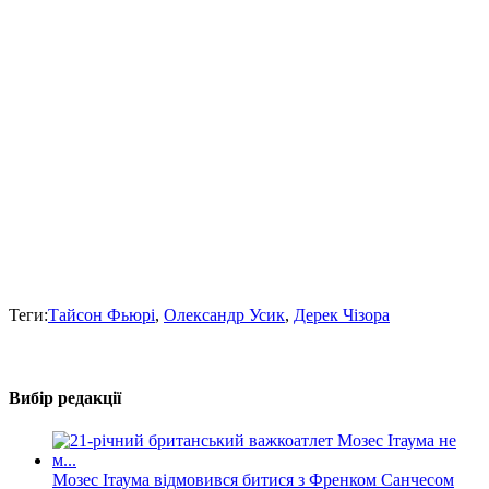
Теги:
Тайсон Фьюрі
,
Олександр Усик
,
Дерек Чізора
Вибір редакції
Мозес Ітаума відмовився битися з Френком Санчесом