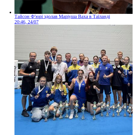
Тайсон Ф'юрі здолав Маріуша Ваха в Таїланді
20:46, 24/07