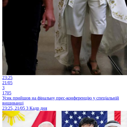
23:25
21/05
3
1705
Усик прийшов на фінальну прес-конференцію у спеціальній
вишиванці
23:25, 21/05
3
Кадр дня