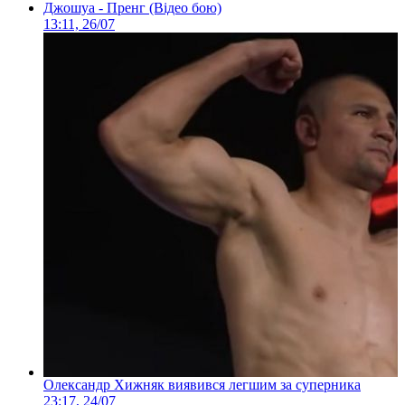
Джошуа - Пренг (Відео бою)
13:11, 26/07
Олександр Хижняк виявився легшим за суперника
23:17, 24/07