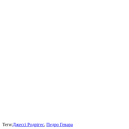
Теги:
Джессі Родрігес
,
Педро Гевара