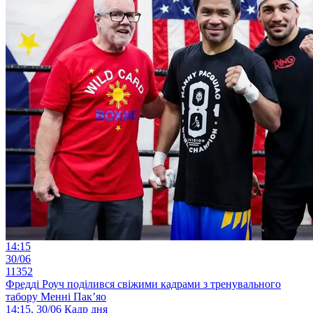
14:15
30/06
11352
Фредді Роуч поділився свіжими кадрами з тренувального
табору Менні Пак’яо
14:15, 30/06
Кадр дня