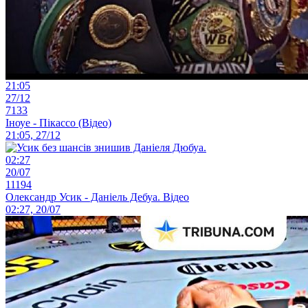
21:05
27/12
7133
Іноуе - Пікассо (Відео)
21:05, 27/12
02:27
20/07
11194
Олександр Усик - Даніель Дебуа. Відео
02:27, 20/07