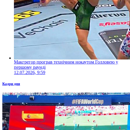
Макгрегор програв технічним нокаутом Голловею у
першому раунді
12.07.2026, 9:59
Кадри дня