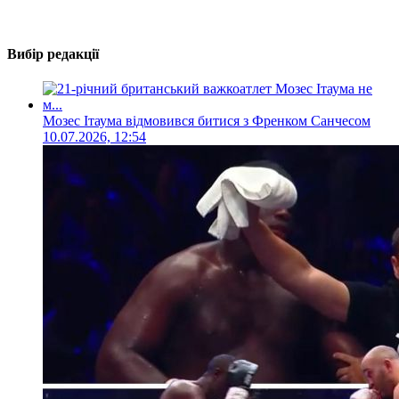
Вибір редакції
Мозес Ітаума відмовився битися з Френком Санчесом
10.07.2026, 12:54