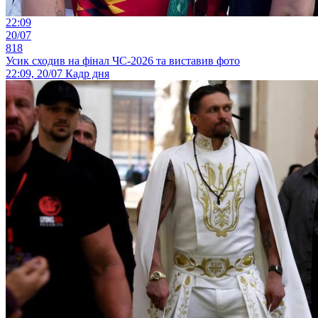
22:09
20/07
818
Усик сходив на фінал ЧС-2026 та виставив фото
22:09, 20/07
Кадр дня