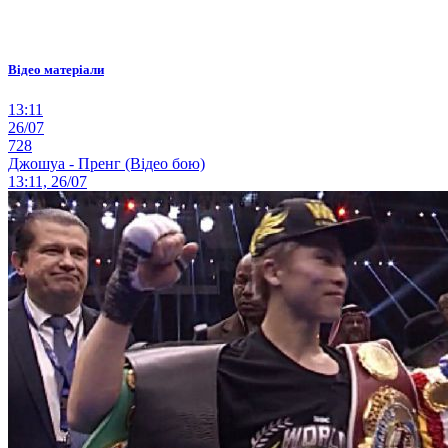
Відео матеріали
13:11
26/07
728
Джошуа - Пренг (Відео бою)
13:11, 26/07