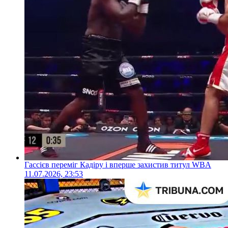
Гассієв переміг Кадіру і вперше захистив титул WBA
11.07.2026, 23:53