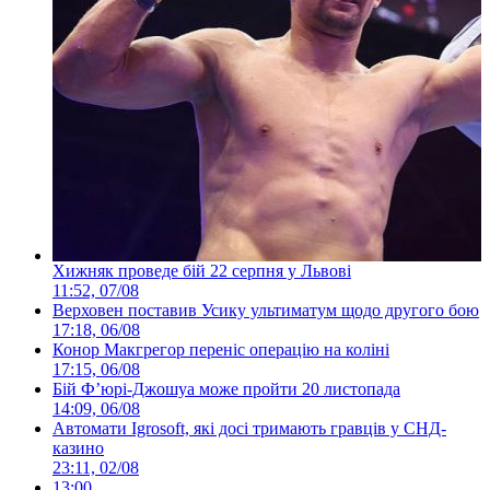
Хижняк проведе бій 22 серпня у Львові
11:52, 07/08
Верховен поставив Усику ультиматум щодо другого бою
17:18, 06/08
Конор Макгрегор переніс операцію на коліні
17:15, 06/08
Бій Ф’юрі-Джошуа може пройти 20 листопада
14:09, 06/08
Автомати Igrosoft, які досі тримають гравців у СНД-
казино
23:11, 02/08
13:00