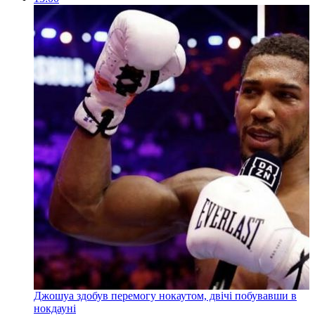
Джошуа здобув перемогу нокаутом, двічі побувавши в
нокдауні