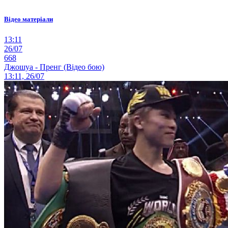
Відео матеріали
13:11
26/07
668
Джошуа - Пренг (Відео бою)
13:11, 26/07