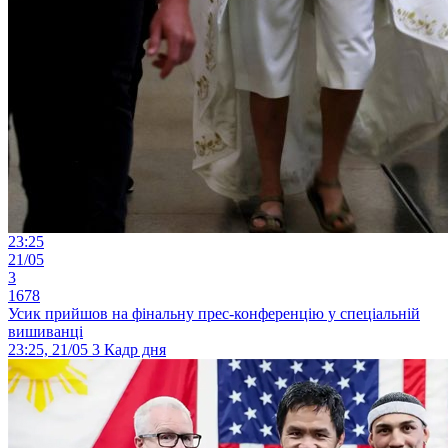
23:25
21/05
3
1678
Усик прийшов на фінальну прес-конференцію у спеціальній
вишиванці
23:25, 21/05
3
Кадр дня