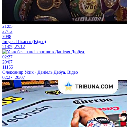
21:05
27/12
7098
Іноуе - Пікассо (Відео)
21:05, 27/12
02:27
20/07
11155
Олександр Усик - Даніель Дебуа. Відео
02:27, 20/07