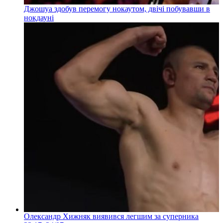
Джошуа здобув перемогу нокаутом, двічі побувавши в
нокдауні
Олександр Хижняк виявився легшим за суперника