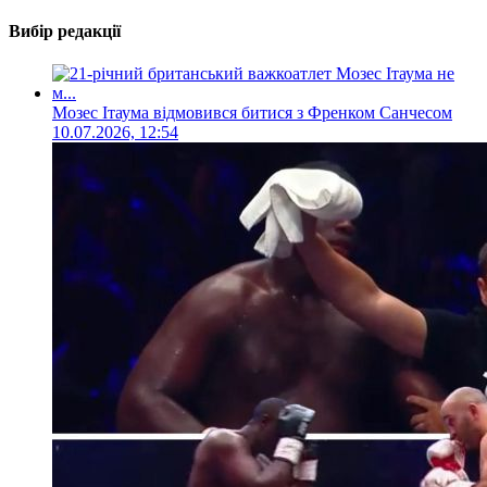
Вибір редакції
Мозес Ітаума відмовився битися з Френком Санчесом
10.07.2026, 12:54