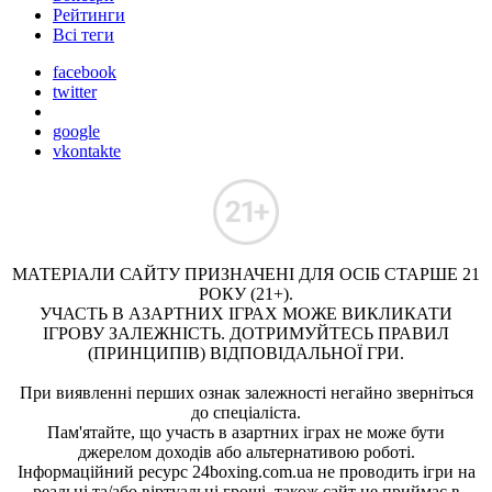
Рейтинги
Всі теги
facebook
twitter
google
vkontakte
МАТЕРІАЛИ САЙТУ ПРИЗНАЧЕНІ ДЛЯ ОСІБ СТАРШЕ 21
РОКУ (21+).
УЧАСТЬ В АЗАРТНИХ ІГРАХ МОЖЕ ВИКЛИКАТИ
ІГРОВУ ЗАЛЕЖНІСТЬ. ДОТРИМУЙТЕСЬ ПРАВИЛ
(ПРИНЦИПІВ) ВІДПОВІДАЛЬНОЇ ГРИ.
При виявленні перших ознак залежності негайно зверніться
до спеціаліста.
Пам'ятайте, що участь в азартних іграх не може бути
джерелом доходів або альтернативою роботі.
Інформаційний ресурс 24boxing.com.ua не проводить ігри на
реальні та/або віртуальні гроші, також сайт не приймає в