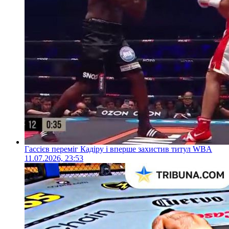
Гассієв переміг Кадіру і вперше захистив титул WBA
11.07.2026, 23:53