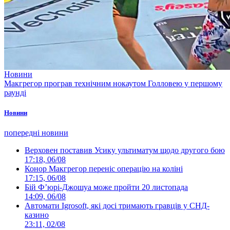
Новини
Макгрегор програв технічним нокаутом Голловею у першому
раунді
Новини
попередні новини
Верховен поставив Усику ультиматум щодо другого бою
17:18, 06/08
Конор Макгрегор переніс операцію на коліні
17:15, 06/08
Бій Ф’юрі-Джошуа може пройти 20 листопада
14:09, 06/08
Автомати Igrosoft, які досі тримають гравців у СНД-
казино
23:11, 02/08