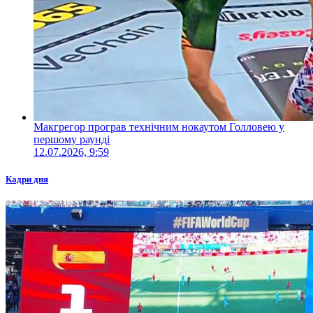
Макгрегор програв технічним нокаутом Голловею у
першому раунді
12.07.2026, 9:59
Кадри дня