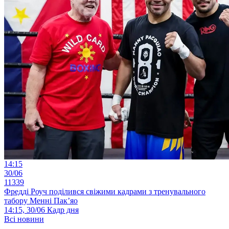
14:15
30/06
11339
Фредді Роуч поділився свіжими кадрами з тренувального
табору Менні Пак’яо
14:15, 30/06
Кадр дня
Всі новини