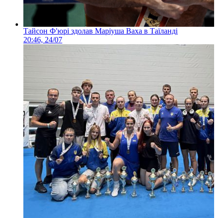
Тайсон Ф'юрі здолав Маріуша Ваха в Таїланді
20:46, 24/07