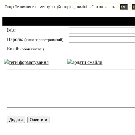
Додавання коментаря:
Ім'я:
Пароль:
(якщо зареєстрований)
Email:
(обов'язково!)
теги форматування
додати смайли