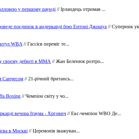
олловею у першому раунді
// Ірландець отримав ...
оведе поєдинок в андеркарді бою Ентоні Джошуа
// Суперник укр
 титул WBA
// Гассієв переміг те...
 у своєму дебюті в ММА
// Жан Беленюк розтро...
м Санчесом
// 21-річний британсь...
fa Boxing
// Чемпіон світу у чо...
ркарді вечора Ітаума - Хргович
// Екс-чемпіон WBO Де...
сієва в Москві
// Церемонія зважуван...