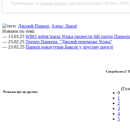
Публикация от
Joseph Parker
(@joeboxerparker)
20 Июн 2019 
Джозеф Паркер
,
Алекс Ліапаї
Новини по темі:
— 13.03.25
WBO зобовʼязала Усика провести бій проти Паркер
— 25.02.25
Тренер Паркера: "Джозеф переможе Усика"
— 23.02.25
Паркер нокаутував Баколе у другому раунді
Сподобалось? П
(Голо
Розкажи про це друзям:
0
1
2
3
4
5