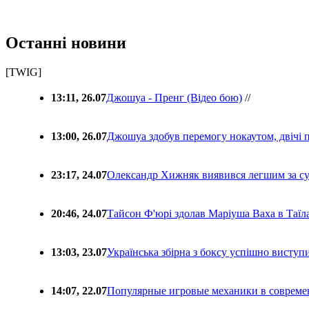
Останні новини
[TWIG]
13:11, 26.07
Джошуа - Пренг (Відео бою)
//
13:00, 26.07
Джошуа здобув перемогу нокаутом, двічі 
23:17, 24.07
Олександр Хижняк виявився легшим за с
20:46, 24.07
Тайсон Ф'юрі здолав Маріуша Ваха в Таїл
13:03, 23.07
Українська збірна з боксу успішно виступ
14:07, 22.07
Популярные игровые механики в совреме