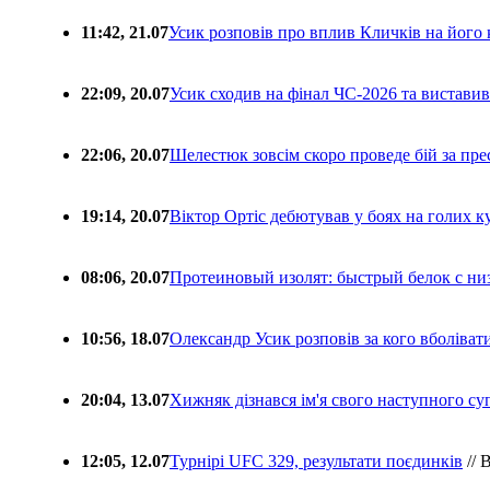
11:42, 21.07
Усик розповів про вплив Кличків на його 
22:09, 20.07
Усик сходив на фінал ЧС-2026 та вистави
22:06, 20.07
Шелестюк зовсім скоро проведе бій за п
19:14, 20.07
Віктор Ортіс дебютував у боях на голих 
08:06, 20.07
Протеиновый изолят: быстрый белок с ни
10:56, 18.07
Олександр Усик розповів за кого вболіва
20:04, 13.07
Хижняк дізнався ім'я свого наступного с
12:05, 12.07
Турнірі UFC 329, результати поєдинків
// 