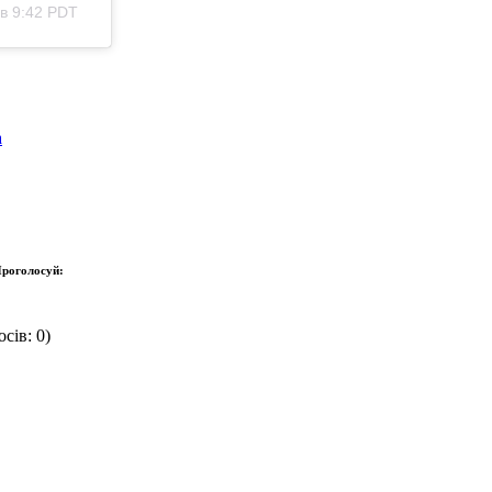
в 9:42 PDT
а
роголосуй:
сів: 0)