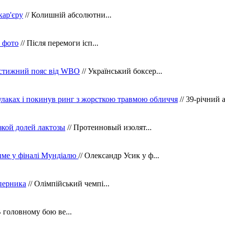
кар'єру
// Колишній абсолютни...
в фото
// Після перемоги ісп...
рестижний пояс від WBO
// Український боксер...
кулаках і покинув ринг з жорсткою травмою обличчя
// 39-річний 
зкой долей лактозы
// Протеиновый изолят...
тиме у фіналі Мундіалю
// Олександр Усик у ф...
уперника
// Олімпійський чемпі...
В головному бою ве...