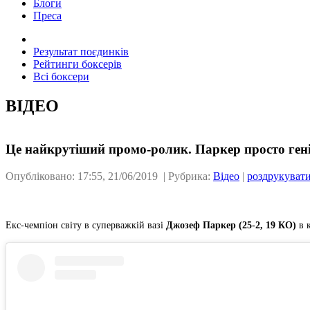
Блоги
Преса
Результат поєдинків
Рейтинги боксерів
Всі боксери
ВІДЕО
Це найкрутіший промо-ролик. Паркер просто ген
Опубліковано: 17:55, 21/06/2019 | Рубрика:
Відео
|
роздрукуват
Екс-чемпіон світу в суперважкій вазі
Джозеф Паркер (25-2, 19 КО)
в 