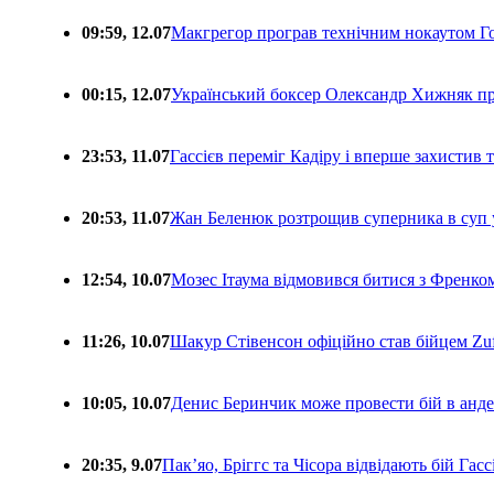
09:59, 12.07
Макгрегор програв технічним нокаутом Г
00:15, 12.07
Український боксер Олександр Хижняк пр
23:53, 11.07
Гассієв переміг Кадіру і вперше захистив
20:53, 11.07
Жан Беленюк розтрощив суперника в суп
12:54, 10.07
Мозес Ітаума відмовився битися з Френко
11:26, 10.07
Шакур Стівенсон офіційно став бійцем Zuf
10:05, 10.07
Денис Беринчик може провести бій в анде
20:35, 9.07
Пакʼяо, Бріггс та Чісора відвідають бій Гас