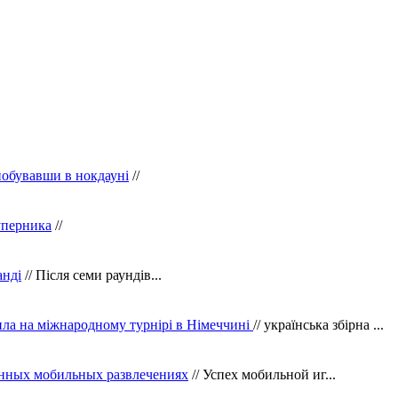
побувавши в нокдауні
//
уперника
//
анді
// Після семи раундів...
ила на міжнародному турнірі в Німеччині
// українська збірна ...
нных мобильных развлечениях
// Успех мобильной иг...