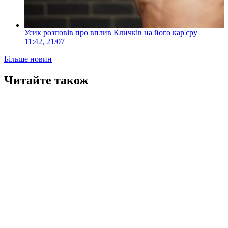
Усик розповів про вплив Кличків на його кар'єру
11:42, 21/07
Більше новин
Читайте також