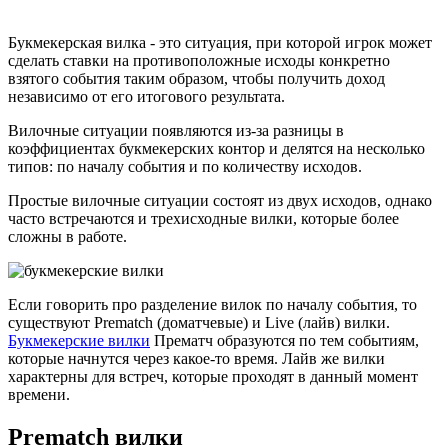
Букмекерская вилка - это ситуация, при которой игрок может
сделать ставки на противоположные исходы конкретно
взятого события таким образом, чтобы получить доход
независимо от его итогового результата.
Вилочные ситуации появляются из-за разницы в
коэффициентах букмекерских контор и делятся на несколько
типов: по началу события и по количеству исходов.
Простые вилочные ситуации состоят из двух исходов, однако
часто встречаются и трехисходные вилки, которые более
сложны в работе.
Если говорить про разделение вилок по началу события, то
существуют Prematch (доматчевые) и Live (лайв) вилки.
Букмекерские вилки
Прематч образуются по тем событиям,
которые начнутся через какое-то время. Лайв же вилки
характерны для встреч, которые проходят в данный момент
времени.
Prematch вилки