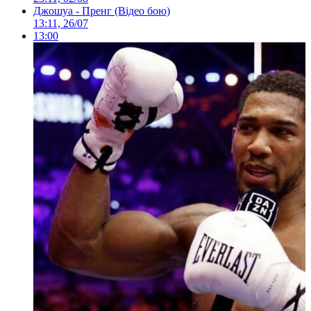
Джошуа - Пренг (Відео бою)
13:11, 26/07
13:00