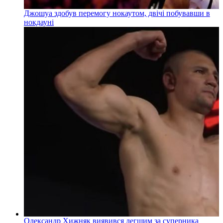
Джошуа здобув перемогу нокаутом, двічі побувавши в
нокдауні
Олександр Хижняк виявився легшим за суперника