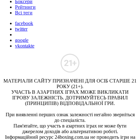
Боксери
Рейтинги
Всі теги
facebook
twitter
google
vkontakte
МАТЕРІАЛИ САЙТУ ПРИЗНАЧЕНІ ДЛЯ ОСІБ СТАРШЕ 21
РОКУ (21+).
УЧАСТЬ В АЗАРТНИХ ІГРАХ МОЖЕ ВИКЛИКАТИ
ІГРОВУ ЗАЛЕЖНІСТЬ. ДОТРИМУЙТЕСЬ ПРАВИЛ
(ПРИНЦИПІВ) ВІДПОВІДАЛЬНОЇ ГРИ.
При виявленні перших ознак залежності негайно зверніться
до спеціаліста.
Пам'ятайте, що участь в азартних іграх не може бути
джерелом доходів або альтернативою роботі.
Інформаційний ресурс 24boxing.com.ua не проводить ігри на