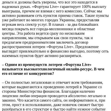
деньги и должны быть уверены, что все это находится в
надежных руках. «Фортуна Live» гарантирует 100% выплату
выигрыша, причем не взимая с него комиссию. Сейчас мы
активно развиваем сеть пунктов приема ставок. Такие пункты
уже работают во многих городах Украины, предоставляя
игрокам весь спектр услуг. В планах - за два ближайших
месяца покрыть все города-миллионники и областные
центры. Эта работа ведется сразу по нескольким
направлениям, мы открываем как свои пункты, так и
предлагаем предпринимателям заключить договор
распространения лотереи «Фортуна Live». Предложение
выглядит привлекательно и финансово выгодно, поэтому сеть
наземных пунктов будет активно расширяться.
– Одним из преимуществ лотереи «Фортуна Live»
называется высокотехнологичный онлайн-ресурс. В чем
его отличие от конкурентов?
– Он полностью легализован и отвечает всем требованиям,
которые выдвигаются к проведению лотерей в Украине со
стороны Министерства финансов. Благодаря наличию
лицензии любая операция проводится абсолютно легально и
законно. Что касается самого сайта, он информативен и, при
этом, прост в использовании, даже новичок сможет быстро
разобраться в его структуре и быстро найти нужное событие