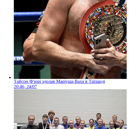
Тайсон Ф'юрі здолав Маріуша Ваха в Таїланді
20:46, 24/07