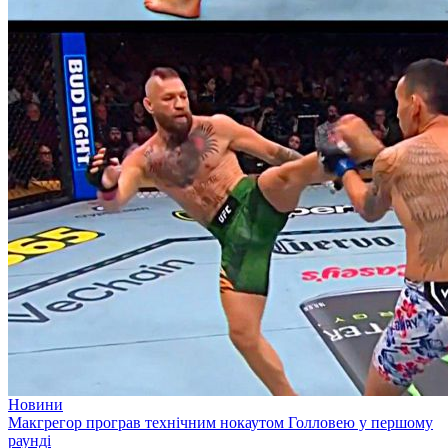
Новини
Макгрегор програв технічним нокаутом Голловею у першому
раунді