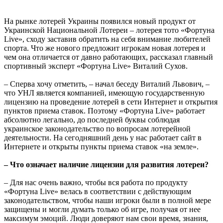
На рынке лотерей Украины появился новый продукт от
Украинской Национальной Лотереи – лотерея тото «Фортуна
Live», сходу заставив обратить на себя внимание любителей
спорта. Что же нового предложит игрокам новая лотерея и
чем она отличается от давно работающих, рассказал главный
спортивный эксперт «Фортуна Live» Виталий Сухов.
– Сперва хочу отметить, – начал беседу Виталий Львович, –
что УНЛ является компанией, имеющую государственную
лицензию на проведение лотерей в сети Интернет и открытия
пунктов приема ставок. Поэтому «Фортуна Live» работает
абсолютно легально, до последней буквы соблюдая
украинское законодательство по вопросам лотерейной
деятельности. На сегодняшний день у нас работает сайт в
Интернете и открыты пункты приема ставок «на земле».
– Что означает наличие лицензии для развития лотереи?
– Для нас очень важно, чтобы вся работа по продукту
«Фортуна Live» велась в соответствии с действующим
законодательством, чтобы наши игроки были в полной мере
защищены и могли думать только об игре, получая от нее
максимум эмоций. Люди доверяют нам свои время, знания,