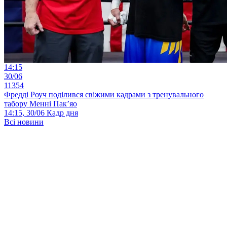
14:15
30/06
11354
Фредді Роуч поділився свіжими кадрами з тренувального
табору Менні Пак’яо
14:15, 30/06
Кадр дня
Всі новини