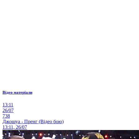
Відео матеріали
13:11
26/07
738
Джошуа - Пренг (Відео бою)
13:11, 26/07