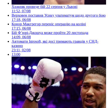
Хижняк проведе бій 22 серпня у Львові
11:52, 07/08
Верховен поставив Усику ультиматум щодо другого бою
17:18, 06/08
Конор Макгрегор переніс операцію на коліні
17:15, 06/08
Бій Ф’юрі-Джошуа може пройти 20 листопада
14:09, 06/08
Автомати Igrosoft, які досі тримають гравців у СНД-
казино
23:11, 02/08
13:00