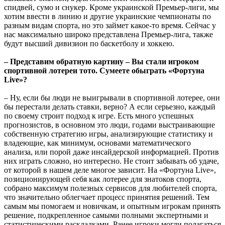
спидвей, сумо и снукер. Кроме украинской Премьер-лиги, мы
хотим ввести в линию и другие украинские чемпионаты по
разным видам спорта, но это займет какое-то время. Сейчас у
нас максимально широко представлена Премьер-лига, также
будут высший дивизион по баскетболу и хоккею.
– Представим обратную картину – Вы стали игроком
спортивной лотереи тото. Сумеете обыграть «Фортуна
Live»?
– Ну, если бы люди не выигрывали в спортивной лотерее, они
бы перестали делать ставки, верно? А если серьезно, каждый
по своему строит подход к игре. Есть много успешных
прогнозистов, в основном это люди, годами выстраивающие
собственную стратегию игры, анализирующие статистику и
владеющие, как минимум, основами математического
анализа, или порой даже инсайдерской информацией. Против
них играть сложно, но интересно. Не стоит забывать об удаче,
от которой в нашем деле многое зависит. На «Фортуна Live»,
позиционирующей себя как лотерее для знатоков спорта,
собрано максимум полезных сервисов для любителей спорта,
что значительно облегчает процесс принятия решений. Тем
самым мы помогаем и новичкам, и опытным игрокам принять
решение, подкрепленное самыми полными экспертными и
статистическими раскладками. Ранее игроки могли полагаться