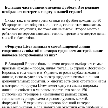
– Большая часть ставок отведена футболу. Это реально
отображает интерес к спорту в нашей стране?
– Скажу так: в летнее время ставки на футбол доходят до 80-
85 процентов от общего количества, сейчас этот показатель
несколько опустился, но тоже очень высок. Второе место в
рейтинге интересов занимает теннис, третье и четвертое делят
хоккей и баскетбол.
– «Фортуна Live» заявила о самой широкой линии
спортивных событий и исходов среди всех лотерей, какие
наиболее востребованы из них?
– В Западной Европе большинство игроков выбирают самые
простые исходы – победа, ничья, тотал... В странах Восточной
Европы, в том числе и в Украине, игроки глубже заходят в
линию, используют весь спектр предоставляемых в линии
дополнительных событий. У многих есть свои стратегии игры
в лотерею. «Фортуна Live» имеет одну из самых широких
линий на события в мировом спорте, это около 150
футбольных турниров в чемпионатах разных стран,
теннисные турниры самого разного уровня, хоккей,
Формула1… У украинских игроков большой интерес
вызывает биатлон, а для любителей экзотики есть серфинг и