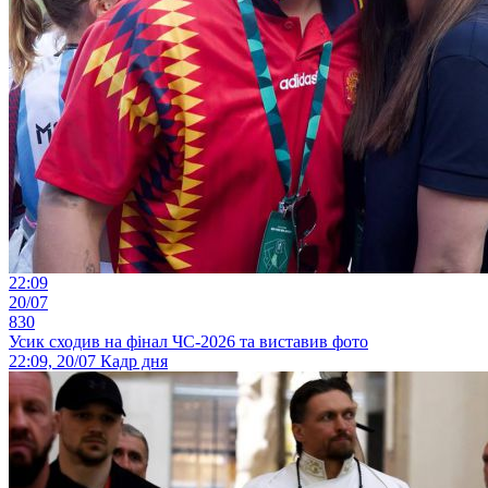
22:09
20/07
830
Усик сходив на фінал ЧС-2026 та виставив фото
22:09, 20/07
Кадр дня