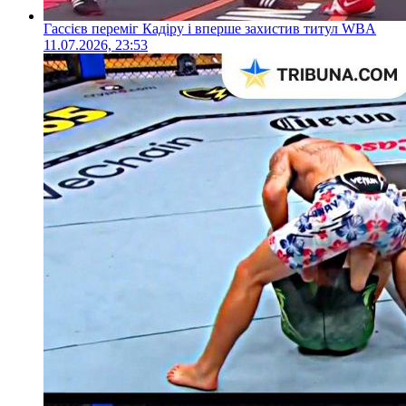
Гассієв переміг Кадіру і вперше захистив титул WBA
11.07.2026, 23:53