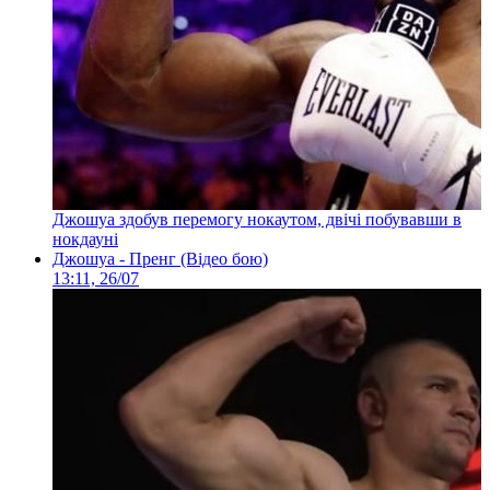
Джошуа здобув перемогу нокаутом, двічі побувавши в
нокдауні
Джошуа - Пренг (Відео бою)
13:11, 26/07