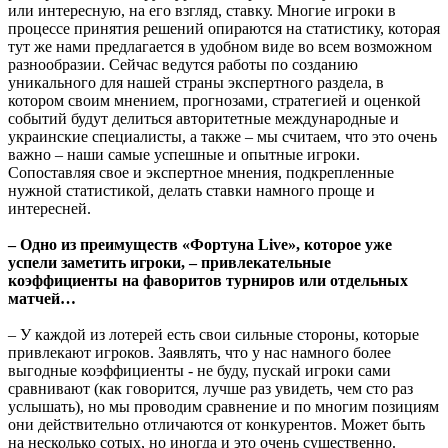
или интересную, на его взгляд, ставку. Многие игроки в
процессе принятия решений опираются на статистику, которая
тут же нами предлагается в удобном виде во всем возможном
разнообразии. Сейчас ведутся работы по созданию
уникального для нашей страны экспертного раздела, в
котором своим мнением, прогнозами, стратегией и оценкой
событий будут делиться авторитетные международные и
украинские специалисты, а также – мы считаем, что это очень
важно – наши самые успешные и опытные игроки.
Сопоставляя свое и экспертное мнения, подкрепленные
нужной статистикой, делать ставки намного проще и
интересней.
– Одно из преимуществ «Фортуна Live», которое уже
успели заметить игроки, – привлекательные
коэффициенты на фаворитов турниров или отдельных
матчей…
– У каждой из лотерей есть свои сильные стороны, которые
привлекают игроков. Заявлять, что у нас намного более
выгодные коэффициенты - не буду, пускай игроки сами
сравнивают (как говорится, лучше раз увидеть, чем сто раз
услышать), но мы проводим сравнение и по многим позициям
они действительно отличаются от конкурентов. Может быть
на несколько сотых, но иногда и это очень существенно.