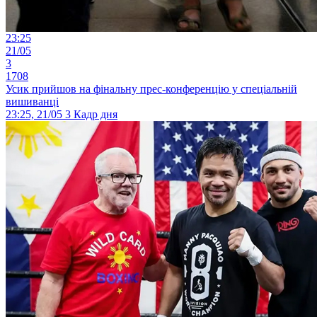
23:25
21/05
3
1708
Усик прийшов на фінальну прес-конференцію у спеціальній
вишиванці
23:25, 21/05
3
Кадр дня