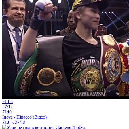
21:05
27/12
7140
Іноуе - Пікассо (Відео)
21:05, 27/12