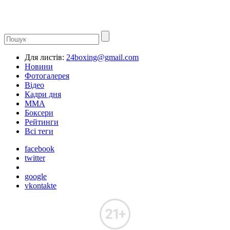
Для листів:
24boxing@gmail.com
Новини
Фотогалерея
Відео
Кадри дня
ММА
Боксери
Рейтинги
Всі теги
facebook
twitter
google
vkontakte