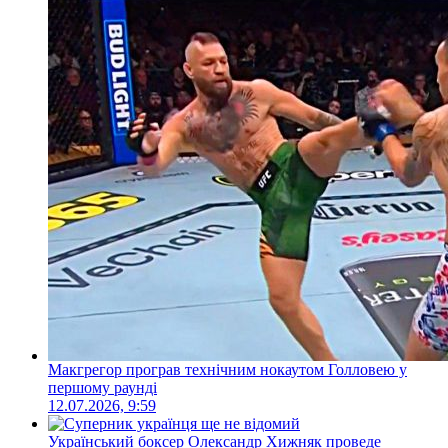
Макгрегор програв технічним нокаутом Голловею у
першому раунді
12.07.2026, 9:59
Український боксер Олександр Хижняк проведе