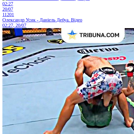
02:27
20/07
11201
Олександр Усик - Даніель Дебуа. Відео
02:27, 20/07