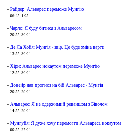
»
Райдер: Альварес переможе Мунгію
06:45, 1.05
»
Чарло: Я буду битися з Альваресом
20:55, 30.04
»
Де Ла Хойя: Мунгія - звір. Це буде зміна варти
13:55, 30.04
»
Хірн: Альварес нокаутом переможе Мунгію
12:55, 30.04
»
Донейр дав прогноз на бій Альварес - Мунгія
20:55, 29.04
»
Альварес: Я не одержимий реваншом з Біволом
14:55, 29.04
»
Мунгуйя: Я дуже хочу перемогти Альвареса нокаутом
00:55, 27.04