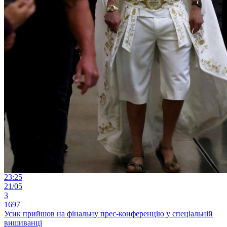
23:25
21/05
3
1697
Усик прийшов на фінальну прес-конференцію у спеціальній
вишиванці