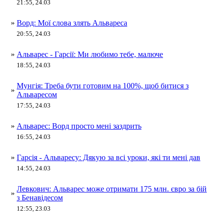
21:55, 24.03
»
Ворд: Мої слова злять Альвареса
20:55, 24.03
»
Альварес - Гарсії: Ми любимо тебе, малюче
18:55, 24.03
Мунгія: Треба бути готовим на 100%, щоб битися з
»
Альваресом
17:55, 24.03
»
Альварес: Ворд просто мені заздрить
16:55, 24.03
»
Гарсія - Альваресу: Дякую за всі уроки, які ти мені дав
14:55, 24.03
Левкович: Альварес може отримати 175 млн. євро за бій
»
з Бенавідесом
12:55, 23.03