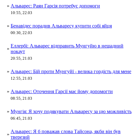
»
Альварес: Раян Гарсія потребує допомоги
10:55, 22.03
»
Бенавідес порадив Альваресу купити собі яйця
00:30, 22.03
Еллербі: Альварес відправить Мунгуйю в нещадний
»
нокаут
20:55, 21.03
»
Альварес: Бій проти Мунгуйї - велика гордість для мене
12:55, 21.03
»
Альварес: Оточення Гарсії має йому допомогти
08:55, 21.03
»
Мунгія: Я хочу подякувати Альваресу за цю можливість
06:45, 21.03
Альварес: Я б поважав слова Тайсона, якби він був
»
тверезий