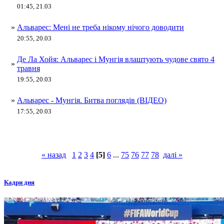
01:45, 21.03
»
Альварес: Мені не треба нікому нічого доводити
20:55, 20.03
Де Ла Хойя: Альварес і Мунгія влаштують чудове свято 4
»
травня
19:55, 20.03
»
Альварес - Мунгія. Битва поглядів (ВІДЕО)
17:55, 20.03
« назад
1
2
3
4
[5]
6
...
75
76
77
78
далі »
Кадри дня