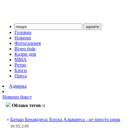
Головна
Новини
Фотогалерея
Відео боїв
Кадри дня
ММА
Ретро
Блоги
Преса
Адмінка
Новини боксу
Облако тегов ::
Сауль Альварес
»
Батько Бенавідеса: Епоха Альвареса - це просто цирк
10:55, 2.05