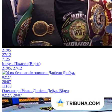
21:05
27/12
7125
Іноуе - Пікассо (Відео)
21:05, 27/12
02:27
20/07
11183
Олександр Усик - Даніель Дебуа. Відео
02:27, 20/07