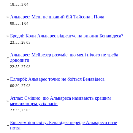
18:55, 3.04
»
Альварес: Мені не цікавий бій Тайсона і Пола
09:55, 1.04
»
Бредлі: Коли Альварес відреагує на виклик Бенавідеса?
23:55, 28.03
Альварес: Мейвезер розуміє, що мені нічого не треба
»
доводити
22:55, 27.03
»
Еллербі: Альварес точно не боїться Бенавідеса
00:30, 27.03
Атлас: Смішно, що Альвареса називають кращим
»
мексиканцем усіх часів
23:55, 25.03
Екс-чемпіон світу: Бенавідес переїде Альвареса наче
»
потяг