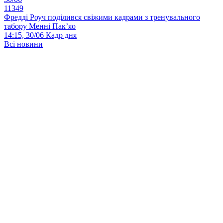
11349
Фредді Роуч поділився свіжими кадрами з тренувального
табору Менні Пак’яо
14:15, 30/06
Кадр дня
Всі новини