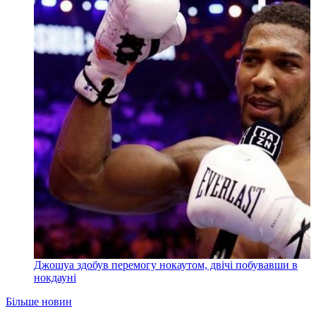
Джошуа здобув перемогу нокаутом, двічі побувавши в
нокдауні
Більше новин