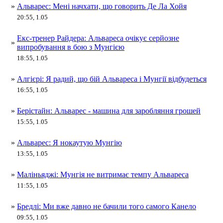
»
Альварес: Мені начхати, що говорить Де Ла Хойя
20:55, 1.05
Екс-тренер Райдера: Альвареса очікує серйозне
»
випробування в бою з Мунгією
18:55, 1.05
»
Алгієрі: Я радий, що бій Альвареса і Мунгії відбудеться
16:55, 1.05
»
Берістайн: Альварес - машина для заробляння грошей
15:55, 1.05
»
Альварес: Я нокаутую Мунгію
13:55, 1.05
»
Маліньяджі: Мунгія не витримає темпу Альвареса
11:55, 1.05
»
Бредлі: Ми вже давно не бачили того самого Канело
09:55, 1.05