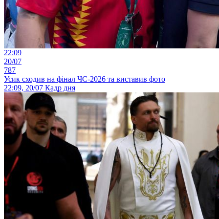
22:09
20/07
787
Усик сходив на фінал ЧС-2026 та виставив фото
22:09, 20/07
Кадр дня