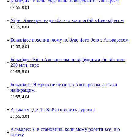
»
Мунгуйя: У мене буде шанс нокаутувати Альвареса
08:55, 9.04
»
Хірн: Альварес надто багато хоче за бій з Бенавідесом
16:15, 8.04
»
Бенавідес пояснив, чому не буде його бою з Альваресом
10:55, 8.04
Бенавідес: Бій з Альваресом не відбудеться, бо він хоче
»
200 млн. євро
09:55, 5.04
Бенавідес: Я мріяв не битися з Альваресом, а стати
»
найкращим
23:55, 4.04
»
Альварес: Де Ла Хойя говорить дурниці
20:55, 3.04
Альварес: Я в становищі, коли можу робити все, що
»
захочу