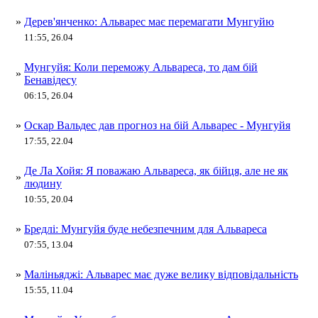
»
Дерев'янченко: Альварес має перемагати Мунгуйю
11:55, 26.04
Мунгуйя: Коли переможу Альвареса, то дам бій
»
Бенавідесу
06:15, 26.04
»
Оскар Вальдес дав прогноз на бій Альварес - Мунгуйя
17:55, 22.04
Де Ла Хойя: Я поважаю Альвареса, як бійця, але не як
»
людину
10:55, 20.04
»
Бредлі: Мунгуйя буде небезпечним для Альвареса
07:55, 13.04
»
Маліньяджі: Альварес має дуже велику відповідальність
15:55, 11.04