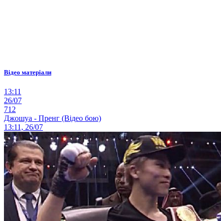
Відео матеріали
13:11
26/07
712
Джошуа - Пренг (Відео бою)
13:11, 26/07