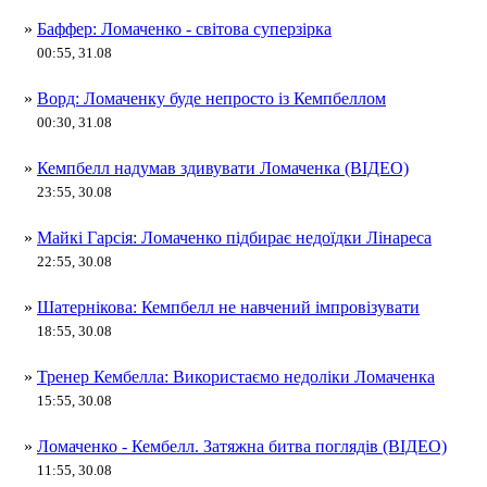
»
Баффер: Ломаченко - світова суперзірка
00:55, 31.08
»
Ворд: Ломаченку буде непросто із Кемпбеллом
00:30, 31.08
»
Кемпбелл надумав здивувати Ломаченка (ВІДЕО)
23:55, 30.08
»
Майкі Гарсія: Ломаченко підбирає недоїдки Лінареса
22:55, 30.08
»
Шатернікова: Кемпбелл не навчений імпровізувати
18:55, 30.08
»
Тренер Кембелла: Використаємо недоліки Ломаченка
15:55, 30.08
»
Ломаченко - Кембелл. Затяжна битва поглядів (ВІДЕО)
11:55, 30.08