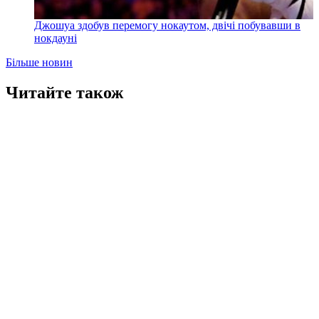
Джошуа здобув перемогу нокаутом, двічі побувавши в
нокдауні
Більше новин
Читайте також