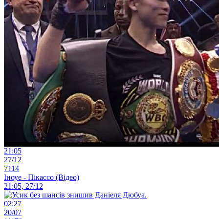
21:05
27/12
7114
Іноуе - Пікассо (Відео)
21:05, 27/12
02:27
20/07