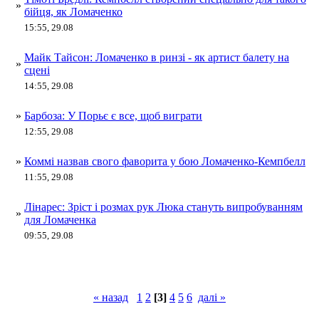
»
бійця, як Ломаченко
15:55, 29.08
Майк Тайсон: Ломаченко в ринзі - як артист балету на
»
сцені
14:55, 29.08
»
Барбоза: У Порьє є все, щоб виграти
12:55, 29.08
»
Коммі назвав свого фаворита у бою Ломаченко-Кемпбелл
11:55, 29.08
Лінарес: Зріст і розмах рук Люка стануть випробуванням
»
для Ломаченка
09:55, 29.08
« назад
1
2
[3]
4
5
6
далі »