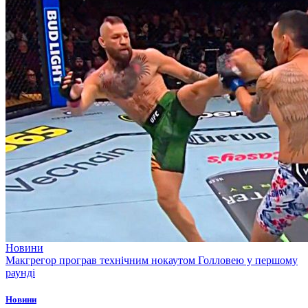
Новини
Макгрегор програв технічним нокаутом Голловею у першому
раунді
Новини