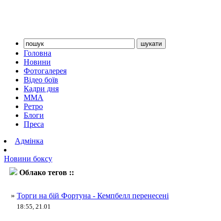
Головна
Новини
Фотогалерея
Відео боїв
Кадри дня
ММА
Ретро
Блоги
Преса
Адмінка
Новини боксу
Облако тегов ::
Люк Кемпбелл
»
Торги на бій Фортуна - Кемпбелл перенесені
18:55, 21.01