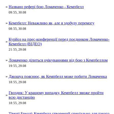
»
Названо рефері бою Ломаченко - Кемпбелл
09:55, 30.08
»
Кемпбелл: Неважливо як, але я здобуду перемогу
08:55, 30.08
Курйоз на прес-конференції перед поєдинком Ломаченко-
»
Кемпбелл (ВІДЕО)
21:55, 29.08
»
Ломаченко ділиться очікуваннями від бою з Кемпбеллом
19:55, 29.08
»
Джошуа пояснює, як Кемпбелл може побити Ломаченка
18:55, 29.08
Гвоздик: У кращому випадку, Кемпбелл зможе пройти
»
всю дистанцію
18:55, 29.08
Тімоті Бредлі: Кемпбелл створений спеціально для такого