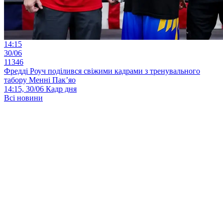
14:15
30/06
11346
Фредді Роуч поділився свіжими кадрами з тренувального
табору Менні Пак’яо
14:15, 30/06
Кадр дня
Всі новини