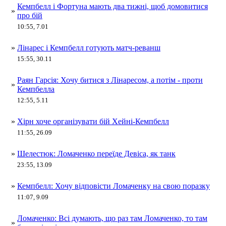
Кемпбелл і Фортуна мають два тижні, щоб домовитися
»
про бій
10:55, 7.01
»
Лінарес і Кемпбелл готують матч-реванш
15:55, 30.11
Раян Гарсія: Хочу битися з Лінаресом, а потім - проти
»
Кемпбелла
12:55, 5.11
»
Хірн хоче організувати бій Хейні-Кемпбелл
11:55, 26.09
»
Шелестюк: Ломаченко переїде Девіса, як танк
23:55, 13.09
»
Кемпбелл: Хочу відповісти Ломаченку на свою поразку
11:07, 9.09
Ломаченко: Всі думають, що раз там Ломаченко, то там
»