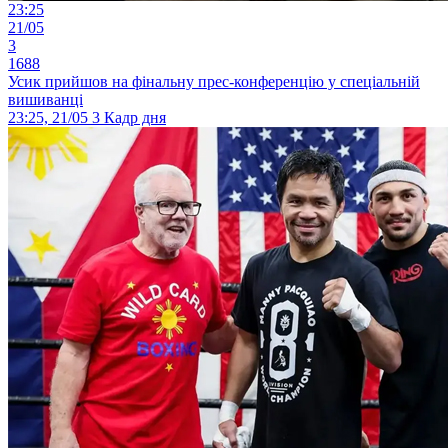
23:25
21/05
3
1688
Усик прийшов на фінальну прес-конференцію у спеціальній
вишиванці
23:25, 21/05
3
Кадр дня