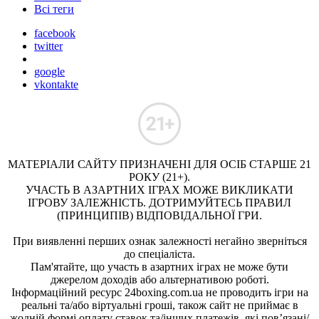
Всі теги
facebook
twitter
google
vkontakte
МАТЕРІАЛИ САЙТУ ПРИЗНАЧЕНІ ДЛЯ ОСІБ СТАРШЕ 21
РОКУ (21+).
УЧАСТЬ В АЗАРТНИХ ІГРАХ МОЖЕ ВИКЛИКАТИ
ІГРОВУ ЗАЛЕЖНІСТЬ. ДОТРИМУЙТЕСЬ ПРАВИЛ
(ПРИНЦИПІВ) ВІДПОВІДАЛЬНОЇ ГРИ.
При виявленні перших ознак залежності негайно зверніться
до спеціаліста.
Пам'ятайте, що участь в азартних іграх не може бути
джерелом доходів або альтернативою роботі.
Інформаційний ресурс 24boxing.com.ua не проводить ігри на
реальні та/або віртуальні гроші, також сайт не приймає в
жодній формі оплату ставок та/інших платежів, які пов’язані/