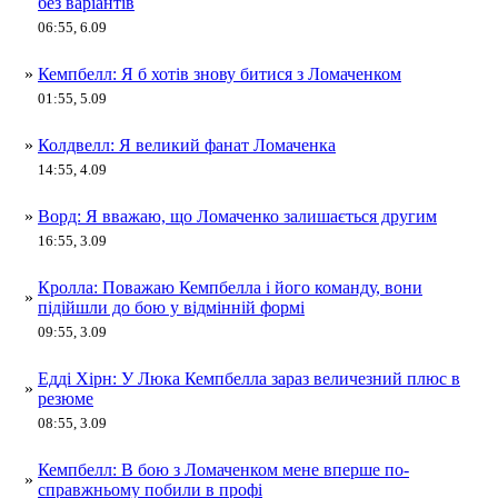
без варіантів
06:55, 6.09
»
Кемпбелл: Я б хотів знову битися з Ломаченком
01:55, 5.09
»
Колдвелл: Я великий фанат Ломаченка
14:55, 4.09
»
Ворд: Я вважаю, що Ломаченко залишається другим
16:55, 3.09
Кролла: Поважаю Кемпбелла і його команду, вони
»
підійшли до бою у відмінній формі
09:55, 3.09
Едді Хірн: У Люка Кемпбелла зараз величезний плюс в
»
резюме
08:55, 3.09
Кемпбелл: В бою з Ломаченком мене вперше по-
»
справжньому побили в профі