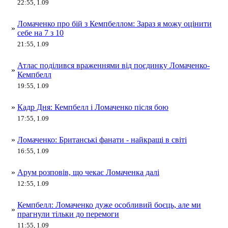
22:55, 1.09
Ломаченко про бій з Кемпбеллом: Зараз я можу оцінити
»
себе на 7 з 10
21:55, 1.09
Атлас поділився враженнями від поєдинку Ломаченко-
»
Кемпбелл
19:55, 1.09
»
Кадр Дня: Кемпбелл і Ломаченко після бою
17:55, 1.09
»
Ломаченко: Британські фанати - найкращі в світі
16:55, 1.09
»
Арум розповів, що чекає Ломаченка далі
12:55, 1.09
Кемпбелл: Ломаченко дуже особливий боєць, але ми
»
прагнули тільки до перемоги
11:55, 1.09