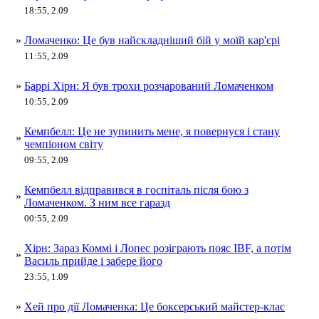
18:55, 2.09
»
Ломаченко: Це був найскладніший бій у моїй кар'єрі
11:55, 2.09
»
Баррі Хірн: Я був трохи розчарований Ломаченком
10:55, 2.09
Кемпбелл: Це не зупинить мене, я повернуся і стану
»
чемпіоном світу
09:55, 2.09
Кемпбелл відправився в госпіталь після бою з
»
Ломаченком. З ним все гаразд
00:55, 2.09
Хірн: Зараз Коммі і Лопес розіграють пояс IBF, а потім
»
Василь прийде і забере його
23:55, 1.09
»
Хей про дії Ломаченка: Це боксерський майстер-клас