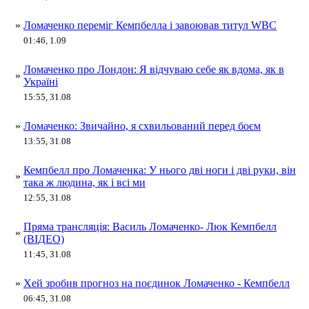
»
Ломаченко переміг Кемпбелла і завоював титул WBC
01:46, 1.09
Ломаченко про Лондон: Я відчуваю себе як вдома, як в
»
Україні
15:55, 31.08
»
Ломаченко: Звичайно, я схвильований перед боєм
13:55, 31.08
Кемпбелл про Ломаченка: У нього дві ноги і дві руки, він
»
така ж людина, як і всі ми
12:55, 31.08
Пряма трансляція: Василь Ломаченко- Люк Кемпбелл
»
(ВІДЕО)
11:45, 31.08
»
Хей зробив прогноз на поєдинок Ломаченко - Кемпбелл
06:45, 31.08