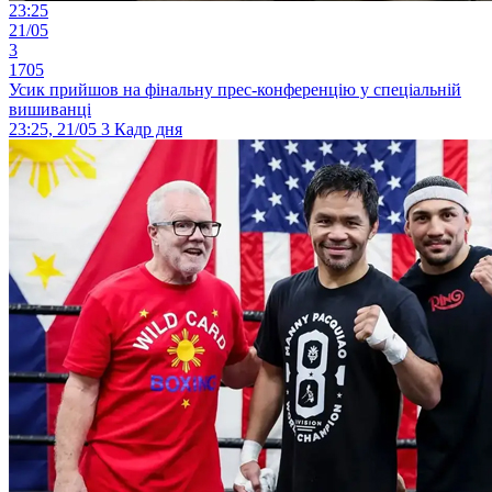
23:25
21/05
3
1705
Усик прийшов на фінальну прес-конференцію у спеціальній
вишиванці
23:25, 21/05
3
Кадр дня