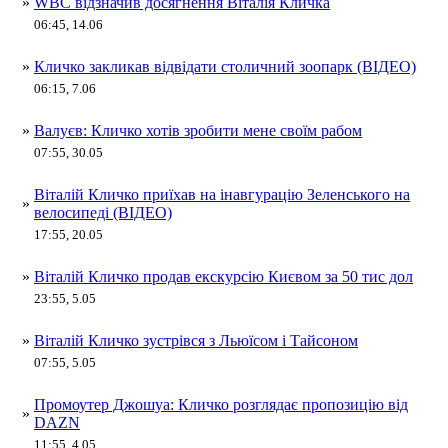
»
WBC відзначив досягнення Віталія Кличка
06:45, 14.06
»
Кличко закликав відвідати столичний зоопарк (ВІДЕО)
06:15, 7.06
»
Валуєв: Кличко хотів зробити мене своїм рабом
07:55, 30.05
Віталій Кличко приїхав на інавгурацію Зеленського на
»
велосипеді (ВІДЕО)
17:55, 20.05
»
Віталій Кличко продав екскурсію Києвом за 50 тис дол
23:55, 5.05
»
Віталій Кличко зустрівся з Льюїсом і Тайсоном
07:55, 5.05
Промоутер Джошуа: Кличко розглядає пропозицію від
»
DAZN
11:55, 4.05