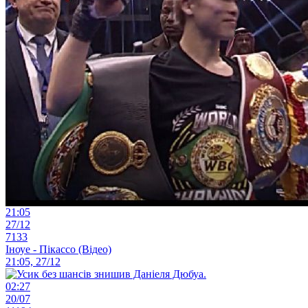
21:05
27/12
7133
Іноуе - Пікассо (Відео)
21:05, 27/12
02:27
20/07