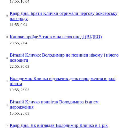
17:55, 10.04
Кадр Дня. Брати Клички отримали чергову боксерську
»
нагороду
11:55, 9.04
»
Кличко проїде 5 тис.км на велосипеді (ВІДЕО)
23:55, 2.04
Віталій Кличко: Володимир не повинен нікому і нічого
»
доводити
22:55, 30.03
Володимир Кличко відзначив день народження в ролі
»
пілота
19:55, 26.03
Віталій Кличко привітав Володимира із днем
»
народження
15:55, 25.03
»
Кадр Дня. Як виглядав Володимир Кличко в 1 рік