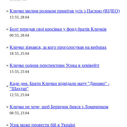
»
Кличко милим роликом привітав усіх з Пасхою (ВІДЕО)
15:55, 28.04
»
Болт передав свої кросівки у фонд братів Кличків
00:55, 28.04
»
Кличко зізнався, за кого проголосував на виборах
18:55, 25.04
»
Кличко оцінив перспективи Усика в хевівейті
15:55, 25.04
Кадр дня. Брати Клички відвідали матч "Динамо" -
»
"Шахтар"
12:55, 25.04
»
Кличко не хоче, щоб Берінчик бився з Ломаченком
08:55, 23.04
»
Усик може провести бій в Україні