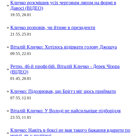
Кличко розсмішив усіх черговим ляпом на формі в
»
Давосі (ВІДЕО)
19:55, 26.01
»
Кличко розповів, чи йтиме в президенти
21:55, 25.01
»
Віталій Кличко: Хотілось відірвати голову Джошуа
09:55, 22.01
Ретро. 46-й профі-бій. Віталій Кличко - Дерек Чізора
»
(ВІДЕО)
01:45, 20.01
»
Кличко: Підозрював, що Бріггз міг щось приймати
07:55, 12.01
»
Віталій Кличко: У Володі не найсильніше підборіддя
23:55, 11.01
Кличко: Навіть в боксі не мав такого бажання вдарити по
»
морді, як у політиці