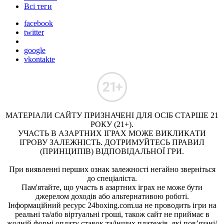
Всі теги
facebook
twitter
google
vkontakte
МАТЕРІАЛИ САЙТУ ПРИЗНАЧЕНІ ДЛЯ ОСІБ СТАРШЕ 21
РОКУ (21+).
УЧАСТЬ В АЗАРТНИХ ІГРАХ МОЖЕ ВИКЛИКАТИ
ІГРОВУ ЗАЛЕЖНІСТЬ. ДОТРИМУЙТЕСЬ ПРАВИЛ
(ПРИНЦИПІВ) ВІДПОВІДАЛЬНОЇ ГРИ.
При виявленні перших ознак залежності негайно зверніться
до спеціаліста.
Пам'ятайте, що участь в азартних іграх не може бути
джерелом доходів або альтернативою роботі.
Інформаційний ресурс 24boxing.com.ua не проводить ігри на
реальні та/або віртуальні гроші, також сайт не приймає в
жодній формі оплату ставок та/інших платежів, які пов’язані/