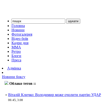
Головна
Новини
Фотогалерея
Відео боїв
Кадри дня
ММА
Ретро
Блоги
Преса
Адмінка
Новини боксу
Облако тегов ::
Віталій Кличко
»
Віталій Кличко: Володимир може очолити партію УДАР
06:45, 3.08