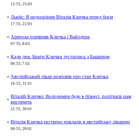
12:55, 25.03
»
Льюїс: Я недооцінив Віталія Кличка перед боєм
17:55, 22.03
»
Арреола порівняв Кличка і Вайлдера
07:55, 8.03
»
Кадр дня. Брати Клички зустрілись з Баширом
06:55, 7.02
»
Австрійський лікар розповів про стан Кличка
10:55, 31.01
Віталій Кличко: Володимир буде в бізнесі, політиків нам
»
вистачить
21:55, 30.01
»
Віталія Кличка екстрено поклали в австрійську лікарню
09:55, 29.01