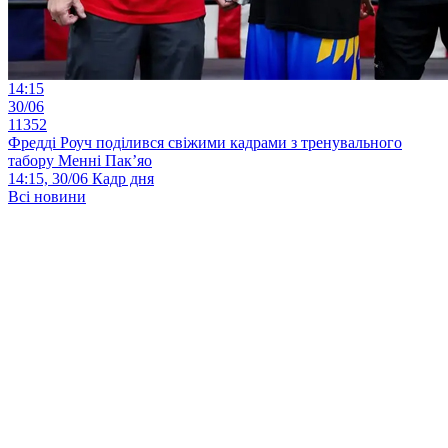
14:15
30/06
11352
Фредді Роуч поділився свіжими кадрами з тренувального
табору Менні Пак’яо
14:15, 30/06
Кадр дня
Всі новини