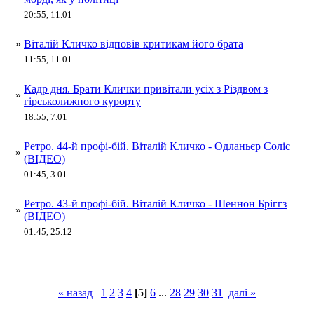
20:55, 11.01
»
Віталій Кличко відповів критикам його брата
11:55, 11.01
Кадр дня. Брати Клички привітали усіх з Різдвом з
»
гірськолижного курорту
18:55, 7.01
Ретро. 44-й профі-бій. Віталій Кличко - Одланьєр Соліс
»
(ВІДЕО)
01:45, 3.01
Ретро. 43-й профі-бій. Віталій Кличко - Шеннон Бріггз
»
(ВІДЕО)
01:45, 25.12
« назад
1
2
3
4
[5]
6
...
28
29
30
31
далі »