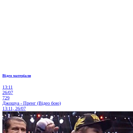
Відео матеріали
13:11
26/07
729
Джошуа - Пренг (Відео бою)
13:11, 26/07