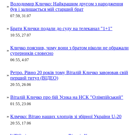
Володимир Кличко: Найкращим другом з народження
»
був і залишається мій старший брат
07:59, 31.07
»
Брати Клички подали до суду на телеканал "1+1"
10:55, 27.07
Кличко пояснив, чому вони з братом ніколи не ображали
»
суперників словесно
06:55, 4.07
Ретро. Рівно 20 років тому Віталій Кличко завоював свій
»
перший титул (ВІДЕО)
20:55, 26.06
»
Віталій Кличко про бій Усика на НСК "Олімпійський"
01:55, 23.06
»
Клмчко: Вітаю наших хлопців зі збірної України U-20
20:55, 17.06