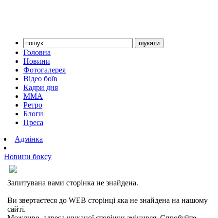
Головна
Новини
Фотогалерея
Відео боїв
Кадри дня
ММА
Ретро
Блоги
Преса
Адмінка
Новини боксу
Сторінку не знайдено
Запитувана вами сторінка не знайдена.
Ви звертаєтеся до WEB сторінці яка не знайдена на нашому
сайті.
Можливо, адреса шуканої сторінки змінився. Спробуйте