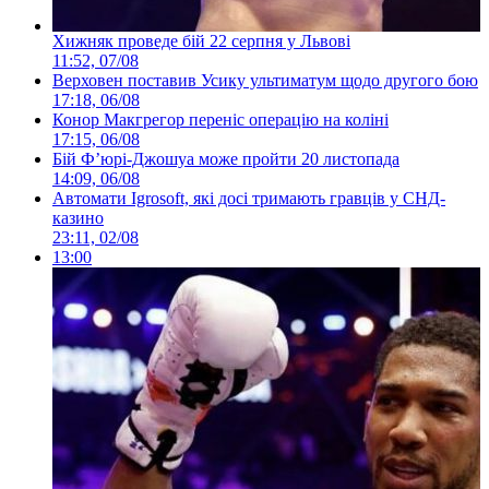
Хижняк проведе бій 22 серпня у Львові
11:52, 07/08
Верховен поставив Усику ультиматум щодо другого бою
17:18, 06/08
Конор Макгрегор переніс операцію на коліні
17:15, 06/08
Бій Ф’юрі-Джошуа може пройти 20 листопада
14:09, 06/08
Автомати Igrosoft, які досі тримають гравців у СНД-
казино
23:11, 02/08
13:00