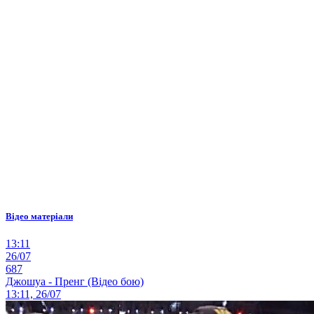
Відео матеріали
13:11
26/07
687
Джошуа - Пренг (Відео бою)
13:11, 26/07