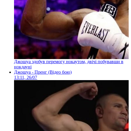
Джошуа здобув перемогу нокаутом, двічі побувавши в
нокдауні
Джошуа - Пренг (Відео бою)
13:11, 26/07