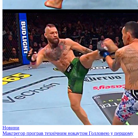
Новини
Макгрегор програв технічним нокаутом Голловею у першому