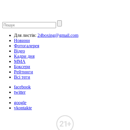
Для листів:
24boxing@gmail.com
Новини
Фотогалерея
Відео
Кадри дня
ММА
Боксери
Рейтинги
Всі теги
facebook
twitter
google
vkontakte