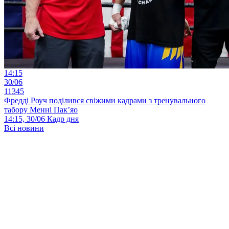
14:15
30/06
11345
Фредді Роуч поділився свіжими кадрами з тренувального
табору Менні Пак’яо
14:15, 30/06
Кадр дня
Всі новини