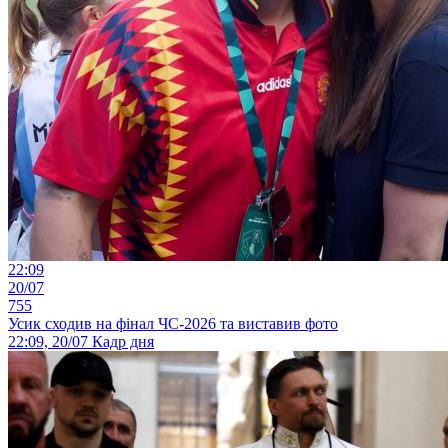
22:09
20/07
755
Усик сходив на фінал ЧС-2026 та виставив фото
22:09, 20/07
Кадр дня