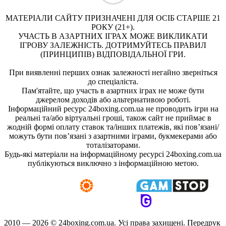
МАТЕРІАЛИ САЙТУ ПРИЗНАЧЕНІ ДЛЯ ОСІБ СТАРШЕ 21
РОКУ (21+).
УЧАСТЬ В АЗАРТНИХ ІГРАХ МОЖЕ ВИКЛИКАТИ
ІГРОВУ ЗАЛЕЖНІСТЬ. ДОТРИМУЙТЕСЬ ПРАВИЛ
(ПРИНЦИПІВ) ВІДПОВІДАЛЬНОЇ ГРИ.
При виявленні перших ознак залежності негайно зверніться
до спеціаліста.
Пам'ятайте, що участь в азартних іграх не може бути
джерелом доходів або альтернативою роботі.
Інформаційний ресурс 24boxing.com.ua не проводить ігри на
реальні та/або віртуальні гроші, також сайт не приймає в
жодній формі оплату ставок та/інших платежів, які пов’язані/
можуть бути пов’язані з азартними іграми, букмекерами або
тоталізаторами.
Будь-які матеріали на інформаційному ресурсі 24boxing.com.ua
публікуються виключно з інформаційною метою.
2010 — 2026 ©
24boxing.com.ua.
Усi права захищенi. Передрук