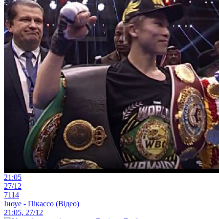
21:05
27/12
7114
Іноуе - Пікассо (Відео)
21:05, 27/12