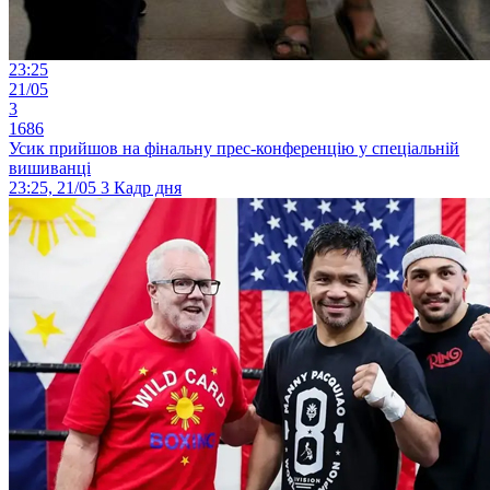
23:25
21/05
3
1686
Усик прийшов на фінальну прес-конференцію у спеціальній
вишиванці
23:25, 21/05
3
Кадр дня