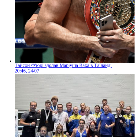
Тайсон Ф'юрі здолав Маріуша Ваха в Таїланді
20:46, 24/07