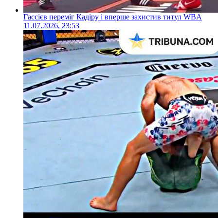
Гассієв переміг Кадіру і вперше захистив титул WBA
11.07.2026, 23:53