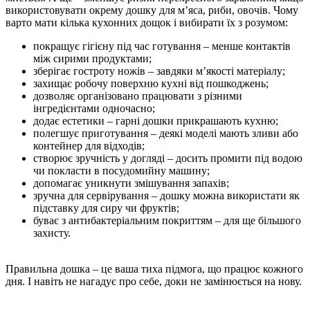
використовувати окрему дошку для м’яса, риби, овочів. Чому
варто мати кілька кухонних дощок і вибирати їх з розумом:
покращує гігієну під час готування – менше контактів
між сирими продуктами;
зберігає гостроту ножів – завдяки м’якості матеріалу;
захищає робочу поверхню кухні від пошкоджень;
дозволяє організовано працювати з різними
інгредієнтами одночасно;
додає естетики – гарні дошки прикрашають кухню;
полегшує приготування – деякі моделі мають зливи або
контейнер для відходів;
створює зручність у догляді – досить промити під водою
чи покласти в посудомийну машину;
допомагає уникнути змішування запахів;
зручна для сервірування – дошку можна використати як
підставку для сиру чи фруктів;
буває з антибактеріальним покриттям – для ще більшого
захисту.
Правильна дошка – це ваша тиха підмога, що працює кожного
дня. І навіть не нагадує про себе, доки не замінюється на нову.