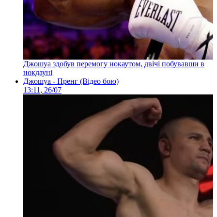
Джошуа здобув перемогу нокаутом, двічі побувавши в
нокдауні
Джошуа - Пренг (Відео бою)
13:11, 26/07