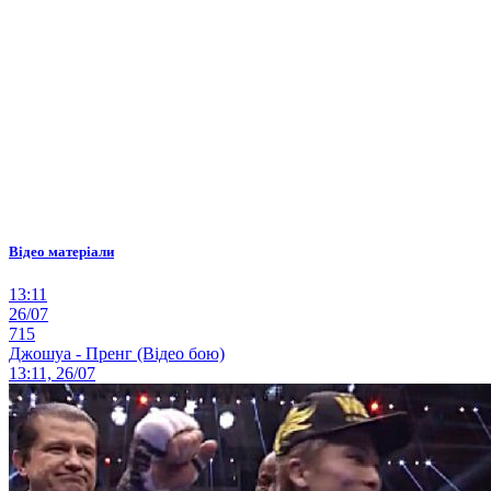
Відео матеріали
13:11
26/07
715
Джошуа - Пренг (Відео бою)
13:11, 26/07