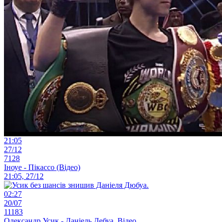
21:05
27/12
7128
Іноуе - Пікассо (Відео)
21:05, 27/12
02:27
20/07
11183
Олександр Усик - Даніель Дебуа. Відео