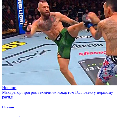
Новини
Макгрегор програв технічним нокаутом Голловею у першому
раунді
Новини