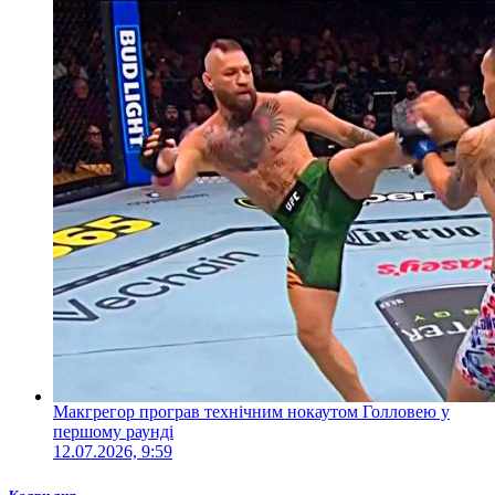
Макгрегор програв технічним нокаутом Голловею у
першому раунді
12.07.2026, 9:59