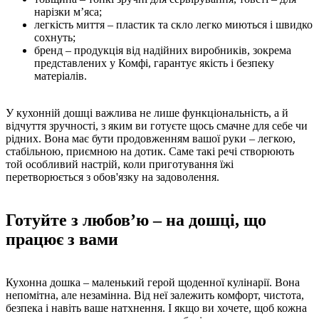
нарізки м’яса;
легкість миття – пластик та скло легко миються і швидко
сохнуть;
бренд – продукція від надійних виробників, зокрема
представлених у Комфі, гарантує якість і безпеку
матеріалів.
У кухонній дошці важлива не лише функціональність, а й
відчуття зручності, з яким ви готуєте щось смачне для себе чи
рідних. Вона має бути продовженням вашої руки – легкою,
стабільною, приємною на дотик. Саме такі речі створюють
той особливий настрій, коли приготування їжі
перетворюється з обов'язку на задоволення.
Готуйте з любов’ю – на дошці, що
працює з вами
Кухонна дошка – маленький герой щоденної кулінарії. Вона
непомітна, але незамінна. Від неї залежить комфорт, чистота,
безпека і навіть ваше натхнення. І якщо ви хочете, щоб кожна