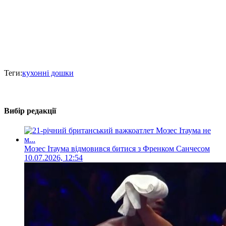
Теги:
кухонні дошки
Вибір редакції
Мозес Ітаума відмовився битися з Френком Санчесом
10.07.2026, 12:54