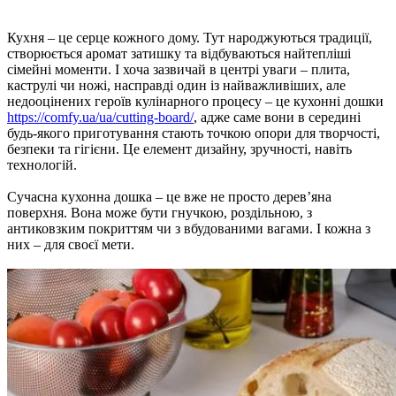
Кухня – це серце кожного дому. Тут народжуються традиції,
створюється аромат затишку та відбуваються найтепліші
сімейні моменти. І хоча зазвичай в центрі уваги – плита,
каструлі чи ножі, насправді один із найважливіших, але
недооцінених героїв кулінарного процесу – це кухонні дошки
https://comfy.ua/ua/cutting-board/
, адже саме вони в середині
будь-якого приготування стають точкою опори для творчості,
безпеки та гігієни. Це елемент дизайну, зручності, навіть
технологій.
Сучасна кухонна дошка – це вже не просто дерев’яна
поверхня. Вона може бути гнучкою, роздільною, з
антиковзким покриттям чи з вбудованими вагами. І кожна з
них – для своєї мети.