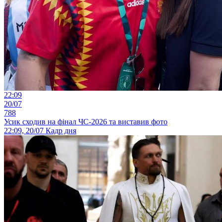
22:09
20/07
788
Усик сходив на фінал ЧС-2026 та виставив фото
22:09, 20/07
Кадр дня