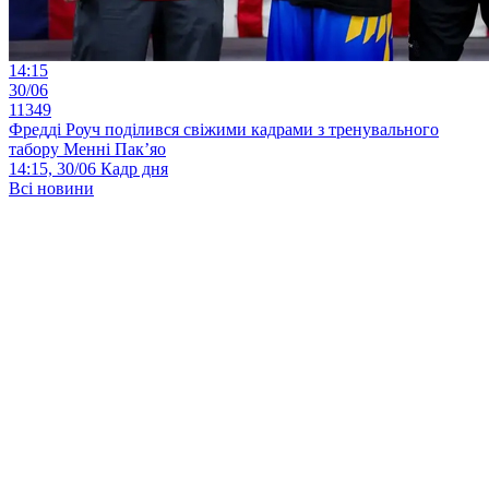
14:15
30/06
11349
Фредді Роуч поділився свіжими кадрами з тренувального
табору Менні Пак’яо
14:15, 30/06
Кадр дня
Всі новини