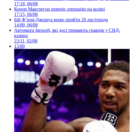
17:18, 06/08
Конор Макгрегор переніс операцію на коліні
17:15, 06/08
Бій Ф’юрі-Джошуа може пройти 20 листопада
14:09, 06/08
Автомати Igrosoft, які досі тримають гравців у СНД-
казино
23:11, 02/08
13:00