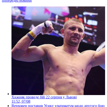
попередні новини
Хижняк проведе бій 22 серпня у Львові
11:52, 07/08
Верховен поставив Усику ультиматум щодо другого бою