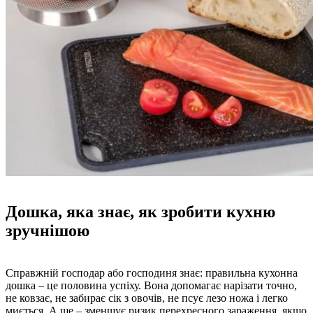
Дошка, яка знає, як зробити кухню
зручнішою
Справжній господар або господиня знає: правильна кухонна
дошка – це половина успіху. Вона допомагає нарізати точно,
не ковзає, не забирає сік з овочів, не псує лезо ножа і легко
миється. А ще – зменшує ризик перехресного зараження, якщо