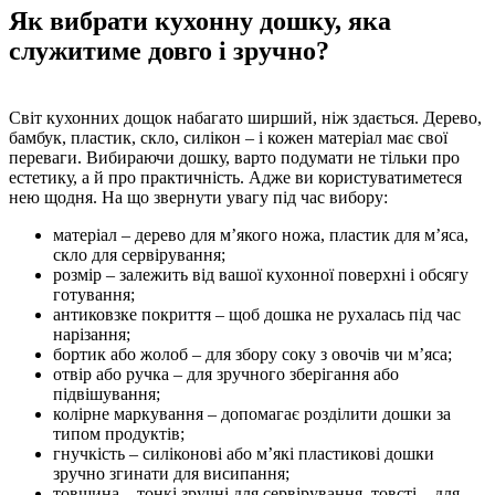
Як вибрати кухонну дошку, яка
служитиме довго і зручно?
Світ кухонних дощок набагато ширший, ніж здається. Дерево,
бамбук, пластик, скло, силікон – і кожен матеріал має свої
переваги. Вибираючи дошку, варто подумати не тільки про
естетику, а й про практичність. Адже ви користуватиметеся
нею щодня. На що звернути увагу під час вибору:
матеріал – дерево для м’якого ножа, пластик для м’яса,
скло для сервірування;
розмір – залежить від вашої кухонної поверхні і обсягу
готування;
антиковзке покриття – щоб дошка не рухалась під час
нарізання;
бортик або жолоб – для збору соку з овочів чи м’яса;
отвір або ручка – для зручного зберігання або
підвішування;
колірне маркування – допомагає розділити дошки за
типом продуктів;
гнучкість – силіконові або м’які пластикові дошки
зручно згинати для висипання;
товщина – тонкі зручні для сервірування, товсті – для