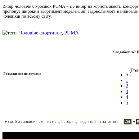
Вибір чоловічих кросівок PUMA – це вибір на користь якості, комфор
пропонує широкий асортимент моделей, які задовольняють найвибагливі
чоловіків по всьому світу.
Чоловіче спортивне
,
PUMA
Сподобалось? П
(Голо
Розкажи про це друзям:
5
1
2
3
4
5
Додавання коментаря: