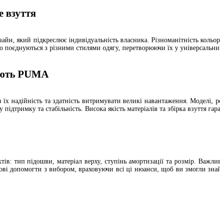
е взуття
айн, який підкреслює індивідуальність власника. Різноманітність кольо
ко поєднуються з різними стилями одягу, перетворюючи їх у універсальни
рають PUMA
х надійність та здатність витримувати великі навантаження. Моделі, роз
ідтримку та стабільність. Висока якість матеріалів та збірка взуття га
ів: тип підошви, матеріал верху, ступінь амортизації та розмір. Важлив
ові допомогти з вибором, враховуючи всі ці нюанси, щоб ви змогли зна