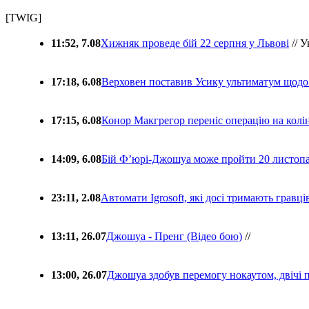
[TWIG]
11:52, 7.08
Хижняк проведе бій 22 серпня у Львові
// У
17:18, 6.08
Верховен поставив Усику ультиматум щодо
17:15, 6.08
Конор Макгрегор переніс операцію на колін
14:09, 6.08
Бій Ф’юрі-Джошуа може пройти 20 листоп
23:11, 2.08
Автомати Igrosoft, які досі тримають гравц
13:11, 26.07
Джошуа - Пренг (Відео бою)
//
13:00, 26.07
Джошуа здобув перемогу нокаутом, двічі 