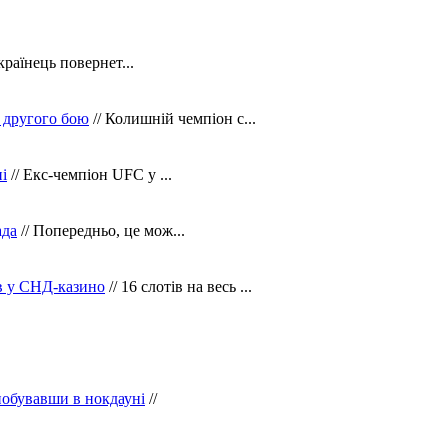
країнець повернет...
 другого бою
// Колишній чемпіон с...
і
// Екс-чемпіон UFC у ...
ада
// Попередньо, це мож...
ів у СНД-казино
// 16 слотів на весь ...
побувавши в нокдауні
//