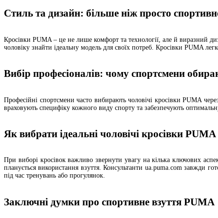
Стиль та дизайн: більше ніж просто спортивн
Кросівки PUMA – це не лише комфорт та технології, але й виразний диз
чоловіку знайти ідеальну модель для своїх потреб. Кросівки PUMA лег
Вибір професіоналів: чому спортсмени оби
Професійні спортсмени часто вибирають чоловічі кросівки PUMA через ї
враховують специфіку кожного виду спорту та забезпечують оптимальну п
Як вибрати ідеальні чоловічі кросівки PUMA
При виборі кросівок важливо звернути увагу на кілька ключових аспект
планується використання взуття. Консультанти ua.puma.com завжди гот
під час тренувань або прогулянок.
Заключні думки про спортивне взуття PUMA