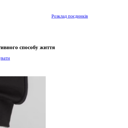
Розклад поєдинків
тивного способу життя
увати