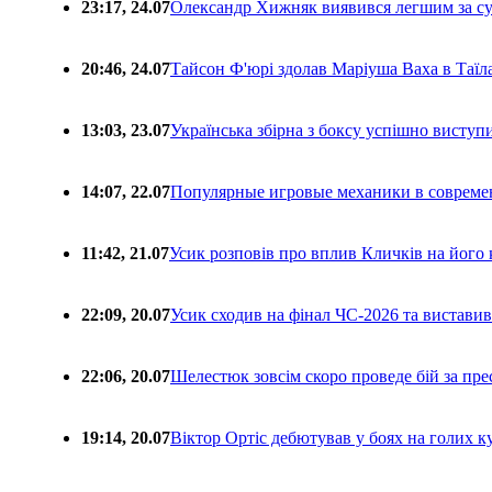
23:17, 24.07
Олександр Хижняк виявився легшим за с
20:46, 24.07
Тайсон Ф'юрі здолав Маріуша Ваха в Таїл
13:03, 23.07
Українська збірна з боксу успішно виступ
14:07, 22.07
Популярные игровые механики в совреме
11:42, 21.07
Усик розповів про вплив Кличків на його 
22:09, 20.07
Усик сходив на фінал ЧС-2026 та вистави
22:06, 20.07
Шелестюк зовсім скоро проведе бій за п
19:14, 20.07
Віктор Ортіс дебютував у боях на голих 