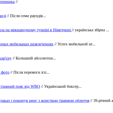
уперника
//
анді
// Після семи раундів...
ила на міжнародному турнірі в Німеччині
// українська збірна ...
нных мобильных развлечениях
// Успех мобильной иг...
кар'єру
// Колишній абсолютни...
в фото
// Після перемоги ісп...
рестижний пояс від WBO
// Український боксер...
кулаках і покинув ринг з жорсткою травмою обличчя
// 39-річний 