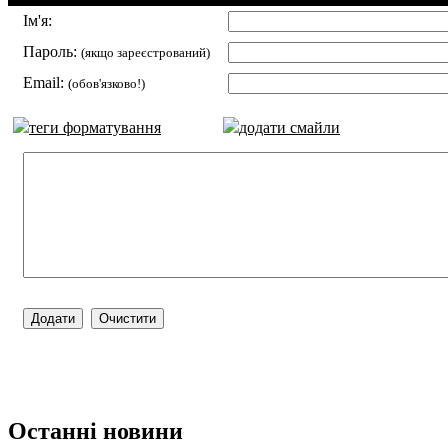
Ім'я:
Пароль:
(якщо зареєстрований)
Email:
(обов'язково!)
теги форматування
додати смайли
Останні новини