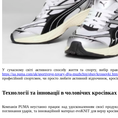
У сучасному світі активного способу життя та спорту, вибір пра
https://ua.puma.com/uk/sportivnye-tovary-dlja-muzhchin/obuv/krossovki.htm
професійний спортсмен, чи просто любите активний відпочинок, кросі
Технології та інновації в чоловічих кросівк
Компанія PUMA неустанно працює над удосконаленням своєї продукції
поглинання ударів, та інноваційний матеріал evoKNIT для верху кросівк