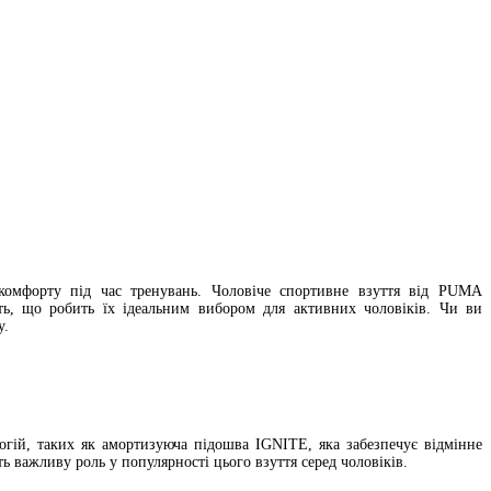
 комфорту під час тренувань. Чоловіче спортивне взуття від PUMA
сть, що робить їх ідеальним вибором для активних чоловіків. Чи ви
у.
огій, таких як амортизуюча підошва IGNITE, яка забезпечує відмінне
ь важливу роль у популярності цього взуття серед чоловіків.