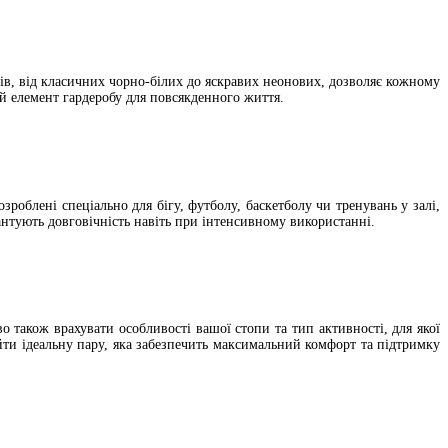
рів, від класичних чорно-білих до яскравих неонових, дозволяє кожному
й елемент гардеробу для повсякденного життя.
роблені спеціально для бігу, футболу, баскетболу чи тренувань у залі,
рантують довговічність навіть при інтенсивному використанні.
о також врахувати особливості вашої стопи та тип активності, для якої
йти ідеальну пару, яка забезпечить максимальний комфорт та підтримку