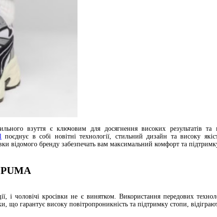
вильного взуття є ключовим для досягнення високих результатів та
l
поєднує в собі новітні технології, стильний дизайн та високу які
вки відомого бренду забезпечать вам максимальний комфорт та підтримк
ах PUMA
, і чоловічі кросівки не є винятком. Використання передових технол
и, що гарантує високу повітропроникність та підтримку стопи, відіграют