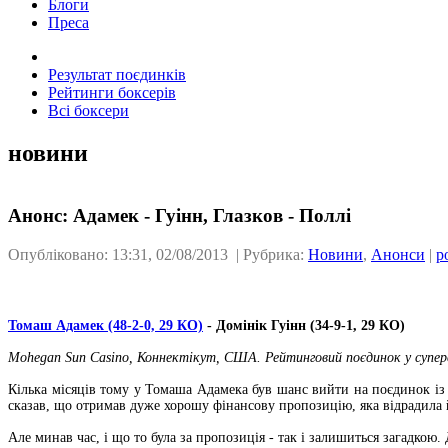
Блоги
Преса
Результат поєдинків
Рейтинги боксерів
Всі боксери
новини
Анонс: Адамек - Гуінн, Глазков - Поллі
Опубліковано: 13:31, 02/08/2013 | Рубрика:
Новини
,
Анонси
|
р
Томаш Адамек (48-2-0, 29 КО)
- Домінік Гуінн (34-9-1, 29 КО)
Mohegan Sun Casino, Коннектікут, США. Рейтинговий поєдинок у супер
Кілька місяців тому у Томаша Адамека був шанс вийти на поєдинок із
сказав, що отримав дуже хорошу фінансову пропозицію, яка відрадила й
Але минав час, і що то була за пропозиція - так і залишиться загадкою