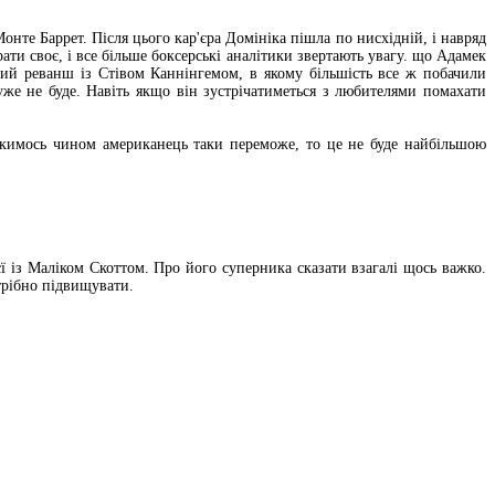
онте Баррет. Після цього кар'єра Домініка пішла по нисхідній, і навряд
ати своє, і все більше боксерські аналітики звертають увагу. що Адамек
вий реванш із Стівом Каннінгемом, в якому більшість все ж побачили
уже не буде. Навіть якщо він зустрічатиметься з любителями помахати
якимось чином американець таки переможе, то це не буде найбільшою
ї із Маліком Скоттом. Про його суперника сказати взагалі щось важко.
трібно підвищувати.