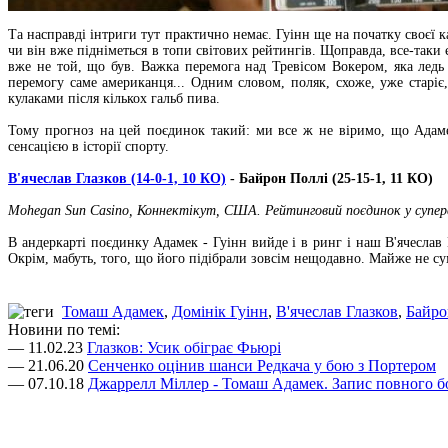
Та насправді інтриги тут практично немає. Гуінн ще на початку своєї к
чи він вже підніметься в топи світових рейтингів. Щоправда, все-таки 
вже не той, що був. Важка перемога над Тревісом Вокером, яка ледь
перемогу саме американця... Одним словом, поляк, схоже, уже старіє
кулаками після кількох гальб пива.
Тому прогноз на цей поєдинок такий: ми все ж не віримо, що Адаме
сенсацією в історії спорту.
В'ячеслав Глазков (14-0-1, 10 КО)
- Байрон Поллі (25-15-1, 11 КО)
Mohegan Sun Casino, Коннектікут, США. Рейтинговий поєдинок у супер
В андеркарті поєдинку Адамек - Гуінн вийде і в ринг і наш В'ячеслав
Окрім, мабуть, того, що його підібрали зовсім нещодавно. Майже не су
Томаш Адамек
,
Домінік Гуінн
,
В'ячеслав Глазков
,
Байро
Новини по темі:
— 11.02.23
Глазков: Усик обіграє Фьюрі
— 21.06.20
Сенченко оцінив шанси Редкача у бою з Портером
— 07.10.18
Джаррелл Міллер - Томаш Адамек. Запис повного 