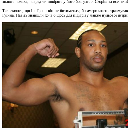
знають поляка, навряд чи повірять у його боягузтво. Скоріш за все, яки
Так сталося, що і з Грано він не битиметься, бо американець травмува
Гуінна. Навіть знайшли хоча б щось для підігріву майже нульової інтри