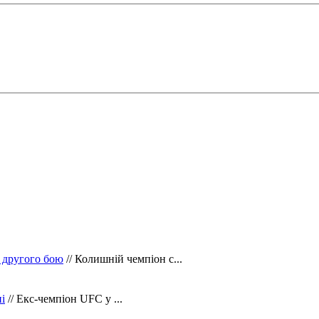
 другого бою
// Колишній чемпіон с...
і
// Екс-чемпіон UFC у ...