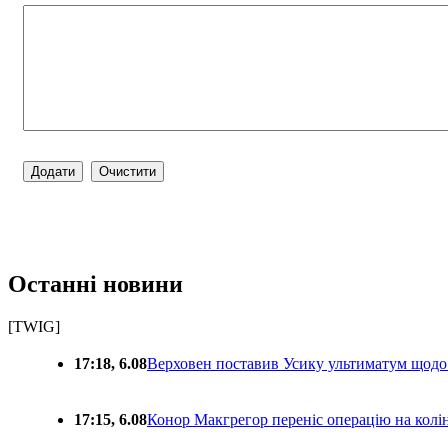
Останні новини
[TWIG]
17:18, 6.08
Верховен поставив Усику ультиматум щодо
17:15, 6.08
Конор Макгрегор переніс операцію на колін