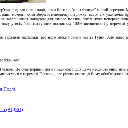
ар'єри подавав певні надії, поки його не "прихлопнув" інший середняк М
є один момент, який зберігає невеличку інтрижку: все ж вік уже почав бр
 не завершилася нокаутом для самого поляка, потім дуже непереконли
, тому у всіх його наступних поєдинках 100% впевненості у перемозі 
к заржавів настільки, що його може побити навіть Гуінн. Але якщо 
важкій вазі.
 Глазков. Це буде перший його поєдинок після дуже неоднозначної нічиє
мніваємося у перемозі Глазкова, але рівень опозиції йому обов'язково по
н Поллі
бою (ВІДЕО)