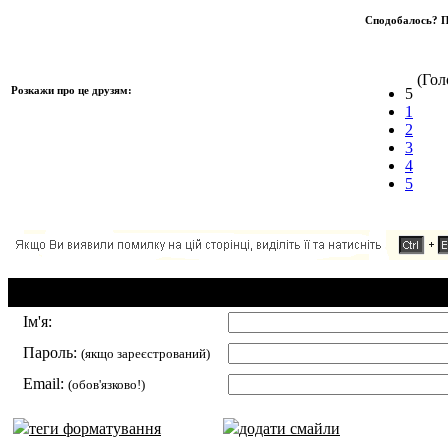
Сподобалось? П
(Голо
Розкажи про це друзям:
5
1
2
3
4
5
Додавання коментаря:
Ім'я:
Пароль:
(якщо зареєстрований)
Email:
(обов'язково!)
теги форматування
додати смайли