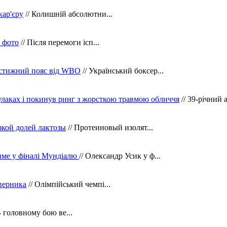
кар'єру
// Колишній абсолютни...
в фото
// Після перемоги ісп...
рестижний пояс від WBO
// Український боксер...
кулаках і покинув ринг з жорсткою травмою обличчя
// 39-річний 
зкой долей лактозы
// Протеиновый изолят...
тиме у фіналі Мундіалю
// Олександр Усик у ф...
уперника
// Олімпійський чемпі...
В головному бою ве...