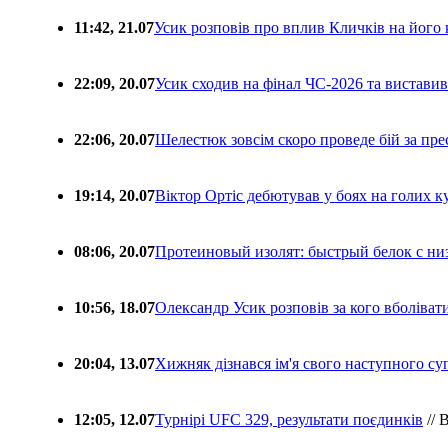
11:42, 21.07
Усик розповів про вплив Кличків на його 
22:09, 20.07
Усик сходив на фінал ЧС-2026 та вистави
22:06, 20.07
Шелестюк зовсім скоро проведе бій за п
19:14, 20.07
Віктор Ортіс дебютував у боях на голих 
08:06, 20.07
Протеиновый изолят: быстрый белок с ни
10:56, 18.07
Олександр Усик розповів за кого вболіва
20:04, 13.07
Хижняк дізнався ім'я свого наступного с
12:05, 12.07
Турнірі UFC 329, результати поєдинків
// 