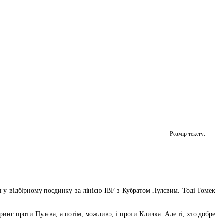
Розмір тексту:
 у відбірному поєдинку за лінією IBF з Кубратом Пулєвим. Тоді Томек
ринг проти Пулєва, а потім, можливо, і проти Кличка. Але ті, хто добре