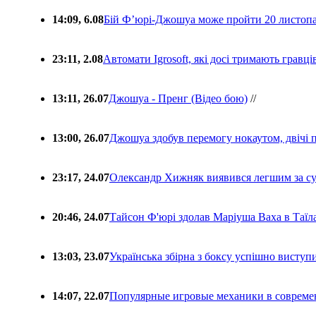
14:09, 6.08
Бій Ф’юрі-Джошуа може пройти 20 листоп
23:11, 2.08
Автомати Igrosoft, які досі тримають гравц
13:11, 26.07
Джошуа - Пренг (Відео бою)
//
13:00, 26.07
Джошуа здобув перемогу нокаутом, двічі 
23:17, 24.07
Олександр Хижняк виявився легшим за с
20:46, 24.07
Тайсон Ф'юрі здолав Маріуша Ваха в Таїл
13:03, 23.07
Українська збірна з боксу успішно виступ
14:07, 22.07
Популярные игровые механики в совреме