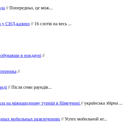
ада
// Попередньо, це мож...
ів у СНД-казино
// 16 слотів на весь ...
побувавши в нокдауні
//
уперника
//
анді
// Після семи раундів...
ила на міжнародному турнірі в Німеччині
// українська збірна ...
нных мобильных развлечениях
// Успех мобильной иг...