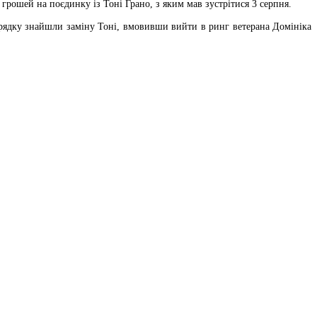
о грошей на поєдинку із Тоні Грано, з яким мав зустрітися 3 серпня.
 порядку знайшли заміну Тоні, вмовивши вийти в ринг ветерана Домініка