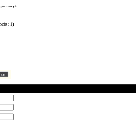
роголосуй:
сів: 1)