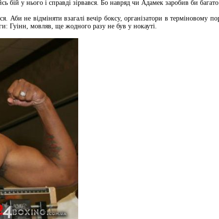
йсь бій у нього і справді зірвався. Бо навряд чи Адамек заробив би багат
вся. Аби не відміняти взагалі вечір боксу, організатори в терміновому
ги: Гуінн, мовляв, ще жодного разу не був у нокауті.