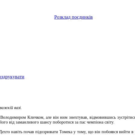
Розклад поєдинків
оздрукувати
важкій вазі.
 Володимиром Кличком, але він ним знехтував, відмовившись зустрітися
ого від заманливого шансу поборотися за пас чемпіона світу.
. Дехто навіть почав підозрювати Томека у тому, що він побоявся вийти в 