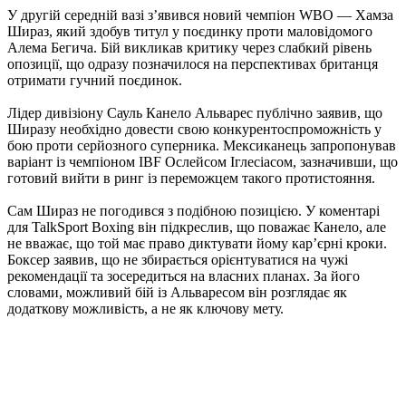
У другій середній вазі з’явився новий чемпіон WBO — Хамза
Шираз, який здобув титул у поєдинку проти маловідомого
Алема Бегича. Бій викликав критику через слабкий рівень
опозиції, що одразу позначилося на перспективах британця
отримати гучний поєдинок.
Лідер дивізіону Сауль Канело Альварес публічно заявив, що
Ширазу необхідно довести свою конкурентоспроможність у
бою проти серйозного суперника. Мексиканець запропонував
варіант із чемпіоном IBF Ослейсом Іглесіасом, зазначивши, що
готовий вийти в ринг із переможцем такого протистояння.
Сам Шираз не погодився з подібною позицією. У коментарі
для TalkSport Boxing він підкреслив, що поважає Канело, але
не вважає, що той має право диктувати йому кар’єрні кроки.
Боксер заявив, що не збирається орієнтуватися на чужі
рекомендації та зосередиться на власних планах. За його
словами, можливий бій із Альваресом він розглядає як
додаткову можливість, а не як ключову мету.