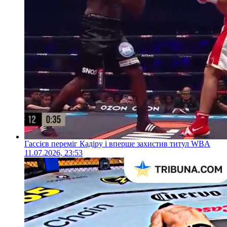
Гассієв переміг Кадіру і вперше захистив титул WBA
11.07.2026, 23:53