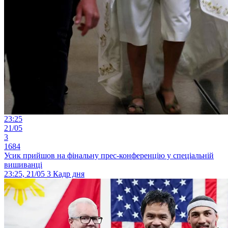
23:25
21/05
3
1684
Усик прийшов на фінальну прес-конференцію у спеціальній
вишиванці
23:25, 21/05
3
Кадр дня