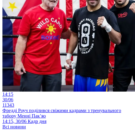
14:15
30/06
11343
Фредді Роуч поділився свіжими кадрами з тренувального
табору Менні Пак’яо
14:15, 30/06
Кадр дня
Всі новини