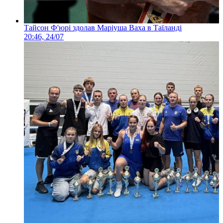
Тайсон Ф'юрі здолав Маріуша Ваха в Таїланді
20:46, 24/07