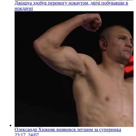
Джошуа здобув перемогу нокаутом, двічі побувавши в
нокдауні
Олександр Хижняк виявився легшим за суперника
23:17, 24/07