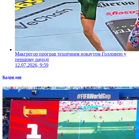
Макгрегор програв технічним нокаутом Голловею у
першому раунді
12.07.2026, 9:59
Кадри дня