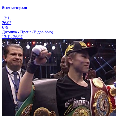
Відео матеріали
13:11
26/07
679
Джошуа - Пренг (Відео бою)
13:11, 26/07