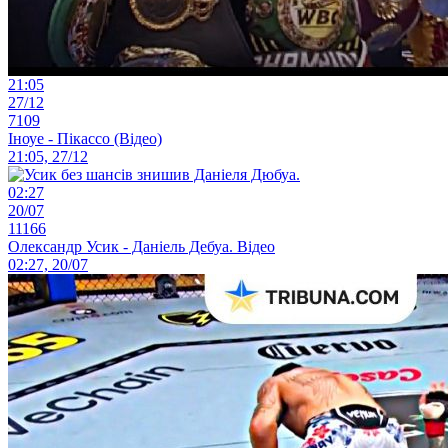
21:05
27/12
7109
Іноуе - Пікассо (Відео)
21:05, 27/12
02:27
20/07
11166
Олександр Усик - Даніель Дебуа. Відео
02:27, 20/07