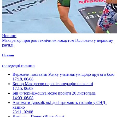
Новини
Макгрегор програв технічним нокаутом Голловею у першому
раунді
Новини
попередні новини
Верховен поставив Усику ультиматум щодо другого бою
17:18, 06/08
Конор Макгрегор переніс операцію на коліні
17:15, 06/08
Бій Ф’юрі-Джошуа може пройти 20 листопада
14:09, 06/08
Автомати Igrosoft, які досі тримають гравців у СНД-
казино
23:11, 02/08
Джошуа - Пренг (Відео бою)