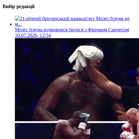
Вибір редакції
Мозес Ітаума відмовився битися з Френком Санчесом
10.07.2026, 12:54