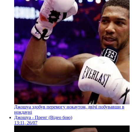
Джошуа здобув перемогу нокаутом, двічі побувавши в
нокдауні
Джошуа - Пренг (Відео бою)
13:11, 26/07