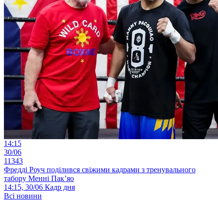
14:15
30/06
11343
Фредді Роуч поділився свіжими кадрами з тренувального
табору Менні Пак’яо
14:15, 30/06
Кадр дня
Всі новини