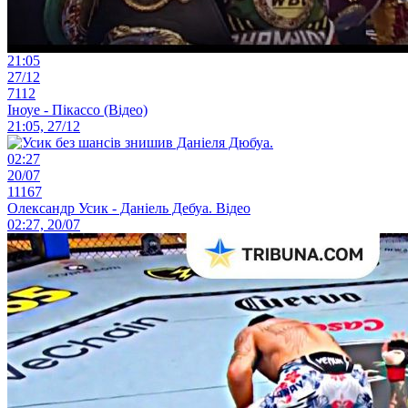
21:05
27/12
7112
Іноуе - Пікассо (Відео)
21:05, 27/12
02:27
20/07
11167
Олександр Усик - Даніель Дебуа. Відео
02:27, 20/07