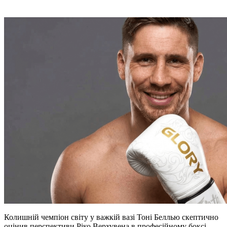
Колишній чемпіон світу у важкій вазі Тоні Беллью скептично
оцінив перспективи Ріко Верхувена в професійному боксі