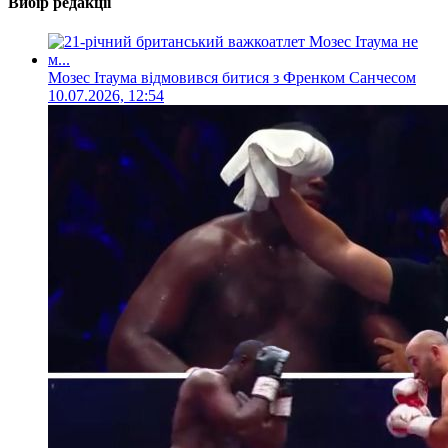
Вибір редакції
Мозес Ітаума відмовився битися з Френком Санчесом
10.07.2026, 12:54