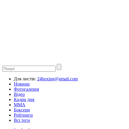
Для листів:
24boxing@gmail.com
Новини
Фотогалерея
Відео
Кадри дня
ММА
Боксери
Рейтинги
Всі теги