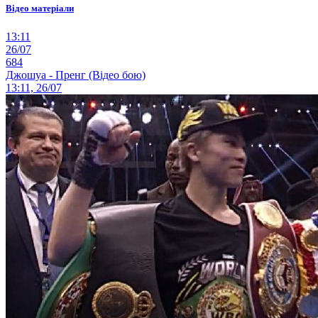
Відео матеріали
13:11
26/07
684
Джошуа - Пренг (Відео бою)
13:11, 26/07