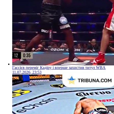
Гассієв переміг Кадіру і вперше захистив титул WBA
11.07.2026, 23:53