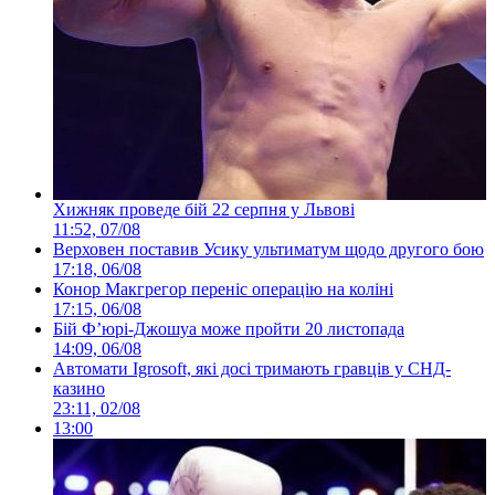
Хижняк проведе бій 22 серпня у Львові
11:52, 07/08
Верховен поставив Усику ультиматум щодо другого бою
17:18, 06/08
Конор Макгрегор переніс операцію на коліні
17:15, 06/08
Бій Ф’юрі-Джошуа може пройти 20 листопада
14:09, 06/08
Автомати Igrosoft, які досі тримають гравців у СНД-
казино
23:11, 02/08
13:00