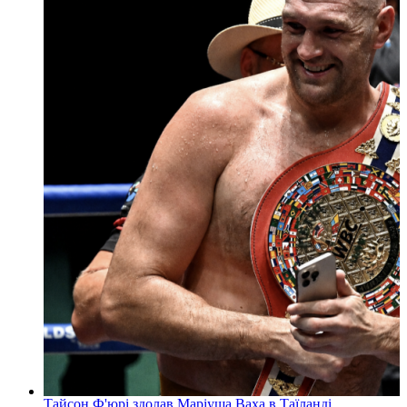
Тайсон Ф'юрі здолав Маріуша Ваха в Таїланді