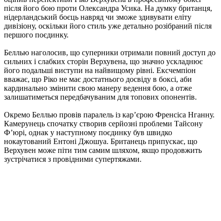
після його бою проти Олександра Усика. На думку британця,
нідерландський боєць навряд чи зможе здивувати еліту
дивізіону, оскільки його стиль уже детально розібраний після
першого поєдинку.
Беллью наголосив, що суперники отримали повний доступ до
сильних і слабких сторін Верхувена, що значно ускладнює
його подальші виступи на найвищому рівні. Ексчемпіон
вважає, що Ріко не має достатнього досвіду в боксі, аби
кардинально змінити свою манеру ведення бою, а отже
залишатиметься передбачуваним для топових опонентів.
Окремо Беллью провів паралель із кар’єрою Френсіса Нганну.
Камерунець спочатку створив серйозні проблеми Тайсону
Ф’юрі, однак у наступному поєдинку був швидко
нокаутований Ентоні Джошуа. Британець припускає, що
Верхувен може піти тим самим шляхом, якщо продовжить
зустрічатися з провідними супертяжами.