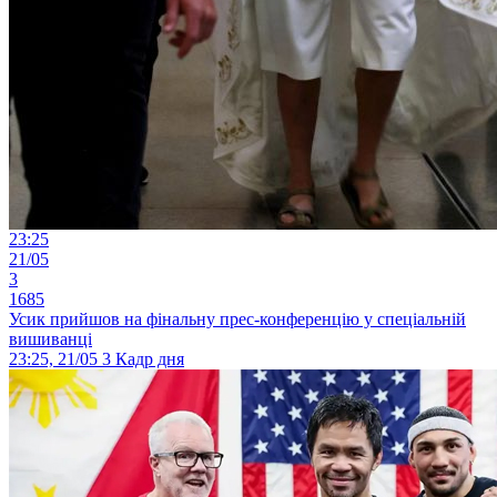
23:25
21/05
3
1685
Усик прийшов на фінальну прес-конференцію у спеціальній
вишиванці
23:25, 21/05
3
Кадр дня