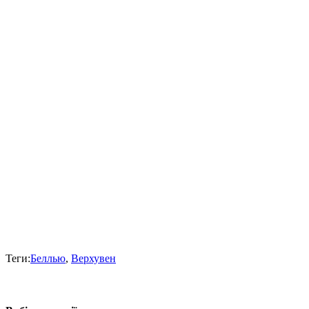
Теги:
Беллью
,
Верхувен