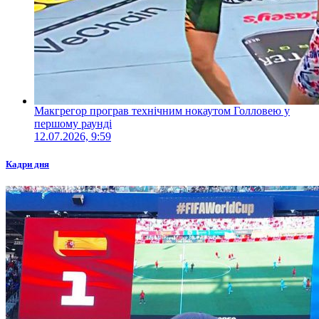
Макгрегор програв технічним нокаутом Голловею у
першому раунді
12.07.2026, 9:59
Кадри дня