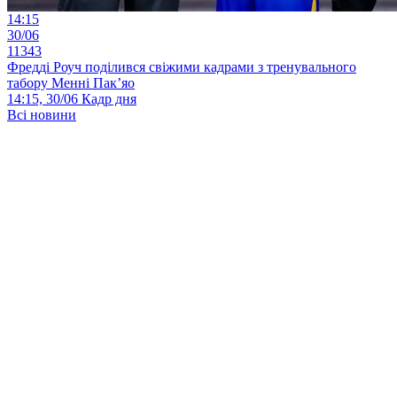
14:15
30/06
11343
Фредді Роуч поділився свіжими кадрами з тренувального
табору Менні Пак’яо
14:15, 30/06
Кадр дня
Всі новини