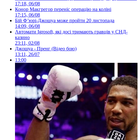
17:18, 06/08
Конор Макгрегор переніс операцію на коліні
17:15, 06/08
Бій Ф’юрі-Джошуа може пройти 20 листопада
14:09, 06/08
Автомати Igrosoft, які досі тримають гравців у СНД-
казино
23:11, 02/08
Джошуа - Пренг (Відео бою)
13:11, 26/07
13:00