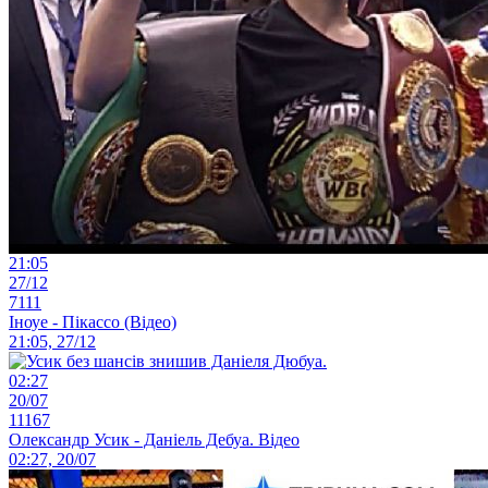
21:05
27/12
7111
Іноуе - Пікассо (Відео)
21:05, 27/12
02:27
20/07
11167
Олександр Усик - Даніель Дебуа. Відео
02:27, 20/07