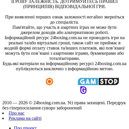
ІГРОВУ ЗАЛЕЖНІСТЬ. ДОТРИМУЙТЕСЬ ПРАВИЛ
(ПРИНЦИПІВ) ВІДПОВІДАЛЬНОЇ ГРИ.
При виявленні перших ознак залежності негайно зверніться
до спеціаліста.
Пам'ятайте, що участь в азартних іграх не може бути
джерелом доходів або альтернативою роботі.
Інформаційний ресурс 24boxing.com.ua не проводить ігри на
реальні та/або віртуальні гроші, також сайт не приймає в
жодній формі оплату ставок та/інших платежів, які пов’язані/
можуть бути пов’язані з азартними іграми, букмекерами або
тоталізаторами.
Будь-які матеріали на інформаційному ресурсі 24boxing.com.ua
публікуються виключно з інформаційною метою.
2010 — 2026 ©
24boxing.com.ua.
Усi права захищенi. Передрук
без гіперпосилання суворо заборонений
Про нас
Реклама на сайті
Про проект