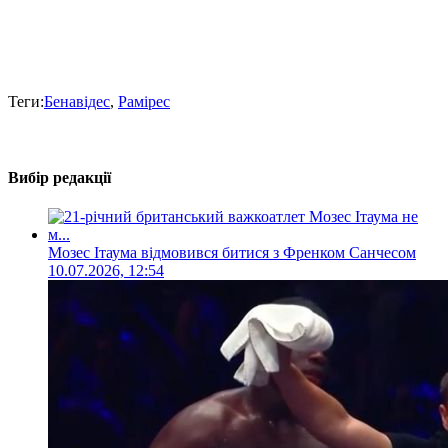
Теги:
Бенавідес
,
Рамірес
Вибір редакції
Мозес Ітаума відмовився битися з Френком Санчесом
10.07.2026, 12:54