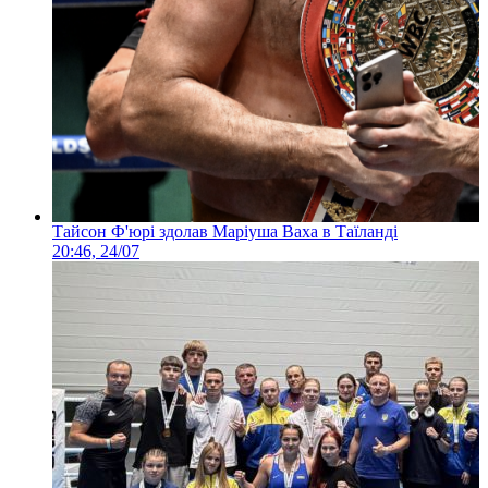
Тайсон Ф'юрі здолав Маріуша Ваха в Таїланді
20:46, 24/07