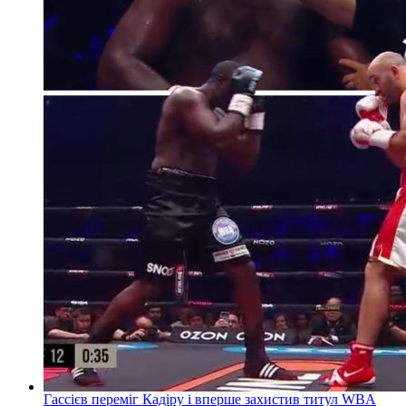
Гассієв переміг Кадіру і вперше захистив титул WBA