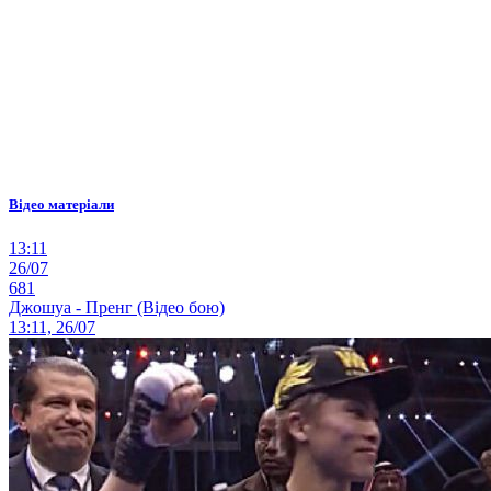
Відео матеріали
13:11
26/07
681
Джошуа - Пренг (Відео бою)
13:11, 26/07