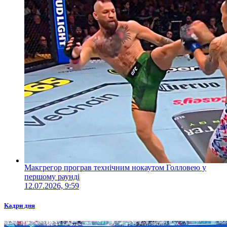
Макгрегор програв технічним нокаутом Голловею у
першому раунді
12.07.2026, 9:59
Кадри дня