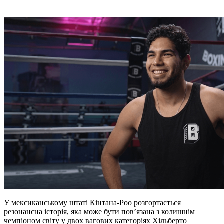
У мексиканському штаті Кінтана-Роо розгортається
резонансна історія, яка може бути пов’язана з колишнім
чемпіоном світу у двох вагових категоріях Хільберто