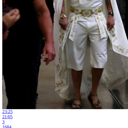
23:25
21/05
3
1684