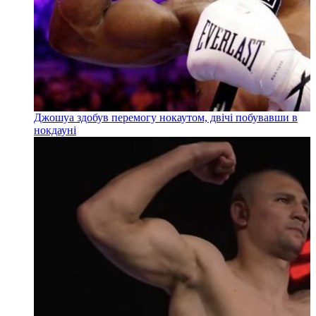
Джошуа здобув перемогу нокаутом, двічі побувавши в
нокдауні