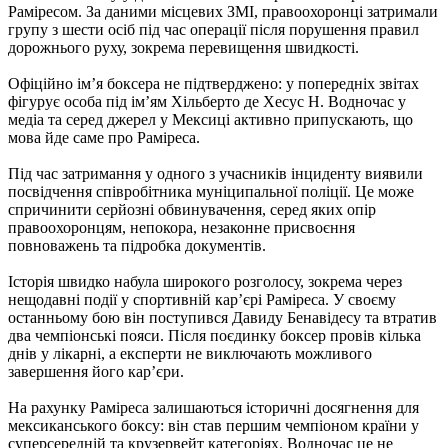
Раміресом. За даними місцевих ЗМІ, правоохоронці затримали
групу з шести осіб під час операції після порушення правил
дорожнього руху, зокрема перевищення швидкості.
Офіційно ім’я боксера не підтверджено: у попередніх звітах
фігурує особа під ім’ям Хільберто де Хесус Н. Водночас у
медіа та серед джерел у Мексиці активно припускають, що
мова йде саме про Раміреса.
Під час затримання у одного з учасників інциденту виявили
посвідчення співробітника муніципальної поліції. Це може
спричинити серйозні обвинувачення, серед яких опір
правоохоронцям, непокора, незаконне присвоєння
повноважень та підробка документів.
Історія швидко набула широкого розголосу, зокрема через
нещодавні події у спортивній кар’єрі Раміреса. У своєму
останньому бою він поступився Давиду Бенавідесу та втратив
два чемпіонські пояси. Після поєдинку боксер провів кілька
днів у лікарні, а експерти не виключають можливого
завершення його кар’єри.
На рахунку Раміреса залишаються історичні досягнення для
мексиканського боксу: він став першим чемпіоном країни у
суперсередній та крузервейт категоріях. Водночас це не