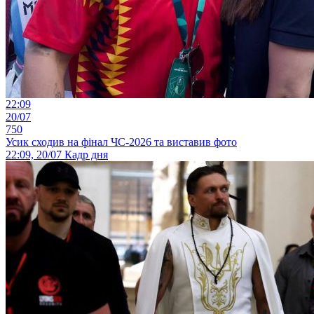
22:09
20/07
750
Усик сходив на фінал ЧС-2026 та виставив фото
22:09, 20/07
Кадр дня