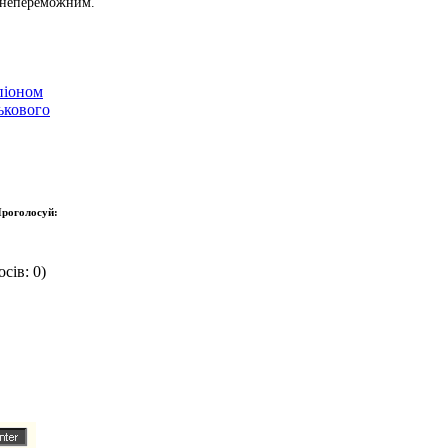
я непереможним.
піоном
ькового
роголосуй:
сів: 0)