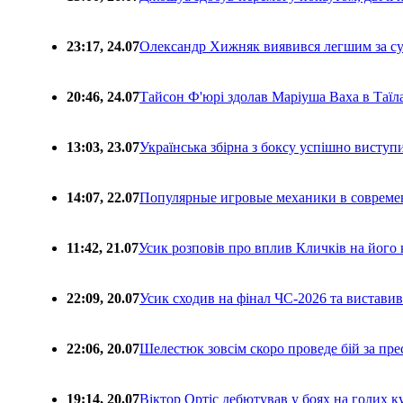
23:17, 24.07
Олександр Хижняк виявився легшим за с
20:46, 24.07
Тайсон Ф'юрі здолав Маріуша Ваха в Таїл
13:03, 23.07
Українська збірна з боксу успішно виступ
14:07, 22.07
Популярные игровые механики в совреме
11:42, 21.07
Усик розповів про вплив Кличків на його 
22:09, 20.07
Усик сходив на фінал ЧС-2026 та вистави
22:06, 20.07
Шелестюк зовсім скоро проведе бій за п
19:14, 20.07
Віктор Ортіс дебютував у боях на голих 