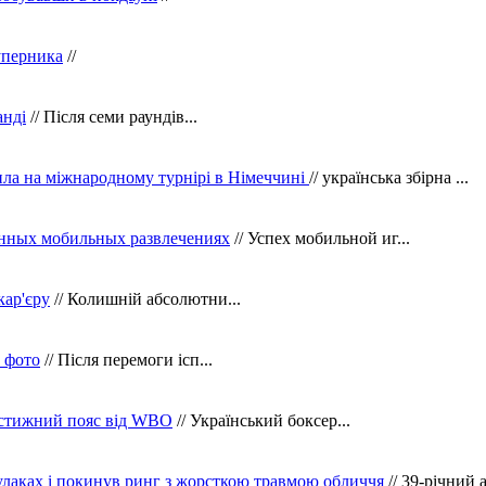
уперника
//
анді
// Після семи раундів...
ила на міжнародному турнірі в Німеччині
// українська збірна ...
нных мобильных развлечениях
// Успех мобильной иг...
кар'єру
// Колишній абсолютни...
в фото
// Після перемоги ісп...
рестижний пояс від WBO
// Український боксер...
кулаках і покинув ринг з жорсткою травмою обличчя
// 39-річний 