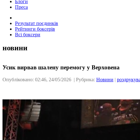
Блоги
Преса
Результат поєдинків
Рейтинги боксерів
Всі боксери
новини
Усик вирвав шалену перемогу у Верховена
Опубліковано: 02:46, 24/05/2026 | Рубрика:
Новини
|
роздрукув