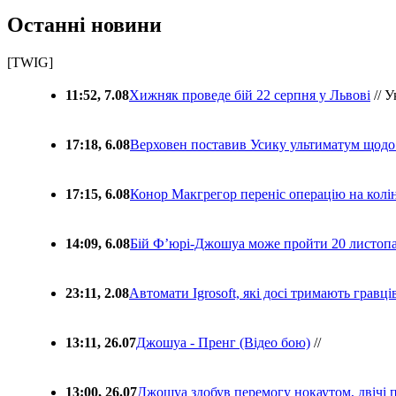
Останні новини
[TWIG]
11:52, 7.08
Хижняк проведе бій 22 серпня у Львові
// У
17:18, 6.08
Верховен поставив Усику ультиматум щодо
17:15, 6.08
Конор Макгрегор переніс операцію на колін
14:09, 6.08
Бій Ф’юрі-Джошуа може пройти 20 листоп
23:11, 2.08
Автомати Igrosoft, які досі тримають гравц
13:11, 26.07
Джошуа - Пренг (Відео бою)
//
13:00, 26.07
Джошуа здобув перемогу нокаутом, двічі 