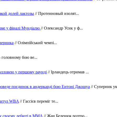
зкой долей лактозы
// Протеиновый изолят...
тиме у фіналі Мундіалю
// Олександр Усик у ф...
уперника
// Олімпійський чемпі...
В головному бою ве...
олловею у першому раунді
// Ірландець отримав ...
оведе поєдинок в андеркарді бою Ентоні Джошуа
// Суперник укр
 титул WBA
// Гассієв переміг те...
 у своєму дебюті в ММА
// Жан Беленюк розтро...