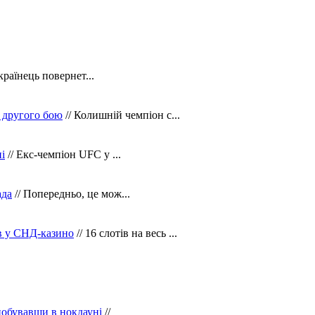
країнець повернет...
 другого бою
// Колишній чемпіон с...
і
// Екс-чемпіон UFC у ...
ада
// Попередньо, це мож...
ів у СНД-казино
// 16 слотів на весь ...
побувавши в нокдауні
//