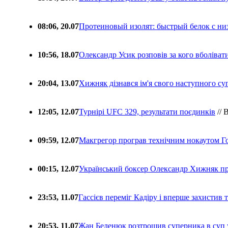
08:06, 20.07
Протеиновый изолят: быстрый белок с ни
10:56, 18.07
Олександр Усик розповів за кого вболіва
20:04, 13.07
Хижняк дізнався ім'я свого наступного с
12:05, 12.07
Турнірі UFC 329, результати поєдинків
// 
09:59, 12.07
Макгрегор програв технічним нокаутом Г
00:15, 12.07
Український боксер Олександр Хижняк пр
23:53, 11.07
Гассієв переміг Кадіру і вперше захистив
20:53, 11.07
Жан Беленюк розтрощив суперника в суп