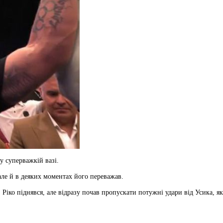
 суперважкій вазі.
але й в деяких моментах його переважав.
Ріко піднявся, але відразу почав пропускати потужні удари від Усика, як