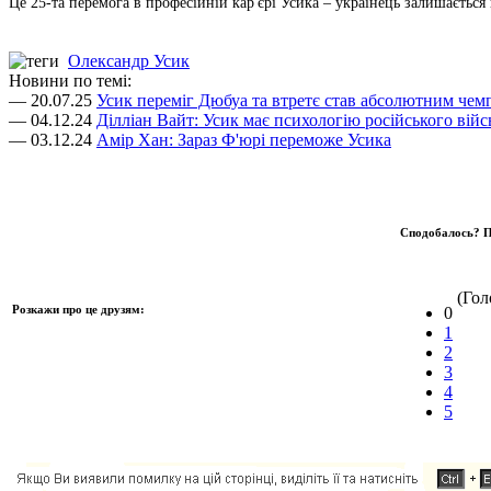
Це 25-та перемога в професійній кар'єрі Усика – українець залишаєтьс
Олександр Усик
Новини по темі:
— 20.07.25
Усик переміг Дюбуа та втретє став абсолютним чем
— 04.12.24
Ділліан Вайт: Усик має психологію російського війс
— 03.12.24
Амір Хан: Зараз Ф'юрі переможе Усика
Сподобалось? П
(Голо
Розкажи про це друзям:
0
1
2
3
4
5