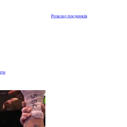
Розклад поєдинків
ати