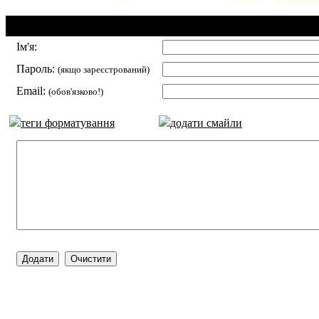
Додавання коментаря:
Ім'я:
Пароль:
(якщо зареєстрований)
Email:
(обов'язково!)
теги форматування
додати смайли