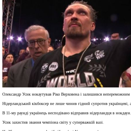
Олександр Усик нокаутував Ріко Верховена і залишився непереможним у
Нідерландський кікбоксер не лише чинив гідний супротив українцеві, 
В 11-му раунді українець несподівано відправив нідерландця в нокдаун. 
Усик захистив звання чемпіона світу у суперважкій вазі.