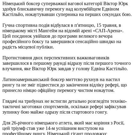
Німецький боксер суперважкої вагової категорії Віктор Юрк
здобув блискавичну перемогу над колумбійцем Едвіном
Кастільйо, нокаутувавши суперника на перших секундах бою.
Гучна спортивна подія відбулася в п'ятницю, 15 травня, в
німецькому місті Мангейм на відомій арені «САП-Арена».
Цей поєдинок увійшов до програми великого вечора
професійного боксу та завершився сенсаційно швидко на
радість місцевої публіки.
Протистояння двох перспективних важковаговиків
завершилося в першому раунді відразу після першого точного
влучання, яке Віктор Юрк завдав у голову Едвіна Кастільйо.
Латиноамериканський боксер миттєво рухнув на настил
рингу та не зміг підвестися до закінчення відліку рефері, що
принесло німцю офіційну перемогу чистим нокаутом.
Глядачі на трибунах не встигли детально розгледіти техніко-
тактичні заготовки спортсменів, оскільки рефері зафіксував
зупинку бою майже одразу після стартового гонгу.
Для 26-річного німецького атлета, який має коріння з Росії,
цей тріумф став уже 14-м успішним виступом на
професійному рингу. Німецький гігант продовжує