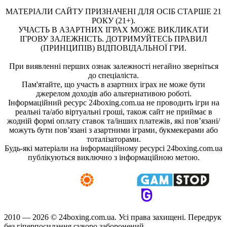
МАТЕРІАЛИ САЙТУ ПРИЗНАЧЕНІ ДЛЯ ОСІБ СТАРШЕ 21
РОКУ (21+).
УЧАСТЬ В АЗАРТНИХ ІГРАХ МОЖЕ ВИКЛИКАТИ
ІГРОВУ ЗАЛЕЖНІСТЬ. ДОТРИМУЙТЕСЬ ПРАВИЛ
(ПРИНЦИПІВ) ВІДПОВІДАЛЬНОЇ ГРИ.
При виявленні перших ознак залежності негайно зверніться
до спеціаліста.
Пам'ятайте, що участь в азартних іграх не може бути
джерелом доходів або альтернативою роботі.
Інформаційний ресурс 24boxing.com.ua не проводить ігри на
реальні та/або віртуальні гроші, також сайт не приймає в
жодній формі оплату ставок та/інших платежів, які пов’язані/
можуть бути пов’язані з азартними іграми, букмекерами або
тоталізаторами.
Будь-які матеріали на інформаційному ресурсі 24boxing.com.ua
публікуються виключно з інформаційною метою.
2010 — 2026 ©
24boxing.com.ua.
Усi права захищенi. Передрук
без гіперпосилання суворо заборонений