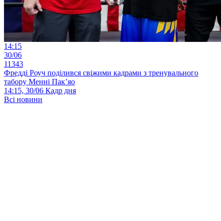
14:15
30/06
11343
Фредді Роуч поділився свіжими кадрами з тренувального
табору Менні Пак’яо
14:15, 30/06
Кадр дня
Всі новини