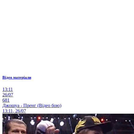
Відео матеріали
13:11
26/07
681
Джошуа - Пренг (Відео бою)
13:11, 26/07