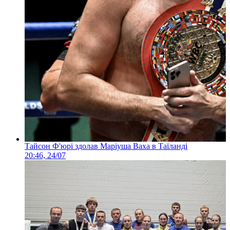
Тайсон Ф'юрі здолав Маріуша Ваха в Таїланді
20:46, 24/07