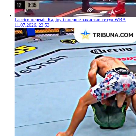
Гассієв переміг Кадіру і вперше захистив титул WBA
11.07.2026, 23:53