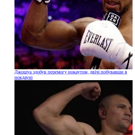
Джошуа здобув перемогу нокаутом, двічі побувавши в
нокдауні