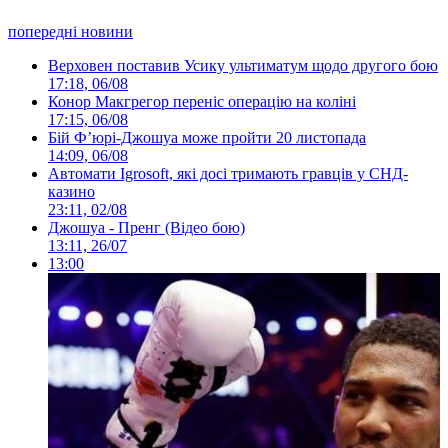
попередні новини
Верховен поставив Усику ультиматум щодо другого бою
17:18, 06/08
Конор Макгрегор переніс операцію на коліні
17:15, 06/08
Бій Ф’юрі-Джошуа може пройти 20 листопада
14:09, 06/08
Автомати Igrosoft, які досі тримають гравців у СНД-
казино
23:11, 02/08
Джошуа - Пренг (Відео бою)
13:11, 26/07
13:00