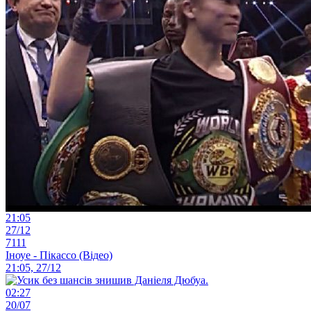
21:05
27/12
7111
Іноуе - Пікассо (Відео)
21:05, 27/12
02:27
20/07