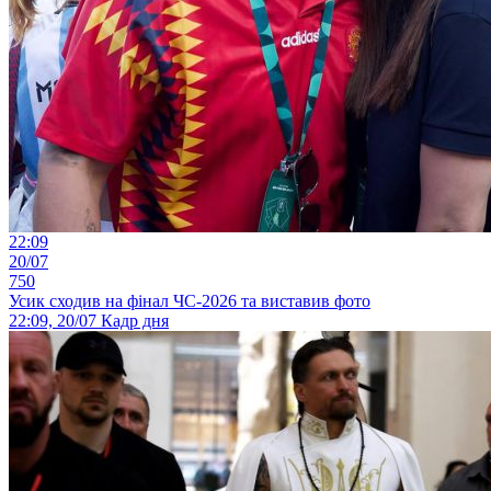
22:09
20/07
750
Усик сходив на фінал ЧС-2026 та виставив фото
22:09, 20/07
Кадр дня