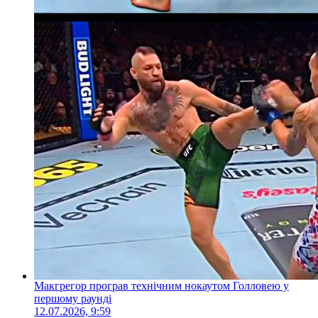
Макгрегор програв технічним нокаутом Голловею у
першому раунді
12.07.2026, 9:59