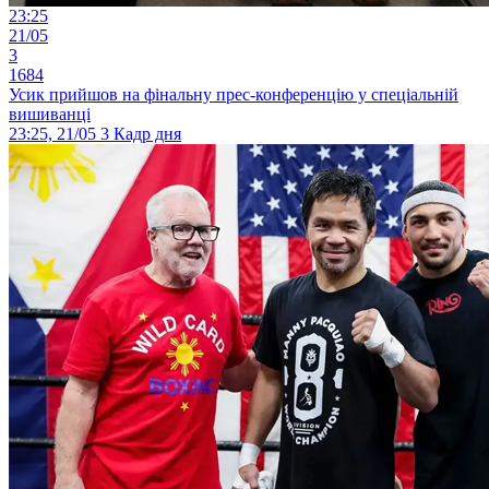
23:25
21/05
3
1684
Усик прийшов на фінальну прес-конференцію у спеціальній
вишиванці
23:25, 21/05
3
Кадр дня