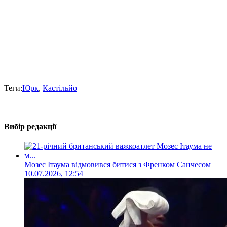
Теги:
Юрк
,
Кастільйо
Вибір редакції
Мозес Ітаума відмовився битися з Френком Санчесом
10.07.2026, 12:54