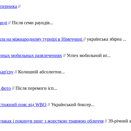
уперника
//
анді
// Після семи раундів...
ила на міжнародному турнірі в Німеччині
// українська збірна ...
нных мобильных развлечениях
// Успех мобильной иг...
кар'єру
// Колишній абсолютни...
в фото
// Після перемоги ісп...
рестижний пояс від WBO
// Український боксер...
кулаках і покинув ринг з жорсткою травмою обличчя
// 39-річний 