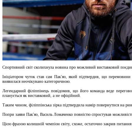
Спортивний світ сколихнула новина про можливий виставковий поєдин
Ініціатором чуток став сам Пак'яо, який підтвердив, що перемовини 
виявилася неочікувано категоричною.​
Легендарний філіппінець повідомив, що його команда веде перегово
планується як виставковий, а не офіційний.​
Таким чином, філіппінська зірка підтвердила намір повернутися на рин
Попри заяви Пак'яо, Василь Ломаченко повністю спростував можливість
Цією фразою колишній чемпіон світу, схоже, остаточно закрив питання