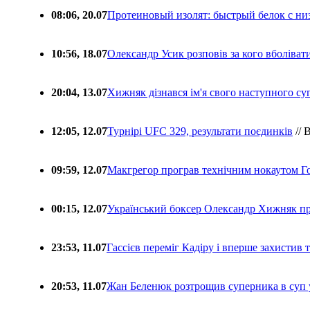
08:06, 20.07
Протеиновый изолят: быстрый белок с ни
10:56, 18.07
Олександр Усик розповів за кого вболіва
20:04, 13.07
Хижняк дізнався ім'я свого наступного с
12:05, 12.07
Турнірі UFC 329, результати поєдинків
// 
09:59, 12.07
Макгрегор програв технічним нокаутом Г
00:15, 12.07
Український боксер Олександр Хижняк пр
23:53, 11.07
Гассієв переміг Кадіру і вперше захистив
20:53, 11.07
Жан Беленюк розтрощив суперника в суп