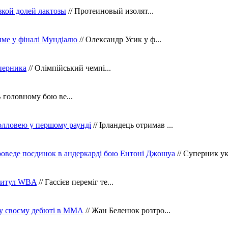
зкой долей лактозы
// Протеиновый изолят...
тиме у фіналі Мундіалю
// Олександр Усик у ф...
уперника
// Олімпійський чемпі...
В головному бою ве...
олловею у першому раунді
// Ірландець отримав ...
оведе поєдинок в андеркарді бою Ентоні Джошуа
// Суперник укр
 титул WBA
// Гассієв переміг те...
 у своєму дебюті в ММА
// Жан Беленюк розтро...