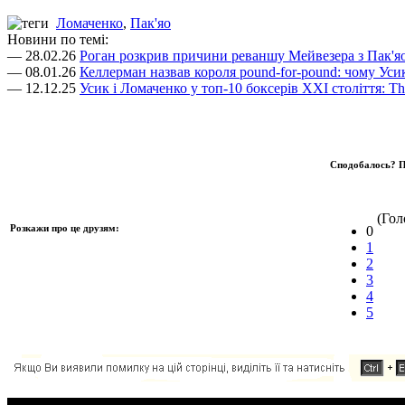
Ломаченко
,
Пак'яо
Новини по темі:
— 28.02.26
Роган розкрив причини реваншу Мейвезера з Пак'яо
— 08.01.26
Келлерман назвав короля pound-for-pound: чому Ус
— 12.12.25
Усик і Ломаченко у топ-10 боксерів XXI століття: 
Сподобалось? П
(Голо
Розкажи про це друзям:
0
1
2
3
4
5