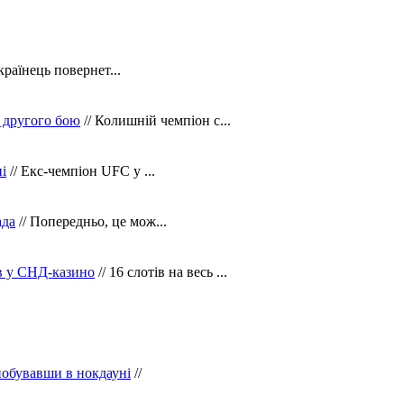
країнець повернет...
 другого бою
// Колишній чемпіон с...
і
// Екс-чемпіон UFC у ...
ада
// Попередньо, це мож...
ів у СНД-казино
// 16 слотів на весь ...
побувавши в нокдауні
//