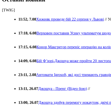
[TWIG]
11:52, 7.08
Хижняк проведе бій 22 серпня у Львові
// У
17:18, 6.08
Верховен поставив Усику ультиматум щодо
17:15, 6.08
Конор Макгрегор переніс операцію на колін
14:09, 6.08
Бій Ф’юрі-Джошуа може пройти 20 листоп
23:11, 2.08
Автомати Igrosoft, які досі тримають гравц
13:11, 26.07
Джошуа - Пренг (Відео бою)
//
13:00, 26.07
Джошуа здобув перемогу нокаутом, двічі 