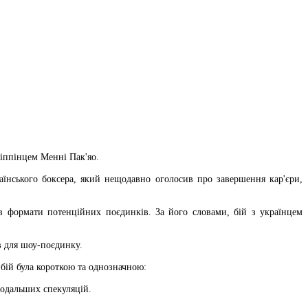
іппінцем Менні Пак'яо.
раїнського боксера, який нещодавно оголосив про завершення кар'єри,
в формати потенційних поєдинків. За його словами, бій з українцем
 для шоу-поєдинку.​
бій була короткою та однозначною:
одальших спекуляцій.​