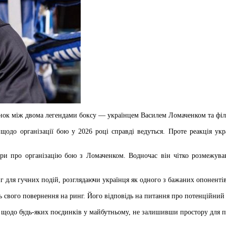
ок між двома легендами боксу — українцем Василем Ломаченком та філ
щодо організації бою у 2026 році справді ведуться. Проте реакція ук
ри про організацію бою з Ломаченком. Водночас він чітко розмежува
г для гучних подій, розглядаючи українця як одного з бажаних опонентів
 свого повернення на ринг. Його відповідь на питання про потенційний 
 щодо будь-яких поєдинків у майбутньому, не залишивши простору для п