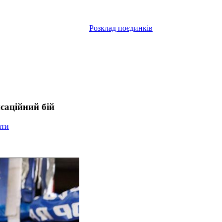
Розклад поєдинків
саційний бій
ати