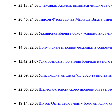
23:17, 24.07
Олександр Хижняк виявився легшим за с
20:46, 24.07
Тайсон Ф'юрі здолав Маріуша Ваха в Таїл
13:03, 23.07
Українська збірна з боксу успішно виступ
14:07, 22.07
Популярные игровые механики в совреме
11:42, 21.07
Усик розповів про вплив Кличків на його 
22:09, 20.07
Усик сходив на фінал ЧС-2026 та вистави
22:06, 20.07
Шелестюк зовсім скоро проведе бій за п
19:14, 20.07
Віктор Ортіс дебютував у боях на голих 