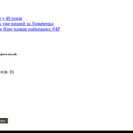
 у 49 років
ик уже вищий за Ломаченка
The Ring назвав найкращих P4P
роголосуй:
сів: 0)