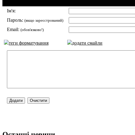
Додавання коментаря:
Ім'я:
Пароль:
(якщо зареєстрований)
Email:
(обов'язково!)
теги форматування
додати смайли
Останні новини