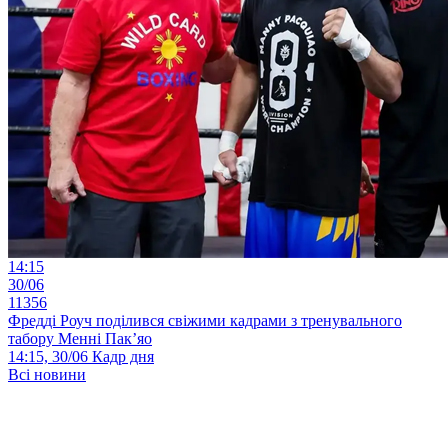
14:15
30/06
11356
Фредді Роуч поділився свіжими кадрами з тренувального
табору Менні Пак’яо
14:15, 30/06
Кадр дня
Всі новини