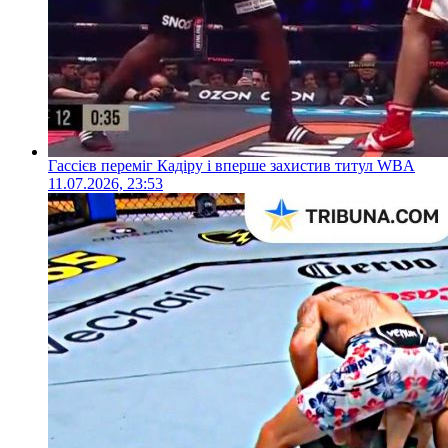
Гассієв переміг Кадіру і вперше захистив титул WBA
11.07.2026, 23:53