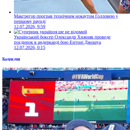
Макгрегор програв технічним нокаутом Голловею у
першому раунді
12.07.2026, 9:59
Український боксер Олександр Хижняк проведе
поєдинок в андеркарді бою Ентоні Джошуа
12.07.2026, 0:15
Кадри дня