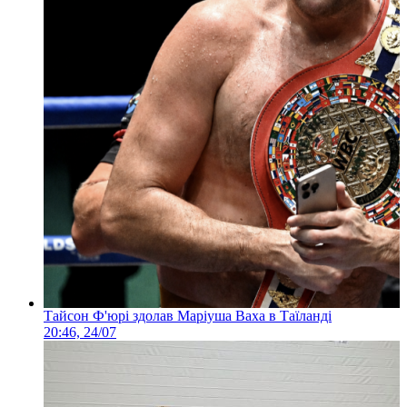
Тайсон Ф'юрі здолав Маріуша Ваха в Таїланді
20:46, 24/07