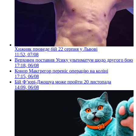
Хижняк проведе бій 22 серпня у Львові
11:52, 07/08
Верховен поставив Усику ультиматум щодо другого бою
17:18, 06/08
Конор Макгрегор переніс операцію на коліні
17:15, 06/08
Бій Ф’юрі-Джошуа може пройти 20 листопада
14:09, 06/08