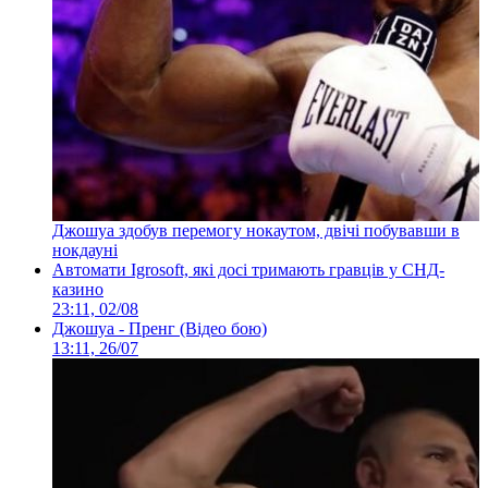
Джошуа здобув перемогу нокаутом, двічі побувавши в
нокдауні
Автомати Igrosoft, які досі тримають гравців у СНД-
казино
23:11, 02/08
Джошуа - Пренг (Відео бою)
13:11, 26/07