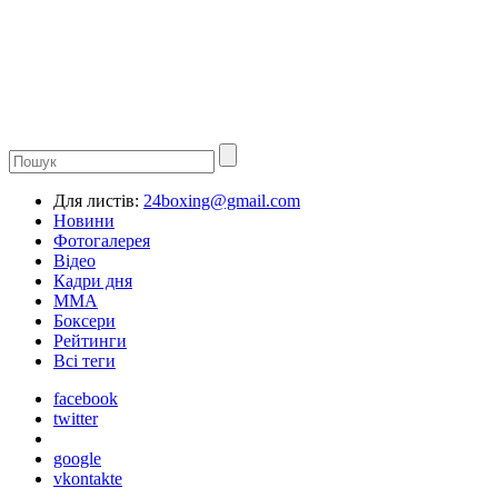
Для листів:
24boxing@gmail.com
Новини
Фотогалерея
Відео
Кадри дня
ММА
Боксери
Рейтинги
Всі теги
facebook
twitter
google
vkontakte