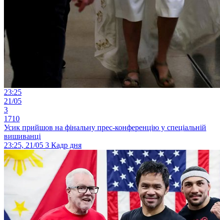
23:25
21/05
3
1710
Усик прийшов на фінальну прес-конференцію у спеціальній
вишиванці
23:25, 21/05
3
Кадр дня