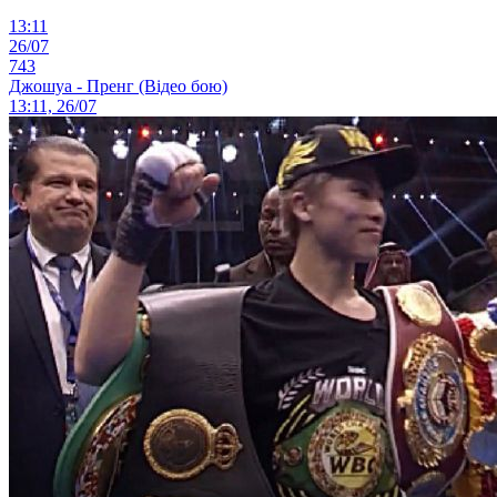
13:11
26/07
743
Джошуа - Пренг (Відео бою)
13:11, 26/07