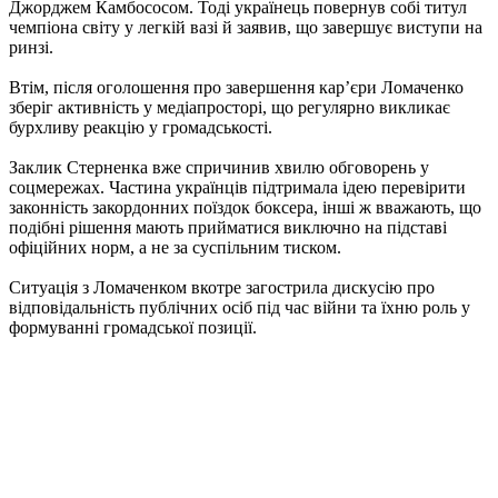
Джорджем Камбососом. Тоді українець повернув собі титул
чемпіона світу у легкій вазі й заявив, що завершує виступи на
ринзі.
Втім, після оголошення про завершення кар’єри Ломаченко
зберіг активність у медіапросторі, що регулярно викликає
бурхливу реакцію у громадськості.
Заклик Стерненка вже спричинив хвилю обговорень у
соцмережах. Частина українців підтримала ідею перевірити
законність закордонних поїздок боксера, інші ж вважають, що
подібні рішення мають прийматися виключно на підставі
офіційних норм, а не за суспільним тиском.
Ситуація з Ломаченком вкотре загострила дискусію про
відповідальність публічних осіб під час війни та їхню роль у
формуванні громадської позиції.