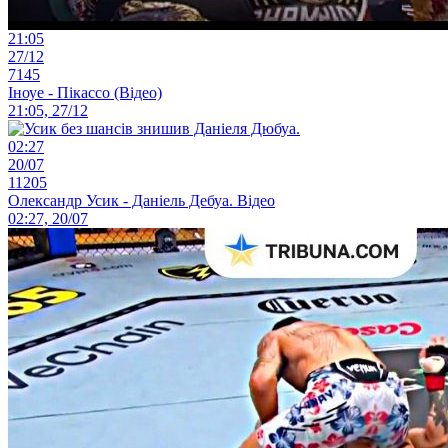
21:05
27/12
7145
Іноуе - Пікассо (Відео)
21:05, 27/12
02:27
20/07
11205
Олександр Усик - Даніель Дебуа. Відео
02:27, 20/07