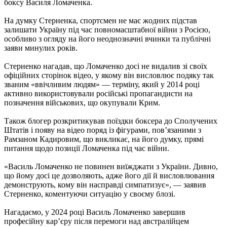
боксу Василя Ломаченка.
На думку Стерненка, спортсмен не має жодних підстав
залишати Україну під час повномасштабної війни з Росією,
особливо з огляду на його неоднозначні вчинки та публічні
заяви минулих років.
Стерненко нагадав, що Ломаченко досі не видалив зі своїх
офіційних сторінок відео, у якому він висловлює подяку так
званим «ввічливим людям» — терміну, який у 2014 році
активно використовували російські пропагандисти на
позначення військових, що окупували Крим.
Також блогер розкритикував поїздки боксера до Сполучених
Штатів і появу на відео поряд із фігурами, пов’язаними з
Рамзаном Кадировим, що викликає, на його думку, прямі
питання щодо позиції Ломаченка під час війни.
«Василь Ломаченко не повинен виїжджати з України. Дивно,
що йому досі це дозволяють, адже його дії й висловлювання
демонструють, кому він насправді симпатизує», — заявив
Стерненко, коментуючи ситуацію у своєму блозі.
Нагадаємо, у 2024 році Василь Ломаченко завершив
професійну кар’єру після перемоги над австралійцем