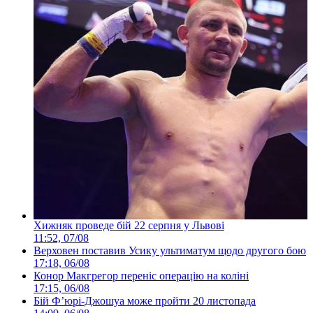
Хижняк проведе бій 22 серпня у Львові
11:52, 07/08
Верховен поставив Усику ультиматум щодо другого бою
17:18, 06/08
Конор Макгрегор переніс операцію на коліні
17:15, 06/08
Бій Ф’юрі-Джошуа може пройти 20 листопада