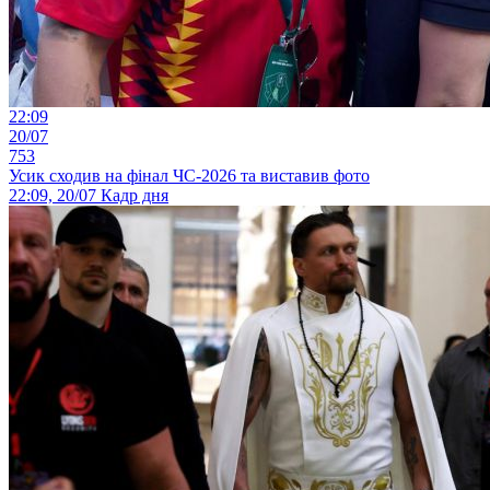
22:09
20/07
753
Усик сходив на фінал ЧС-2026 та виставив фото
22:09, 20/07
Кадр дня