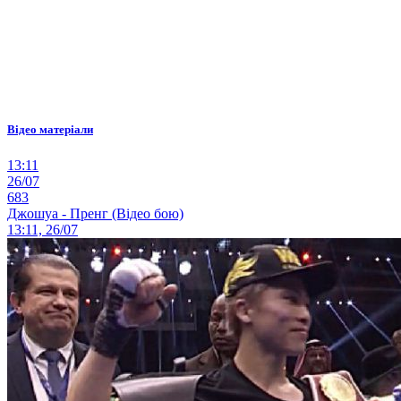
Відео матеріали
13:11
26/07
683
Джошуа - Пренг (Відео бою)
13:11, 26/07