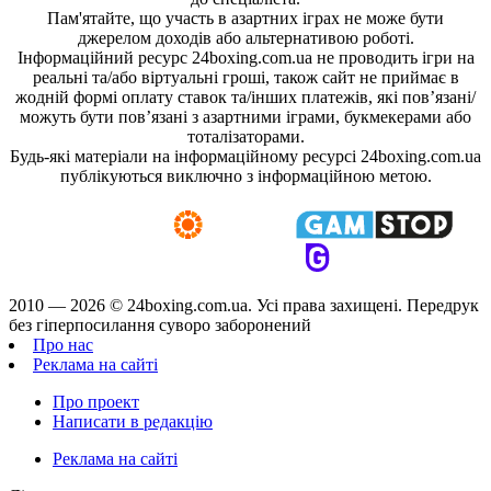
Пам'ятайте, що участь в азартних іграх не може бути
джерелом доходів або альтернативою роботі.
Інформаційний ресурс 24boxing.com.ua не проводить ігри на
реальні та/або віртуальні гроші, також сайт не приймає в
жодній формі оплату ставок та/інших платежів, які пов’язані/
можуть бути пов’язані з азартними іграми, букмекерами або
тоталізаторами.
Будь-які матеріали на інформаційному ресурсі 24boxing.com.ua
публікуються виключно з інформаційною метою.
2010 — 2026 ©
24boxing.com.ua.
Усi права захищенi. Передрук
без гіперпосилання суворо заборонений
Про нас
Реклама на сайті
Про проект
Написати в редакцію
Реклама на сайті