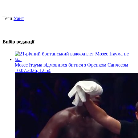
Теги:
Уайт
Вибір редакції
Мозес Ітаума відмовився битися з Френком Санчесом
10.07.2026, 12:54