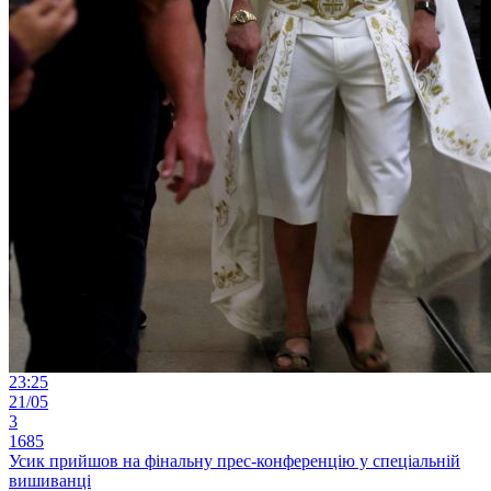
23:25
21/05
3
1685
Усик прийшов на фінальну прес-конференцію у спеціальній
вишиванці