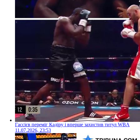
Гассієв переміг Кадіру і вперше захистив титул WBA
11.07.2026, 23:53