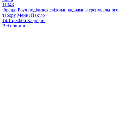
11343
Фредді Роуч поділився свіжими кадрами з тренувального
табору Менні Пак’яо
14:15, 30/06
Кадр дня
Всі новини