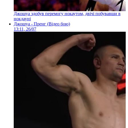
Джошуа здобув перемогу нокаутом, двічі побувавши в
нокдауні
Джошуа - Пренг (Відео бою)
13:11, 26/07