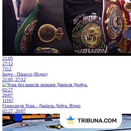
21:05
27/12
7112
Іноуе - Пікассо (Відео)
21:05, 27/12
02:27
20/07
11167
Олександр Усик - Даніель Дебуа. Відео
02:27, 20/07