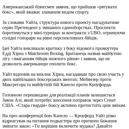
Американський бізнесмен заявив, що прийшов «рятувати
бокс», який вважає зламаним видом спорту.
За словами Уайта, структура нового проекту нагадуватиме
серію Претендент у змішаних єдиноборствах. Проспекти
боротимуться у міні-турнірах за контракти з UBO, отримуючи
солідні гонорари на рівні перспективних бійців.
Ідеї Уайта викликали критику з боку відомого промоутера
Едді Хірна з Matchroom Boxing. Британець назвав майбутню
лігу «змаганням бійців нижчого рівня» і заявив, що не
дозволить американцю очолити бокс.
Уайт відповів на виклик Хірна, нагадавши про свою участь у
двох найбільших боксерських івентах: Мейвезер проти
Макгрегора та майбутній бій Канело проти Кроуфорда.
Головною перешкодою для реалізації планів залишається
Закон Алі, який потребує внесення поправок через Сенат
США. «Стара гвардія» боксу активно протистоїть цим змінам.
На прес-конференції бою Канело — Кроуфорд Уайт різко
відреагував на питання подкастера про причини бажання
змінити закон: «Ти вирішив включити мудака? Давайте