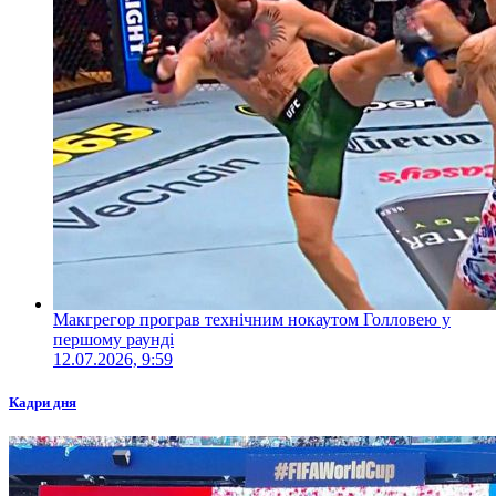
Макгрегор програв технічним нокаутом Голловею у
першому раунді
12.07.2026, 9:59
Кадри дня