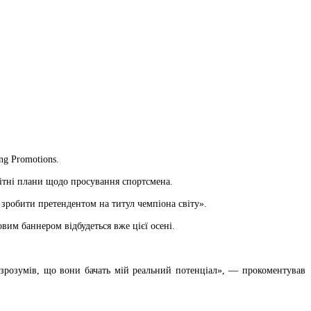
ng Promotions.
бітні плани щодо просування спортсмена.
зробити претендентом на титул чемпіона світу».
овим баннером відбудеться вже цієї осені.
, зрозумів, що вони бачать мій реальний потенціал», — прокоментував