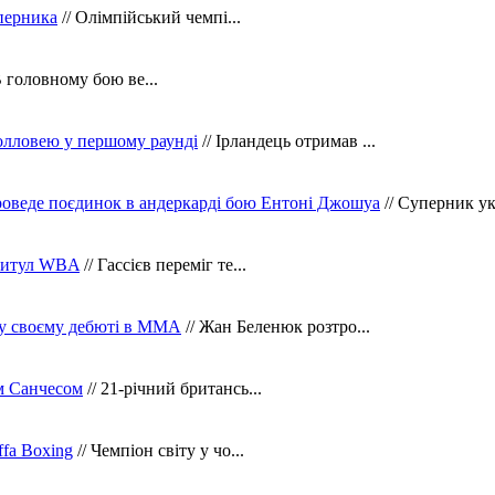
уперника
// Олімпійський чемпі...
В головному бою ве...
олловею у першому раунді
// Ірландець отримав ...
оведе поєдинок в андеркарді бою Ентоні Джошуа
// Суперник укр
 титул WBA
// Гассієв переміг те...
 у своєму дебюті в ММА
// Жан Беленюк розтро...
м Санчесом
// 21-річний британсь...
fa Boxing
// Чемпіон світу у чо...