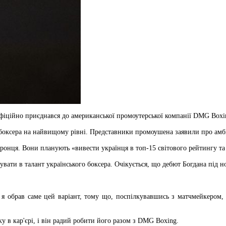
фіційно приєднався до американської промоутерської компанії DMG Boxi
о боксера на найвищому рівні. Представники промоушена заявили про ам
онця. Вони планують «вивести українця в топ-15 світового рейтингу та 
тувати в талант українського боксера. Очікується, що дебют Богдана під н
е я обрав саме цей варіант, тому що, поспілкувавшись з матчмейкером
у в кар'єрі, і він радий робити його разом з DMG Boxing.