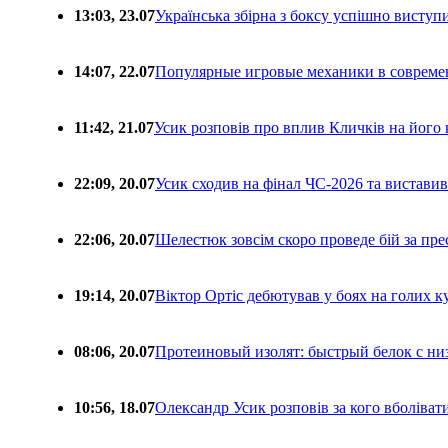
13:03, 23.07
Українська збірна з боксу успішно виступ
14:07, 22.07
Популярные игровые механики в совреме
11:42, 21.07
Усик розповів про вплив Кличків на його 
22:09, 20.07
Усик сходив на фінал ЧС-2026 та вистави
22:06, 20.07
Шелестюк зовсім скоро проведе бій за п
19:14, 20.07
Віктор Ортіс дебютував у боях на голих 
08:06, 20.07
Протеиновый изолят: быстрый белок с ни
10:56, 18.07
Олександр Усик розповів за кого вболіва