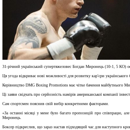
31-річний український супертяжеловес Богдан Миронець (10-1, 5 КО) о
Ця угода відкриває нові можливості для розвитку кар'єри українськог
Керівництво DMG Boxing Promotions має чітке бачення майбутнього Мир
Ці заяви свідчать про серйозність намірів американської компанії інвес
Сам спортсмен пояснив свій вибір конкретними факторами.
«За останні місяці у мене було багато пропозицій про співпрацю, ал
Миронець.
Боксер підкреслив, що зараз настав підходящий час для наступного крок