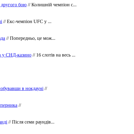
 другого бою
// Колишній чемпіон с...
і
// Екс-чемпіон UFC у ...
ада
// Попередньо, це мож...
ів у СНД-казино
// 16 слотів на весь ...
побувавши в нокдауні
//
уперника
//
анді
// Після семи раундів...