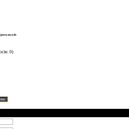
роголосуй:
сів: 0)