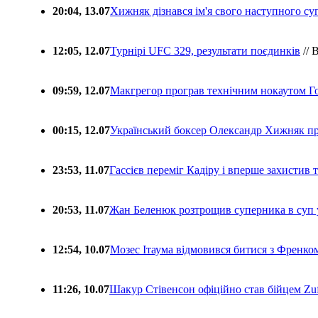
20:04, 13.07
Хижняк дізнався ім'я свого наступного с
12:05, 12.07
Турнірі UFC 329, результати поєдинків
// 
09:59, 12.07
Макгрегор програв технічним нокаутом Г
00:15, 12.07
Український боксер Олександр Хижняк пр
23:53, 11.07
Гассієв переміг Кадіру і вперше захистив
20:53, 11.07
Жан Беленюк розтрощив суперника в суп
12:54, 10.07
Мозес Ітаума відмовився битися з Френко
11:26, 10.07
Шакур Стівенсон офіційно став бійцем Zuf