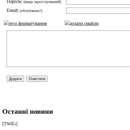
Пароль:
(якщо зареєстрований)
Email:
(обов'язково!)
теги форматування
додати смайли
Останні новини
[TWIG]