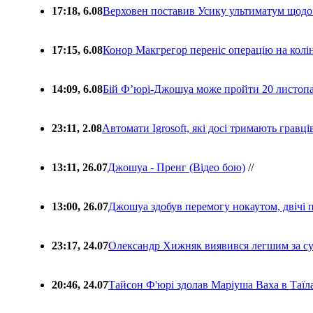
17:18, 6.08
Верховен поставив Усику ультиматум щодо
17:15, 6.08
Конор Макгрегор переніс операцію на колін
14:09, 6.08
Бій Ф’юрі-Джошуа може пройти 20 листоп
23:11, 2.08
Автомати Igrosoft, які досі тримають гравц
13:11, 26.07
Джошуа - Пренг (Відео бою)
//
13:00, 26.07
Джошуа здобув перемогу нокаутом, двічі 
23:17, 24.07
Олександр Хижняк виявився легшим за с
20:46, 24.07
Тайсон Ф'юрі здолав Маріуша Ваха в Таїл