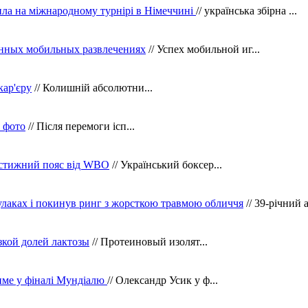
ила на міжнародному турнірі в Німеччині
// українська збірна ...
нных мобильных развлечениях
// Успех мобильной иг...
кар'єру
// Колишній абсолютни...
в фото
// Після перемоги ісп...
рестижний пояс від WBO
// Український боксер...
кулаках і покинув ринг з жорсткою травмою обличчя
// 39-річний 
зкой долей лактозы
// Протеиновый изолят...
тиме у фіналі Мундіалю
// Олександр Усик у ф...