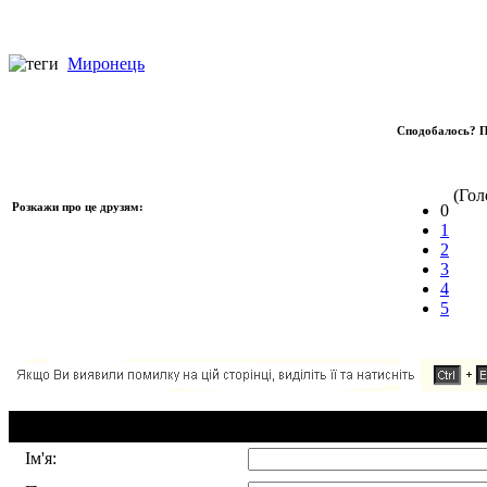
Миронець
Сподобалось? П
(Голо
Розкажи про це друзям:
0
1
2
3
4
5
Додавання коментаря:
Ім'я: