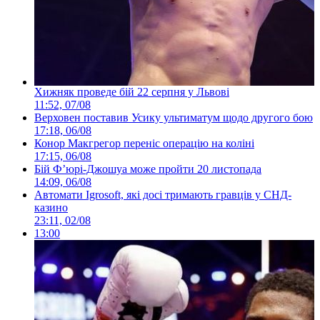
Хижняк проведе бій 22 серпня у Львові
11:52, 07/08
Верховен поставив Усику ультиматум щодо другого бою
17:18, 06/08
Конор Макгрегор переніс операцію на коліні
17:15, 06/08
Бій Ф’юрі-Джошуа може пройти 20 листопада
14:09, 06/08
Автомати Igrosoft, які досі тримають гравців у СНД-
казино
23:11, 02/08
13:00