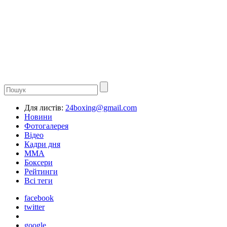
Для листів:
24boxing@gmail.com
Новини
Фотогалерея
Відео
Кадри дня
ММА
Боксери
Рейтинги
Всі теги
facebook
twitter
google