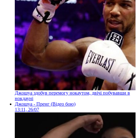
Джошуа здобув перемогу нокаутом, двічі побувавши в
нокдауні
Джошуа - Пренг (Відео бою)
13:11, 26/07