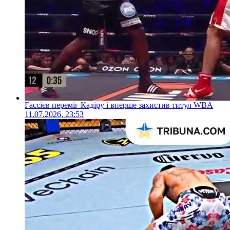
Гассієв переміг Кадіру і вперше захистив титул WBA
11.07.2026, 23:53