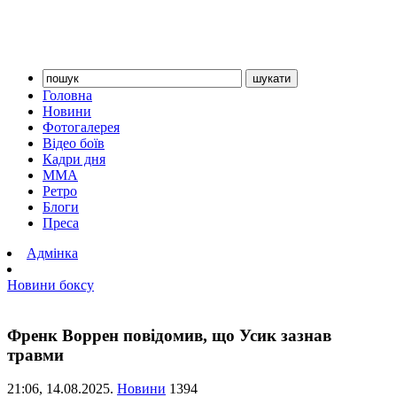
Головна
Новини
Фотогалерея
Відео боїв
Кадри дня
ММА
Ретро
Блоги
Преса
Адмінка
Новини боксу
Френк Воррен повідомив, що Усик зазнав
травми
21:06,
14.08.2025.
Новини
1394