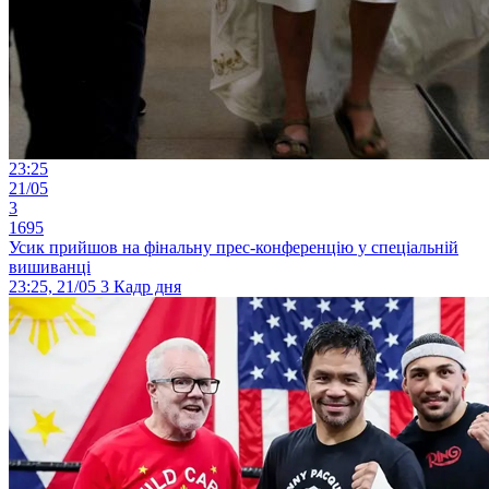
23:25
21/05
3
1695
Усик прийшов на фінальну прес-конференцію у спеціальній
вишиванці
23:25, 21/05
3
Кадр дня