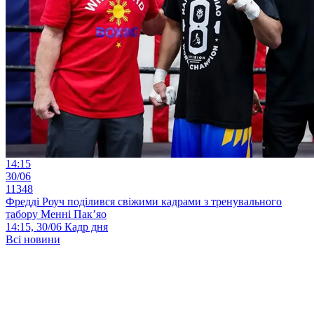
14:15
30/06
11348
Фредді Роуч поділився свіжими кадрами з тренувального
табору Менні Пак’яо
14:15, 30/06
Кадр дня
Всі новини