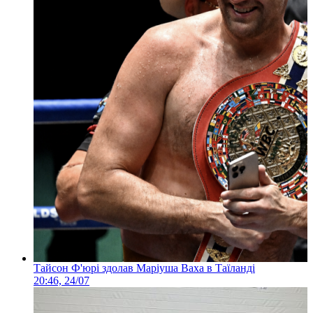
Тайсон Ф'юрі здолав Маріуша Ваха в Таїланді
20:46, 24/07