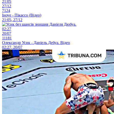
21:05
27/12
7124
Іноуе - Пікассо (Відео)
21:05, 27/12
02:27
20/07
11181
Олександр Усик - Даніель Дебуа. Відео
02:27, 20/07