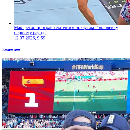
Макгрегор програв технічним нокаутом Голловею у
першому раунді
12.07.2026, 9:59
Кадри дня