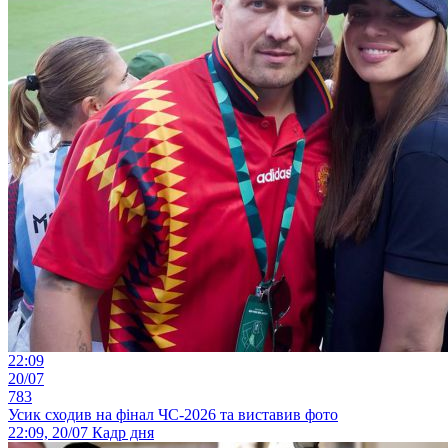
22:09
20/07
783
Усик сходив на фінал ЧС-2026 та виставив фото
22:09, 20/07
Кадр дня