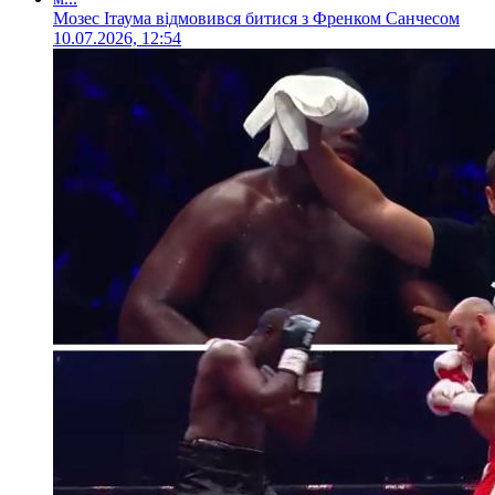
Мозес Ітаума відмовився битися з Френком Санчесом
10.07.2026, 12:54