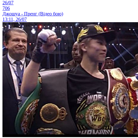
26/07
706
Джошуа - Пренг (Відео бою)
13:11, 26/07