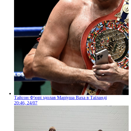
Тайсон Ф'юрі здолав Маріуша Ваха в Таїланді
20:46, 24/07