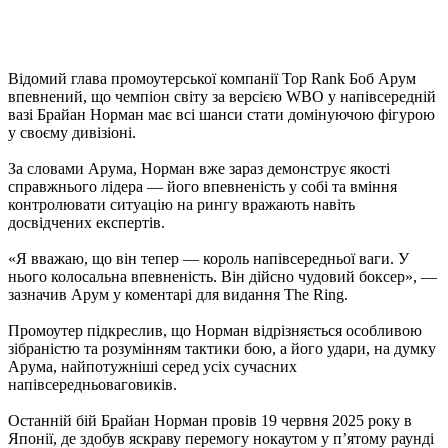
Відомий глава промоутерської компанії Top Rank Боб Арум
впевнений, що чемпіон світу за версією WBO у напівсередній
вазі Брайан Норман має всі шанси стати домінуючою фігурою
у своєму дивізіоні.
За словами Арума, Норман вже зараз демонструє якості
справжнього лідера — його впевненість у собі та вміння
контролювати ситуацію на рингу вражають навіть
досвідчених експертів.
«Я вважаю, що він тепер — король напівсередньої ваги. У
нього колосальна впевненість. Він дійсно чудовий боксер», —
зазначив Арум у коментарі для видання The Ring.
Промоутер підкреслив, що Норман відрізняється особливою
зібраністю та розумінням тактики бою, а його удари, на думку
Арума, найпотужніші серед усіх сучасних
напівсередньоваговиків.
Останній бій Брайан Норман провів 19 червня 2025 року в
Японії, де здобув яскраву перемогу нокаутом у п’ятому раунді