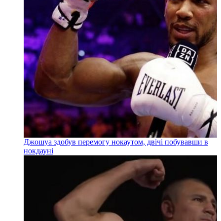
Джошуа здобув перемогу нокаутом, двічі побувавши в
нокдауні