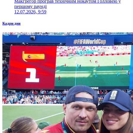
Макгрегор програв технічним нокаутом Голловею у
першому раунді
12.07.2026, 9:59
Кадри дня