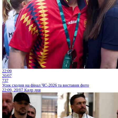
22:09
20/07
737
Усик сходив на фінал ЧС-2026 та виставив фото
22:09, 20/07
Кадр дня