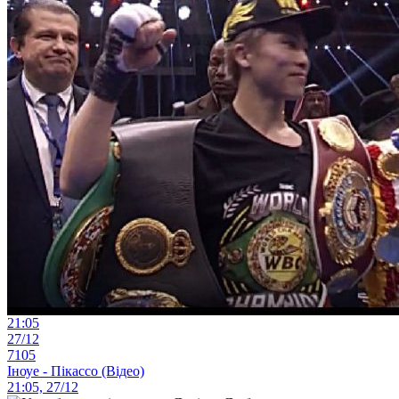
21:05
27/12
7105
Іноуе - Пікассо (Відео)
21:05, 27/12