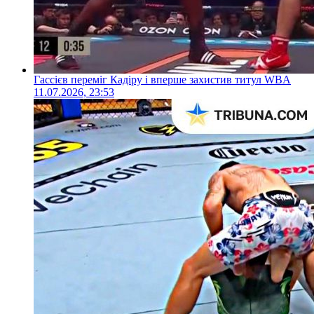
Гассієв переміг Кадіру і вперше захистив титул WBA
11.07.2026, 23:53