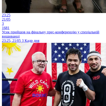
23:25
21/05
3
1681
Усик прийшов на фінальну прес-конференцію у спеціальній
вишиванці
23:25, 21/05
3
Кадр дня