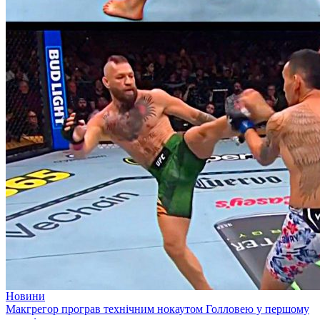
Новини
Макгрегор програв технічним нокаутом Голловею у першому