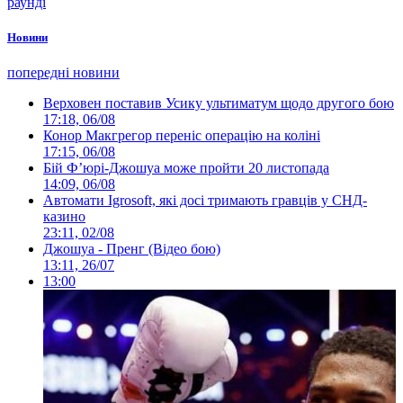
раунді
Новини
попередні новини
Верховен поставив Усику ультиматум щодо другого бою
17:18, 06/08
Конор Макгрегор переніс операцію на коліні
17:15, 06/08
Бій Ф’юрі-Джошуа може пройти 20 листопада
14:09, 06/08
Автомати Igrosoft, які досі тримають гравців у СНД-
казино
23:11, 02/08
Джошуа - Пренг (Відео бою)
13:11, 26/07
13:00