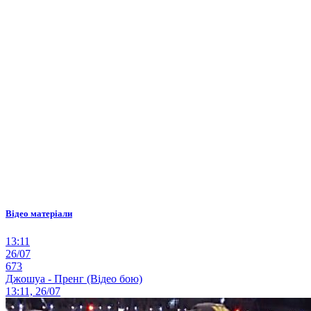
Відео матеріали
13:11
26/07
673
Джошуа - Пренг (Відео бою)
13:11, 26/07