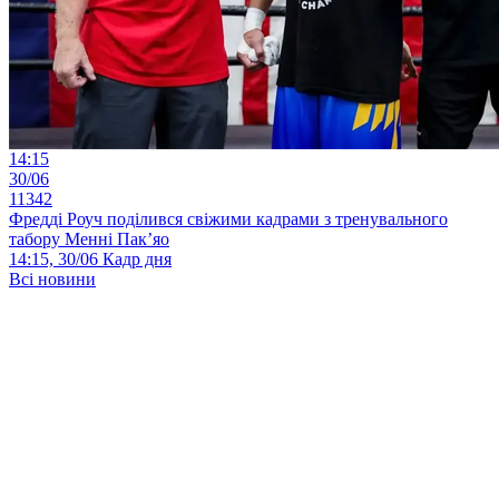
14:15
30/06
11342
Фредді Роуч поділився свіжими кадрами з тренувального
табору Менні Пак’яо
14:15, 30/06
Кадр дня
Всі новини