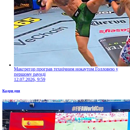
Макгрегор програв технічним нокаутом Голловею у
першому раунді
12.07.2026, 9:59
Кадри дня