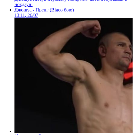
нокдауні
Джошуа - Пренг (Відео бою)
13:11, 26/07