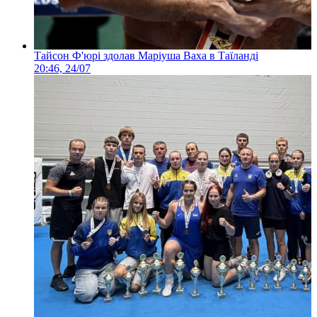
Тайсон Ф'юрі здолав Маріуша Ваха в Таїланді
20:46, 24/07