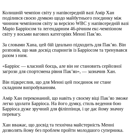
Колишній чемпіон світу у напівсередній вазі Амір Хан
поділився своєю думкою щодо майбутнього поєдинку між
чинним чемпіоном світу за версією WBC у напівсередній вазі
Маріо Барріосом та легендарним 46-річним екс-чемпіоном
світу у восьми вагових категоріях Менні Пак’яо.
За словами Хана, цей бій ідеально підходить для Пак’яо. Він
розповів, що мав досвід спарингів із Барріосом та тренувався
разом з ним.
«Барріос — класний боєць, але він не становить серйозної
загрози для спортсмена рівня Пак’яо», — зазначив Хан.
Він підкреслив, що для Менні цей поєдинок не стане
складним випробуванням.
Амір Хан переконаний, що навіть у своєму віці Пак’яо зможе
легко здолати Барріоса. На його думку, стиль ведення бою
Барріоса дуже зручний для філіппінця, і це дає йому значну
перевагу.
Хан вважає, що досвід та технічна майстерність Менні
дозволять йому без проблем пройти молодшого суперника.