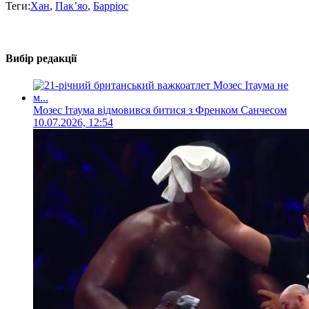
Теги:
Хан
,
Пак’яо
,
Барріос
Вибір редакції
Мозес Ітаума відмовився битися з Френком Санчесом
10.07.2026, 12:54