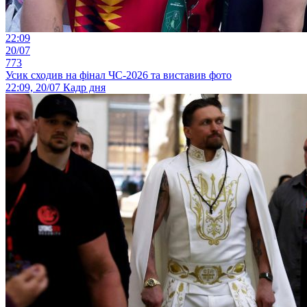
22:09
20/07
773
Усик сходив на фінал ЧС-2026 та виставив фото
22:09, 20/07
Кадр дня