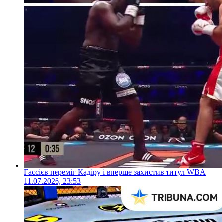
Гассієв переміг Кадіру і вперше захистив титул WBA
11.07.2026, 23:53