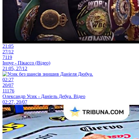
21:05
27/12
7119
Іноуе - Пікассо (Відео)
21:05, 27/12
02:27
20/07
11176
Олександр Усик - Даніель Дебуа. Відео
02:27, 20/07