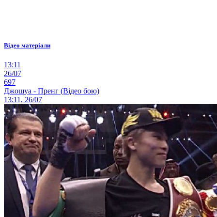
Відео матеріали
13:11
26/07
697
Джошуа - Пренг (Відео бою)
13:11, 26/07