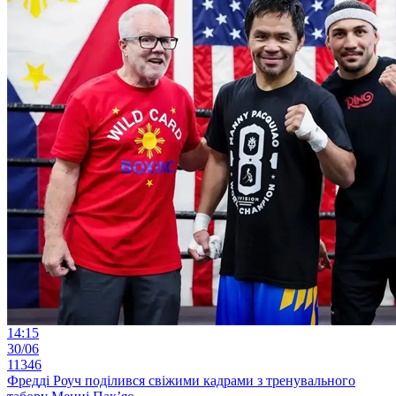
14:15
30/06
11346
Фредді Роуч поділився свіжими кадрами з тренувального