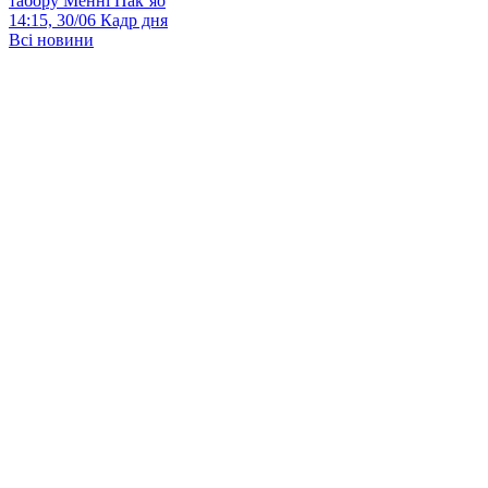
табору Менні Пак’яо
14:15, 30/06
Кадр дня
Всі новини