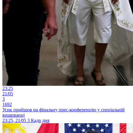
23:25
21/05
3
1692
Усик прийшов на фінальну прес-конференцію у спеціальній
вишиванці
23:25, 21/05
3
Кадр дня