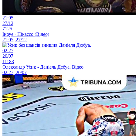
21:05
27/12
7125
Іноуе - Пікассо (Відео)
21:05, 27/12
02:27
20/07
11183
Олександр Усик - Даніель Дебуа. Відео
02:27, 20/07