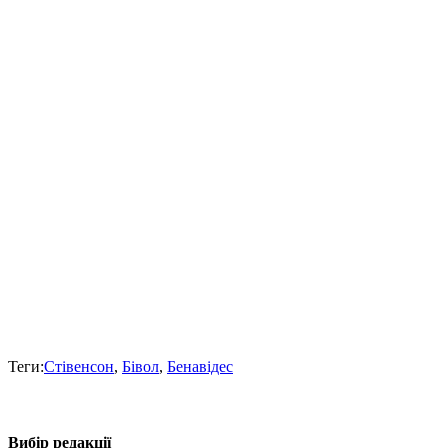
Теги:
Стівенсон
,
Бівол
,
Бенавідес
Вибір редакції