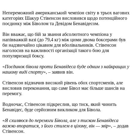
Непереможний американський чемпіон світу в трьох вагових
категоріях Шакур Стівенсон висловився щодо потенційного
поєдинку між Біволом та Девідом Бенавідесом.
Він вважає, що бій за звання абсолютного чемпіона у
напівважкій вазі (до 79,4 кг) між цими двома боксерами був
би надзвичайно цікавим для вболівальників. Стівенсон
наголосив на важливості організації такого бою для
популяризації боксу.
«
Поєдинок бівола проти Бенавідеса буде одним з найкращих у
нашому виді спорту
», – заявив він.
Стівенсон відзначив високий рівень обох спортсменів, але
висловив переконання, що саме Бівол має більше шансів на
перемогу.
Водночас, Стівенсон підкреслив, що тиск, який чинить
Бенавідес, буде серйозним викликом для Бівола.
«
Я схиляюся до перемоги Бівола, але з тиском Бенавідеса
важко впоратися, з його стилем в цілому, він — звір
», – додав
Стівенсон.