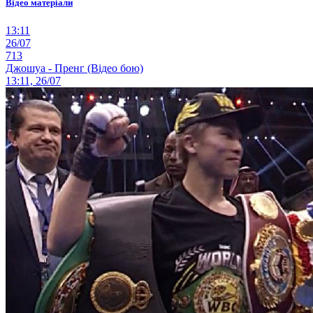
Відео матеріали
13:11
26/07
713
Джошуа - Пренг (Відео бою)
13:11, 26/07