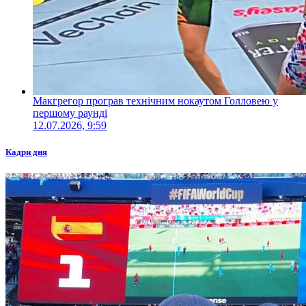
Макгрегор програв технічним нокаутом Голловею у
першому раунді
12.07.2026, 9:59
Кадри дня