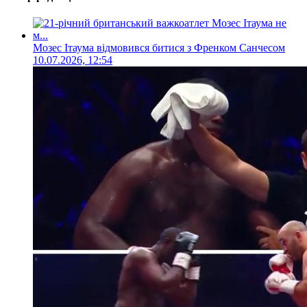
Мозес Ітаума відмовився битися з Френком Санчесом
10.07.2026, 12:54