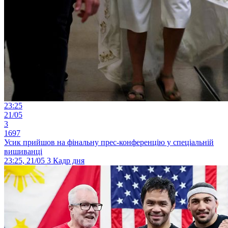
23:25
21/05
3
1697
Усик прийшов на фінальну прес-конференцію у спеціальній
вишиванці
23:25, 21/05
3
Кадр дня