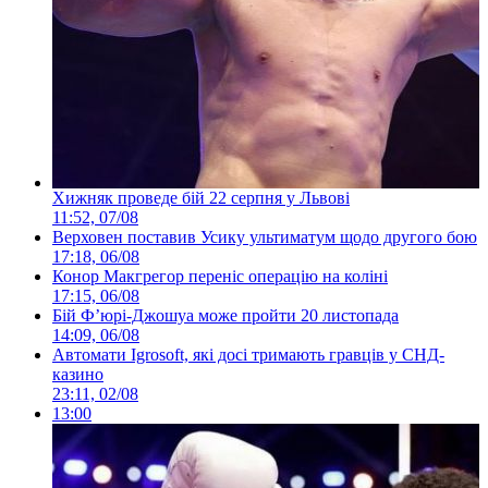
Хижняк проведе бій 22 серпня у Львові
11:52, 07/08
Верховен поставив Усику ультиматум щодо другого бою
17:18, 06/08
Конор Макгрегор переніс операцію на коліні
17:15, 06/08
Бій Ф’юрі-Джошуа може пройти 20 листопада
14:09, 06/08
Автомати Igrosoft, які досі тримають гравців у СНД-
казино
23:11, 02/08
13:00