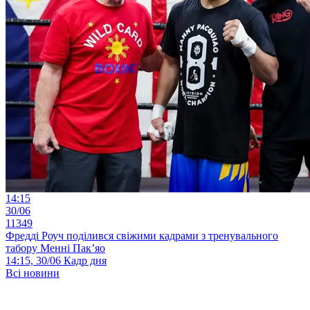
14:15
30/06
11349
Фредді Роуч поділився свіжими кадрами з тренувального
табору Менні Пак’яо
14:15, 30/06
Кадр дня
Всі новини