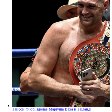
Тайсон Ф'юрі здолав Маріуша Ваха в Таїланді