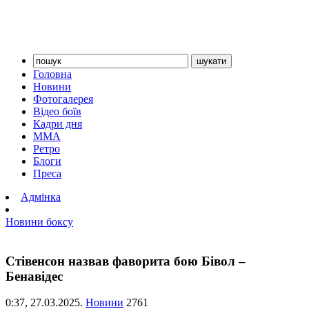
Головна
Новини
Фотогалерея
Відео боїв
Кадри дня
ММА
Ретро
Блоги
Преса
Адмінка
Новини боксу
Стівенсон назвав фаворита бою Бівол –
Бенавідес
0:37,
27.03.2025.
Новини
2761