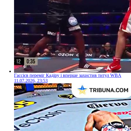
Гассієв переміг Кадіру і вперше захистив титул WBA
11.07.2026, 23:53