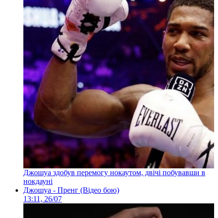
Джошуа здобув перемогу нокаутом, двічі побувавши в
нокдауні
Джошуа - Пренг (Відео бою)
13:11, 26/07