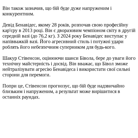
Він також зазначив, що бій буде дуже напруженим і
конкурентним.
Девід Бенавідес, якому 28 років, розпочав свою професійну
кар'єру в 2013 році. Він є дворазовим чемпіоном світу в другій
середній вазі (до 76,2 кг). З 2024 року Бенавідес виступає у
напівважкій вазі. Його агресивний стиль і потужні удари
роблять його небезпечним суперником для будь-кого.
Шакур Стівенсон, оцінюючи шанси Бівола, бере до уваги його
технічну майстерність і досвід. Він вважає, що Бівол зможе
нейтралізувати агресію Бенавідеса і використати свої сильні
сторони для перемоги.
Попри це, Стівенсон прогнозує, що бій буде надзвичайно
близьким і напруженим, а результат може вирішитися в
останніх раундах.