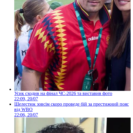
Усик сходив на фінал ЧС-2026 та виставив фото
22:09, 20/07
Шелестюк зовсім скоро проведе бій за престижний пояс
від WBO
22:06, 20/07