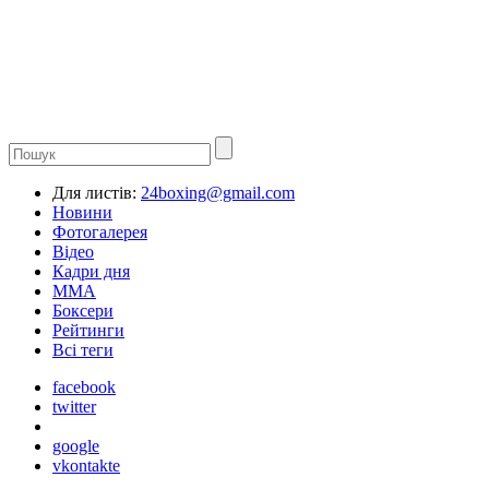
Для листів:
24boxing@gmail.com
Новини
Фотогалерея
Відео
Кадри дня
ММА
Боксери
Рейтинги
Всі теги
facebook
twitter
google
vkontakte