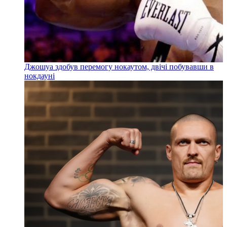
Джошуа здобув перемогу нокаутом, двічі побувавши в
нокдауні