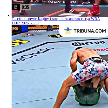
Гассієв переміг Кадіру і вперше захистив титул WBA
11.07.2026, 23:53