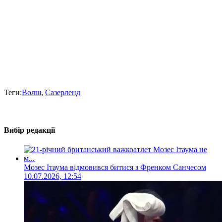
Теги:
Волш
,
Сазерленд
Вибір редакції
Мозес Ітаума відмовився битися з Френком Санчесом
10.07.2026, 12:54