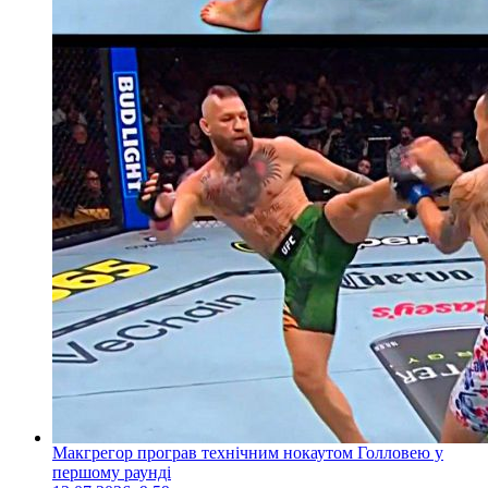
Макгрегор програв технічним нокаутом Голловею у
першому раунді