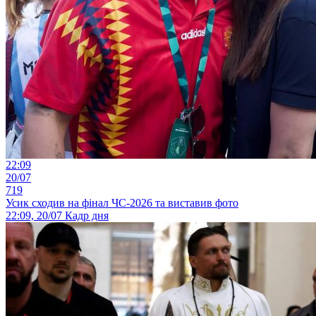
22:09
20/07
719
Усик сходив на фінал ЧС-2026 та виставив фото
22:09, 20/07
Кадр дня