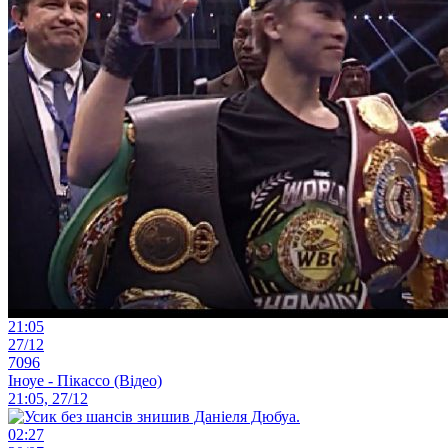
21:05
27/12
7096
Іноуе - Пікассо (Відео)
21:05, 27/12
02:27