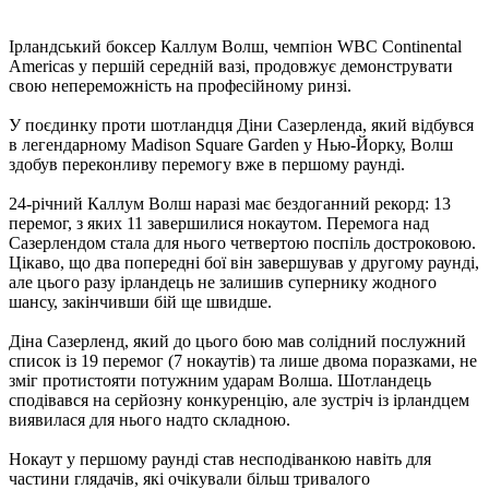
Ірландський боксер Каллум Волш, чемпіон WBC Continental
Americas у першій середній вазі, продовжує демонструвати
свою непереможність на професійному ринзі.
У поєдинку проти шотландця Діни Сазерленда, який відбувся
в легендарному Madison Square Garden у Нью-Йорку, Волш
здобув переконливу перемогу вже в першому раунді.
24-річний Каллум Волш наразі має бездоганний рекорд: 13
перемог, з яких 11 завершилися нокаутом. Перемога над
Сазерлендом стала для нього четвертою поспіль достроковою.
Цікаво, що два попередні бої він завершував у другому раунді,
але цього разу ірландець не залишив супернику жодного
шансу, закінчивши бій ще швидше.
Діна Сазерленд, який до цього бою мав солідний послужний
список із 19 перемог (7 нокаутів) та лише двома поразками, не
зміг протистояти потужним ударам Волша. Шотландець
сподівався на серйозну конкуренцію, але зустріч із ірландцем
виявилася для нього надто складною.
Нокаут у першому раунді став несподіванкою навіть для
частини глядачів, які очікували більш тривалого