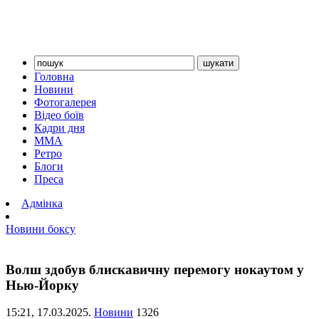
Головна
Новини
Фотогалерея
Відео боїв
Кадри дня
ММА
Ретро
Блоги
Преса
Адмінка
Новини боксу
Волш здобув блискавичну перемогу нокаутом у
Нью-Йорку
15:21,
17.03.2025.
Новини
1326