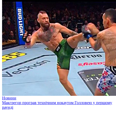
Новини
Макгрегор програв технічним нокаутом Голловею у першому
раунді