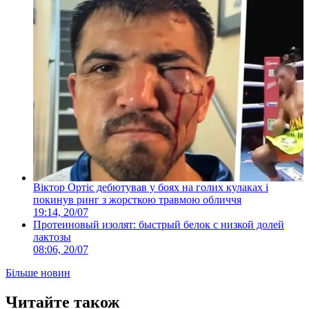
Віктор Ортіс дебютував у боях на голих кулаках і
покинув ринг з жорсткою травмою обличчя
19:14, 20/07
Протеиновый изолят: быстрый белок с низкой долей
лактозы
08:06, 20/07
Більше новин
Читайте також