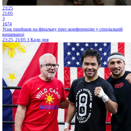
23:25
21/05
3
1674
Усик прийшов на фінальну прес-конференцію у спеціальній
вишиванці
23:25, 21/05
3
Кадр дня