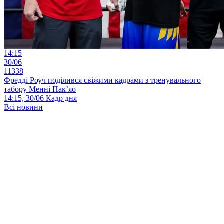
14:15
30/06
11338
Фредді Роуч поділився свіжими кадрами з тренувального
табору Менні Пак’яо
14:15, 30/06
Кадр дня
Всі новини