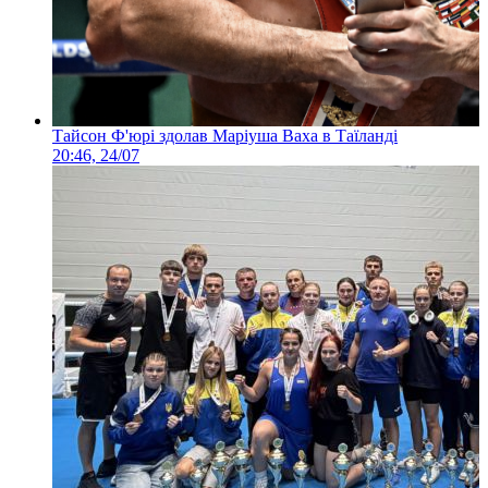
Тайсон Ф'юрі здолав Маріуша Ваха в Таїланді
20:46, 24/07