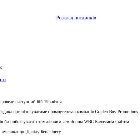
Розклад поєдинків
к
ати
проведе наступний бій 19 квітня.
воздика організовуватиме промоутерська компанія Golden Boy Promotions.
хотів би побоксувати з тимчасовим чемпіоном WBC Каллумом Смітом.
 американцю Давіду Бенавідесу.