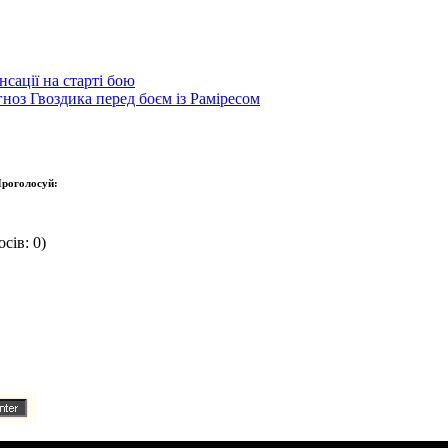
сації на старті бою
гноз Гвоздика перед боєм із Раміресом
роголосуй:
сів: 0)