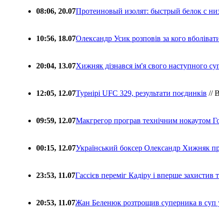
08:06, 20.07
Протеиновый изолят: быстрый белок с ни
10:56, 18.07
Олександр Усик розповів за кого вболіва
20:04, 13.07
Хижняк дізнався ім'я свого наступного с
12:05, 12.07
Турнірі UFC 329, результати поєдинків
// 
09:59, 12.07
Макгрегор програв технічним нокаутом Г
00:15, 12.07
Український боксер Олександр Хижняк пр
23:53, 11.07
Гассієв переміг Кадіру і вперше захистив
20:53, 11.07
Жан Беленюк розтрощив суперника в суп