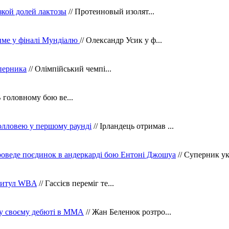
зкой долей лактозы
// Протеиновый изолят...
тиме у фіналі Мундіалю
// Олександр Усик у ф...
уперника
// Олімпійський чемпі...
В головному бою ве...
олловею у першому раунді
// Ірландець отримав ...
оведе поєдинок в андеркарді бою Ентоні Джошуа
// Суперник укр
 титул WBA
// Гассієв переміг те...
 у своєму дебюті в ММА
// Жан Беленюк розтро...