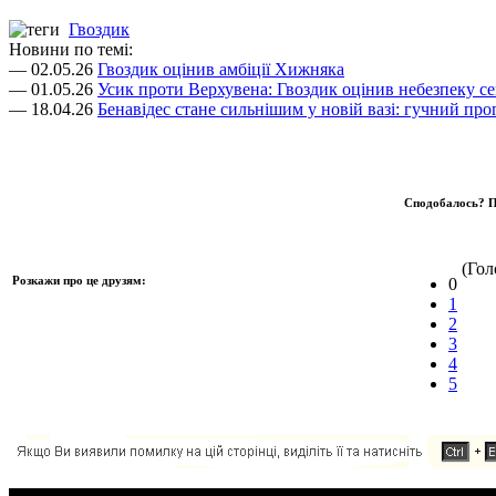
Гвоздик
Новини по темі:
— 02.05.26
Гвоздик оцінив амбіції Хижняка
— 01.05.26
Усик проти Верхувена: Гвоздик оцінив небезпеку сен
— 18.04.26
Бенавідес стане сильнішим у новій вазі: гучний про
Сподобалось? П
(Голо
Розкажи про це друзям:
0
1
2
3
4
5