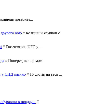
країнець повернет...
 другого бою
// Колишній чемпіон с...
і
// Екс-чемпіон UFC у ...
ада
// Попередньо, це мож...
ів у СНД-казино
// 16 слотів на весь ...
побувавши в нокдауні
//