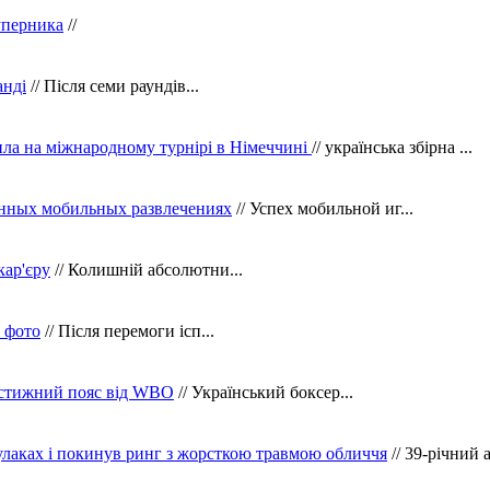
уперника
//
анді
// Після семи раундів...
ила на міжнародному турнірі в Німеччині
// українська збірна ...
нных мобильных развлечениях
// Успех мобильной иг...
кар'єру
// Колишній абсолютни...
в фото
// Після перемоги ісп...
рестижний пояс від WBO
// Український боксер...
кулаках і покинув ринг з жорсткою травмою обличчя
// 39-річний 