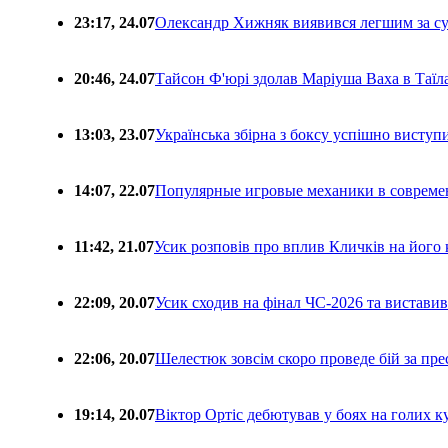
23:17, 24.07
Олександр Хижняк виявився легшим за с
20:46, 24.07
Тайсон Ф'юрі здолав Маріуша Ваха в Таїл
13:03, 23.07
Українська збірна з боксу успішно виступ
14:07, 22.07
Популярные игровые механики в совреме
11:42, 21.07
Усик розповів про вплив Кличків на його 
22:09, 20.07
Усик сходив на фінал ЧС-2026 та вистави
22:06, 20.07
Шелестюк зовсім скоро проведе бій за п
19:14, 20.07
Віктор Ортіс дебютував у боях на голих 