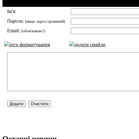
Додавання коментаря:
Ім'я:
Пароль:
(якщо зареєстрований)
Email:
(обов'язково!)
теги форматування
додати смайли
Останні новини