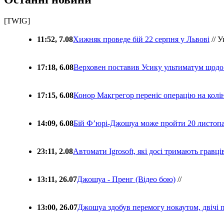
[TWIG]
11:52, 7.08
Хижняк проведе бій 22 серпня у Львові
// У
17:18, 6.08
Верховен поставив Усику ультиматум щодо
17:15, 6.08
Конор Макгрегор переніс операцію на колін
14:09, 6.08
Бій Ф’юрі-Джошуа може пройти 20 листоп
23:11, 2.08
Автомати Igrosoft, які досі тримають гравц
13:11, 26.07
Джошуа - Пренг (Відео бою)
//
13:00, 26.07
Джошуа здобув перемогу нокаутом, двічі 