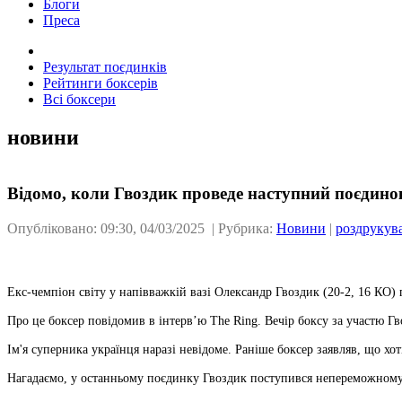
Блоги
Преса
Результат поєдинків
Рейтинги боксерів
Всі боксери
новини
Відомо, коли Гвоздик проведе наступний поєдино
Опубліковано: 09:30, 04/03/2025 | Рубрика:
Новини
|
роздрукув
Екс-чемпіон світу у напівважкій вазі Олександр Гвоздик (20-2, 16 КО) 
Про це боксер повідомив в інтервʼю The Ring. Вечір боксу за участю Г
Ім'я суперника українця наразі невідоме. Раніше боксер заявляв, що 
Нагадаємо, у останньому поєдинку Гвоздик поступився непереможному