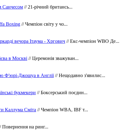
м Санчесом
// 21-річний британсь...
fa Boxing
// Чемпіон світу у чо...
ркарді вечора Ітаума - Хргович
// Екс-чемпіон WBO Де...
сієва в Москві
// Церемонія зважуван...
ю Ф'юрі-Джошуа в Англії
// Нещодавно з'явилис...
їнські букмекери
// Боксерський поєдин...
ти Каллума Сміта
// Чемпіон WBA, IBF т...
/ Повернення на ринг...