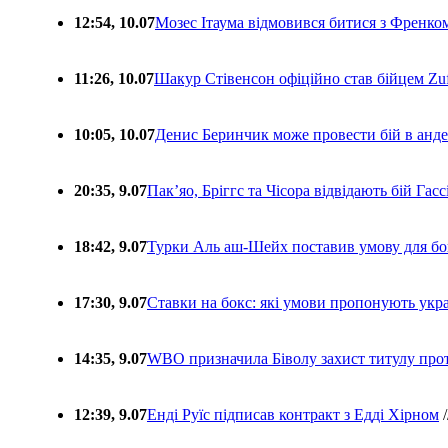
12:54, 10.07
Мозес Ітаума відмовився битися з Френко
11:26, 10.07
Шакур Стівенсон офіційно став бійцем Zuf
10:05, 10.07
Денис Беринчик може провести бій в анде
20:35, 9.07
Пакʼяо, Бріггс та Чісора відвідають бій Гас
18:42, 9.07
Турки Аль аш-Шейх поставив умову для бо
17:30, 9.07
Ставки на бокс: які умови пропонують укра
14:35, 9.07
WBO призначила Біволу захист титулу про
12:39, 9.07
Енді Руїс підписав контракт з Едді Хірном
/