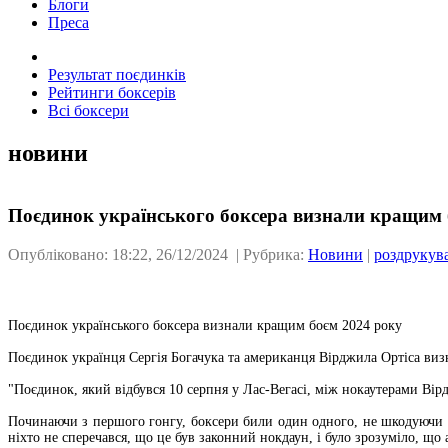
Блоги
Преса
Результат поєдинків
Рейтинги боксерів
Всі боксери
новини
Поєдинок українського боксера визнали кращим 
Опубліковано: 18:22, 26/12/2024 | Рубрика:
Новини
|
роздрукув
Поєдинок українського боксера визнали кращим боєм 2024 року
Поєдинок українця Сергія Богачука та американця Вірджила Ортіса виз
"Поєдинок, який відбувся 10 серпня у Лас-Вегасі, між нокаутерами Вір
Починаючи з першого гонгу, боксери били один одного, не шкодуючи с
ніхто не сперечався, що це був законний нокдаун, і було зрозуміло, що