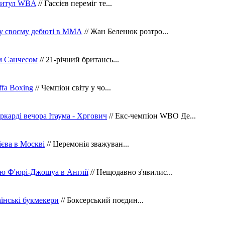
 титул WBA
// Гассієв переміг те...
 у своєму дебюті в ММА
// Жан Беленюк розтро...
м Санчесом
// 21-річний британсь...
fa Boxing
// Чемпіон світу у чо...
ркарді вечора Ітаума - Хргович
// Екс-чемпіон WBO Де...
сієва в Москві
// Церемонія зважуван...
ю Ф'юрі-Джошуа в Англії
// Нещодавно з'явилис...
їнські букмекери
// Боксерський поєдин...