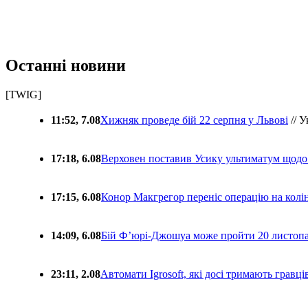
Останні новини
[TWIG]
11:52, 7.08
Хижняк проведе бій 22 серпня у Львові
// У
17:18, 6.08
Верховен поставив Усику ультиматум щодо
17:15, 6.08
Конор Макгрегор переніс операцію на колін
14:09, 6.08
Бій Ф’юрі-Джошуа може пройти 20 листоп
23:11, 2.08
Автомати Igrosoft, які досі тримають гравц