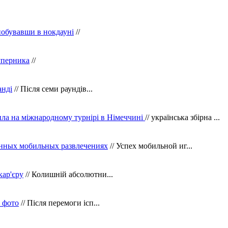
побувавши в нокдауні
//
уперника
//
анді
// Після семи раундів...
ила на міжнародному турнірі в Німеччині
// українська збірна ...
нных мобильных развлечениях
// Успех мобильной иг...
кар'єру
// Колишній абсолютни...
в фото
// Після перемоги ісп...