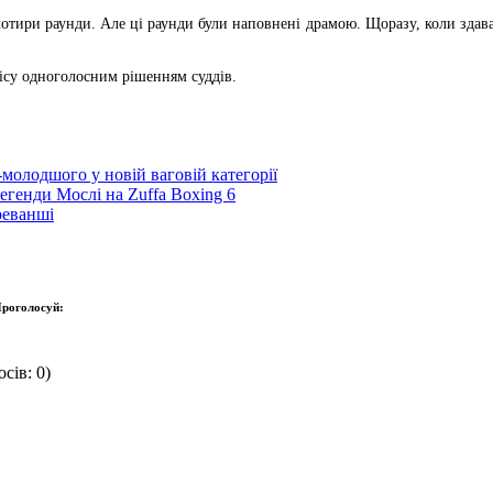
отири раунди. Але ці раунди були наповнені драмою. Щоразу, коли здава
ісу одноголосним рішенням суддів.
молодшого у новій ваговій категорії
егенди Мослі на Zuffa Boxing 6
реванші
роголосуй:
сів: 0)