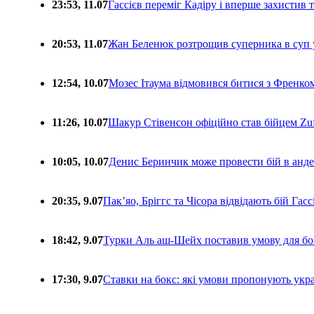
23:53, 11.07
Гассієв переміг Кадіру і вперше захистив
20:53, 11.07
Жан Беленюк розтрощив суперника в суп
12:54, 10.07
Мозес Ітаума відмовився битися з Френко
11:26, 10.07
Шакур Стівенсон офіційно став бійцем Zuf
10:05, 10.07
Денис Беринчик може провести бій в анде
20:35, 9.07
Пакʼяо, Бріггс та Чісора відвідають бій Гас
18:42, 9.07
Турки Аль аш-Шейх поставив умову для бо
17:30, 9.07
Ставки на бокс: які умови пропонують укра