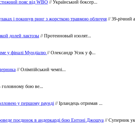
рестижний пояс від WBO
// Український боксер...
кулаках і покинув ринг з жорсткою травмою обличчя
// 39-річний 
зкой долей лактозы
// Протеиновый изолят...
тиме у фіналі Мундіалю
// Олександр Усик у ф...
уперника
// Олімпійський чемпі...
В головному бою ве...
олловею у першому раунді
// Ірландець отримав ...
оведе поєдинок в андеркарді бою Ентоні Джошуа
// Суперник укр