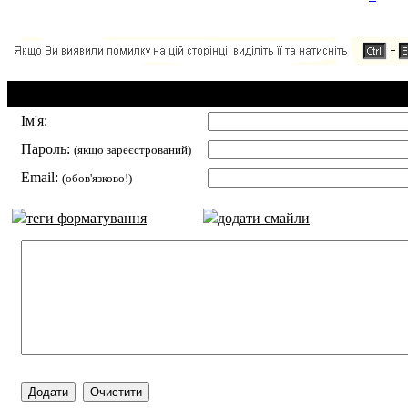
Додавання коментаря:
Ім'я:
Пароль:
(якщо зареєстрований)
Email:
(обов'язково!)
теги форматування
додати смайли