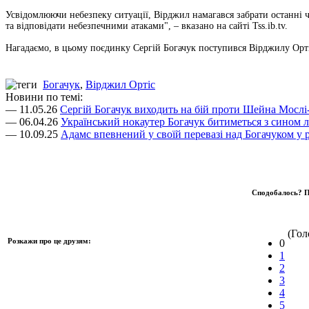
Усвідомлюючи небезпеку ситуації, Вірджил намагався забрати останні ч
та відповідати небезпечними атаками", – вказано на сайті Tss.ib.tv.
Нагадаємо, в цьому поєдинку Сергій Богачук поступився Вірджилу Орт
Богачук
,
Вірджил Ортіс
Новини по темі:
— 11.05.26
Сергій Богачук виходить на бій проти Шейна Мослі-
— 06.04.26
Український нокаутер Богачук битиметься з сином л
— 10.09.25
Адамс впевнений у своїй перевазі над Богачуком у 
Сподобалось? П
(Голо
Розкажи про це друзям:
0
1
2
3
4
5