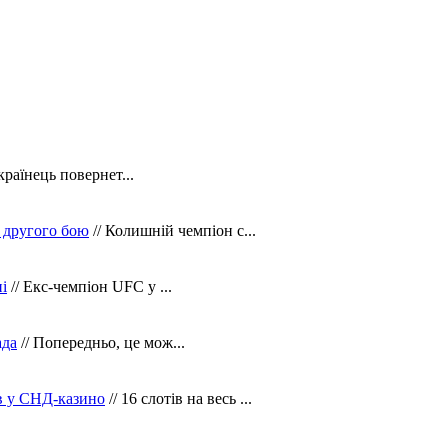
країнець повернет...
 другого бою
// Колишній чемпіон с...
і
// Екс-чемпіон UFC у ...
ада
// Попередньо, це мож...
ів у СНД-казино
// 16 слотів на весь ...