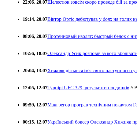
22:06, 20.07
Шелестюк зовсім скоро проведе бій за п
19:14, 20.07
Віктор Ортіс дебютував у боях на голих 
08:06, 20.07
Протеиновый изолят: быстрый белок с ни
10:56, 18.07
Олександр Усик розповів за кого вболіва
20:04, 13.07
Хижняк дізнався ім'я свого наступного с
12:05, 12.07
Турнірі UFC 329, результати поєдинків
// 
09:59, 12.07
Макгрегор програв технічним нокаутом Г
00:15, 12.07
Український боксер Олександр Хижняк пр