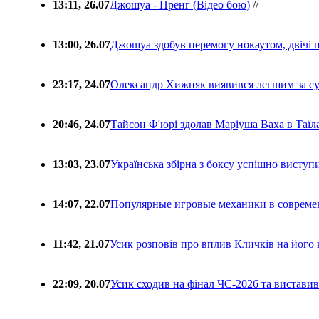
13:11, 26.07
Джошуа - Пренг (Відео бою)
//
13:00, 26.07
Джошуа здобув перемогу нокаутом, двічі 
23:17, 24.07
Олександр Хижняк виявився легшим за с
20:46, 24.07
Тайсон Ф'юрі здолав Маріуша Ваха в Таїл
13:03, 23.07
Українська збірна з боксу успішно виступ
14:07, 22.07
Популярные игровые механики в совреме
11:42, 21.07
Усик розповів про вплив Кличків на його 
22:09, 20.07
Усик сходив на фінал ЧС-2026 та вистави