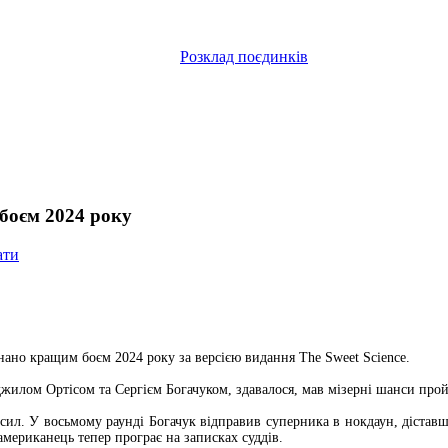
Розклад поєдинків
боєм 2024 року
ати
нано кращим боєм 2024 року за версією видання The Sweet Science.
джилом Ортісом та Сергієм Богачуком, здавалося, мав мізерні шанси про
ил. У восьмому раунді Богачук відправив суперника в нокдаун, діставши
 американець тепер програє на записках суддів.