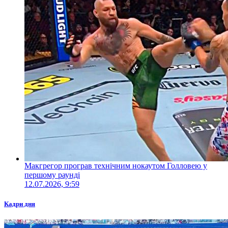
Макгрегор програв технічним нокаутом Голловею у
першому раунді
12.07.2026, 9:59
Кадри дня