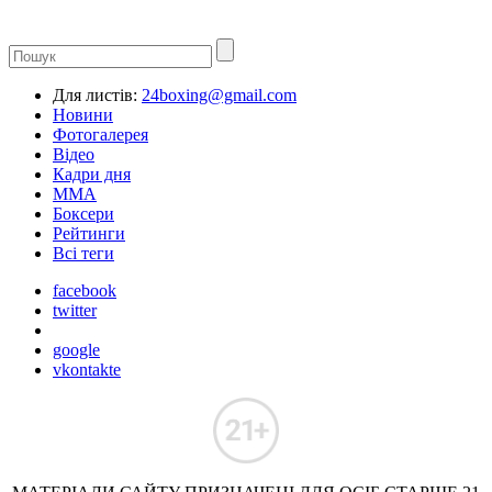
Для листів:
24boxing@gmail.com
Новини
Фотогалерея
Відео
Кадри дня
ММА
Боксери
Рейтинги
Всі теги
facebook
twitter
google
vkontakte