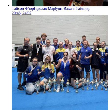
Тайсон Ф'юрі здолав Маріуша Ваха в Таїланді
20:46, 24/07