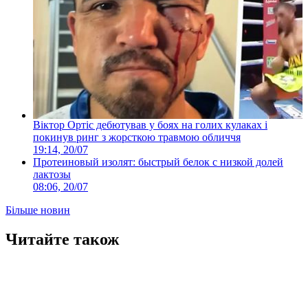
Віктор Ортіс дебютував у боях на голих кулаках і
покинув ринг з жорсткою травмою обличчя
19:14, 20/07
Протеиновый изолят: быстрый белок с низкой долей
лактозы
08:06, 20/07
Більше новин
Читайте також