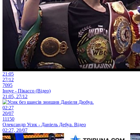
21:05
27/12
7095
Іноуе - Пікассо (Відео)
21:05, 27/12
02:27
20/07
11150
Олександр Усик - Даніель Дебуа. Відео
02:27, 20/07