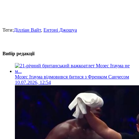
Теги:
Ділліан Вайт
,
Ентоні Джошуа
Вибір редакції
Мозес Ітаума відмовився битися з Френком Санчесом
10.07.2026, 12:54