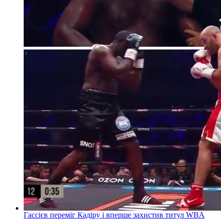
Гассієв переміг Кадіру і вперше захистив титул WBA