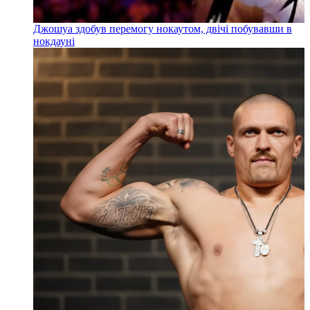
Джошуа здобув перемогу нокаутом, двічі побувавши в
нокдауні