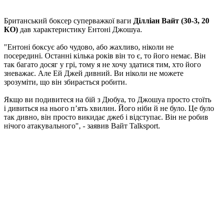
Британський боксер суперважкої ваги
Ділліан Вайт (30-3, 20
КО)
дав характеристику Ентоні Джошуа.
"Ентоні боксує або чудово, або жахливо, ніколи не
посередині. Останні кілька років він то є, то його немає. Він
так багато досяг у грі, тому я не хочу здатися тим, хто його
зневажає. Але Ей Джей дивний. Ви ніколи не можете
зрозуміти, що він збирається робити.
Якщо ви подивитеся на бій з Дюбуа, то Джошуа просто стоїть
і дивиться на нього п’ять хвилин. Його ніби й не було. Це було
так дивно, він просто викидає джеб і відступає. Він не робив
нічого атакувального", - заявив Вайт Talksport.