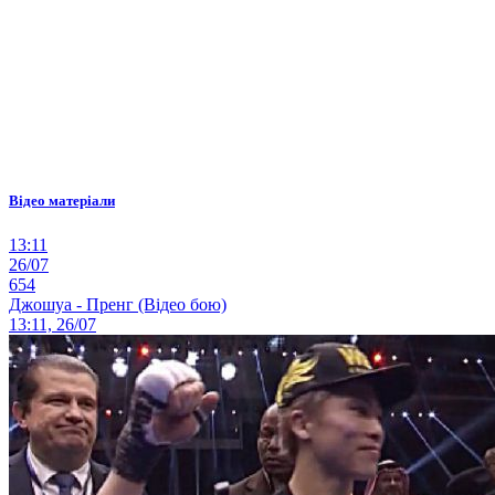
Відео матеріали
13:11
26/07
654
Джошуа - Пренг (Відео бою)
13:11, 26/07