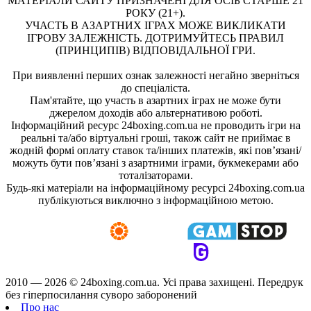
МАТЕРІАЛИ САЙТУ ПРИЗНАЧЕНІ ДЛЯ ОСІБ СТАРШЕ 21
РОКУ (21+).
УЧАСТЬ В АЗАРТНИХ ІГРАХ МОЖЕ ВИКЛИКАТИ
ІГРОВУ ЗАЛЕЖНІСТЬ. ДОТРИМУЙТЕСЬ ПРАВИЛ
(ПРИНЦИПІВ) ВІДПОВІДАЛЬНОЇ ГРИ.
При виявленні перших ознак залежності негайно зверніться
до спеціаліста.
Пам'ятайте, що участь в азартних іграх не може бути
джерелом доходів або альтернативою роботі.
Інформаційний ресурс 24boxing.com.ua не проводить ігри на
реальні та/або віртуальні гроші, також сайт не приймає в
жодній формі оплату ставок та/інших платежів, які пов’язані/
можуть бути пов’язані з азартними іграми, букмекерами або
тоталізаторами.
Будь-які матеріали на інформаційному ресурсі 24boxing.com.ua
публікуються виключно з інформаційною метою.
2010 — 2026 ©
24boxing.com.ua.
Усi права захищенi. Передрук
без гіперпосилання суворо заборонений
Про нас