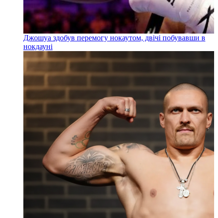
Джошуа здобув перемогу нокаутом, двічі побувавши в
нокдауні