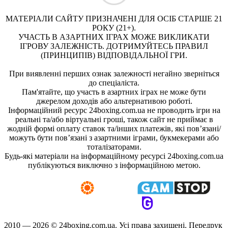
МАТЕРІАЛИ САЙТУ ПРИЗНАЧЕНІ ДЛЯ ОСІБ СТАРШЕ 21
РОКУ (21+).
УЧАСТЬ В АЗАРТНИХ ІГРАХ МОЖЕ ВИКЛИКАТИ
ІГРОВУ ЗАЛЕЖНІСТЬ. ДОТРИМУЙТЕСЬ ПРАВИЛ
(ПРИНЦИПІВ) ВІДПОВІДАЛЬНОЇ ГРИ.
При виявленні перших ознак залежності негайно зверніться
до спеціаліста.
Пам'ятайте, що участь в азартних іграх не може бути
джерелом доходів або альтернативою роботі.
Інформаційний ресурс 24boxing.com.ua не проводить ігри на
реальні та/або віртуальні гроші, також сайт не приймає в
жодній формі оплату ставок та/інших платежів, які пов’язані/
можуть бути пов’язані з азартними іграми, букмекерами або
тоталізаторами.
Будь-які матеріали на інформаційному ресурсі 24boxing.com.ua
публікуються виключно з інформаційною метою.
2010 — 2026 ©
24boxing.com.ua.
Усi права захищенi. Передрук