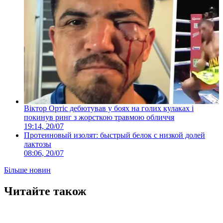
Віктор Ортіс дебютував у боях на голих кулаках і
покинув ринг з жорсткою травмою обличчя
19:14, 20/07
Протеиновый изолят: быстрый белок с низкой долей
лактозы
08:06, 20/07
Більше новин
Читайте також