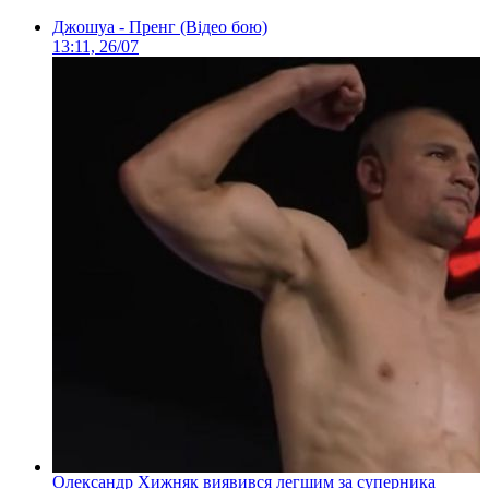
Джошуа - Пренг (Відео бою)
13:11, 26/07
Олександр Хижняк виявився легшим за суперника