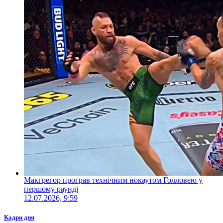
Макгрегор програв технічним нокаутом Голловею у
першому раунді
12.07.2026, 9:59
Кадри дня