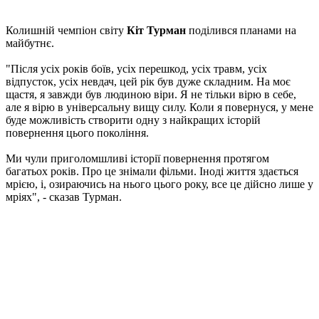
Колишній чемпіон світу
Кіт Турман
поділився планами на
майбутнє.
"Після усіх років боїв, усіх перешкод, усіх травм, усіх
відпусток, усіх невдач, цей рік був дуже складним. На моє
щастя, я завжди був людиною віри. Я не тільки вірю в себе,
але я вірю в універсальну вищу силу. Коли я повернуся, у мене
буде можливість створити одну з найкращих історій
повернення цього покоління.
Ми чули приголомшливі історії повернення протягом
багатьох років. Про це знімали фільми. Іноді життя здається
мрією, і, озираючись на нього цього року, все це дійсно лише у
мріях", - сказав Турман.