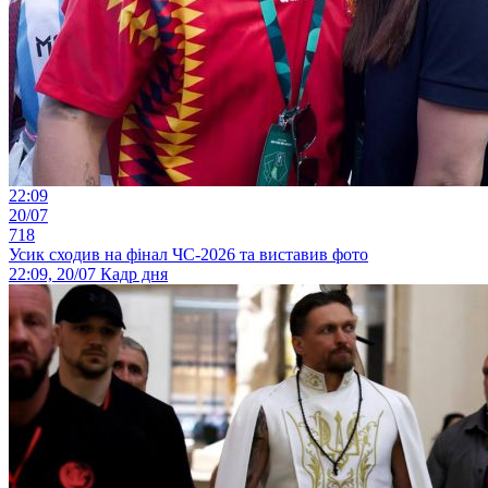
22:09
20/07
718
Усик сходив на фінал ЧС-2026 та виставив фото
22:09, 20/07
Кадр дня