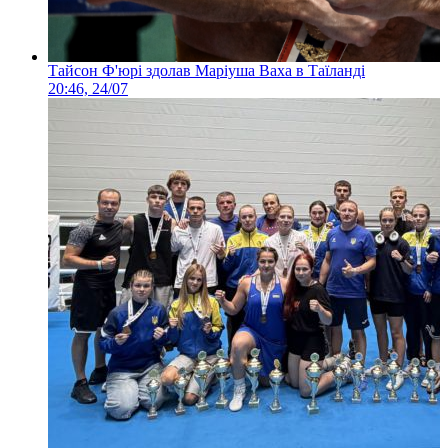
Тайсон Ф'юрі здолав Маріуша Ваха в Таїланді
20:46, 24/07