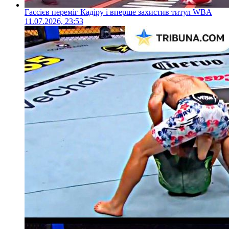
Гассієв переміг Кадіру і вперше захистив титул WBA
11.07.2026, 23:53