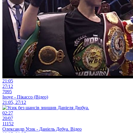
21:05
27/12
7095
Іноуе - Пікассо (Відео)
21:05, 27/12
02:27
20/07
11152
Олександр Усик - Даніель Дебуа. Відео