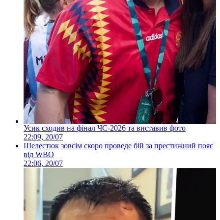
Усик сходив на фінал ЧС-2026 та виставив фото
22:09, 20/07
Шелестюк зовсім скоро проведе бій за престижний пояс
від WBO
22:06, 20/07