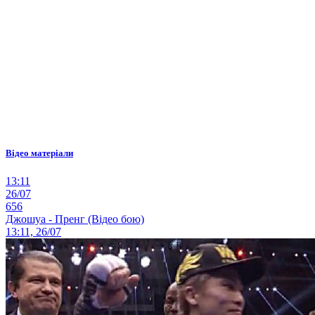
Відео матеріали
13:11
26/07
656
Джошуа - Пренг (Відео бою)
13:11, 26/07