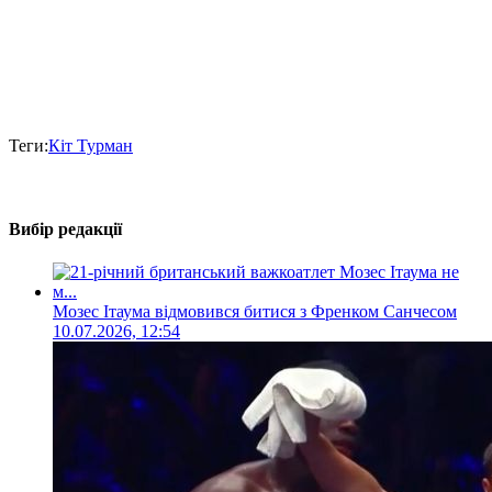
Теги:
Кіт Турман
Вибір редакції
Мозес Ітаума відмовився битися з Френком Санчесом
10.07.2026, 12:54