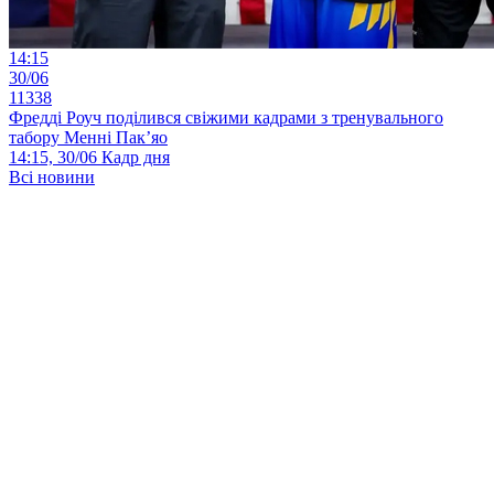
14:15
30/06
11338
Фредді Роуч поділився свіжими кадрами з тренувального
табору Менні Пак’яо
14:15, 30/06
Кадр дня
Всі новини