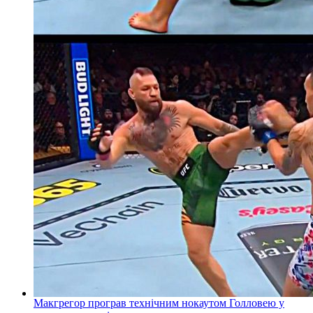
Макгрегор програв технічним нокаутом Голловею у