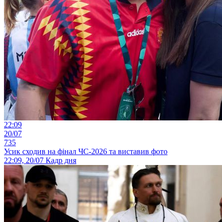
22:09
20/07
735
Усик сходив на фінал ЧС-2026 та виставив фото
22:09, 20/07
Кадр дня