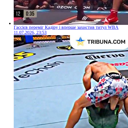
Гассієв переміг Кадіру і вперше захистив титул WBA
11.07.2026, 23:53