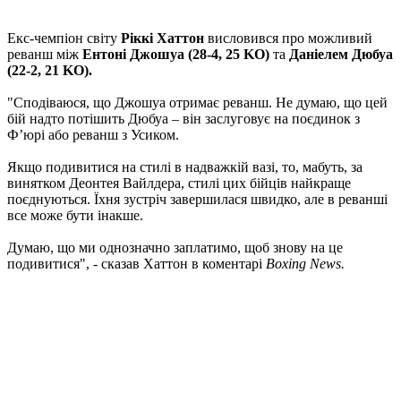
Екс-чемпіон світу
Ріккі Хаттон
висловився про можливий
реванш між
Ентоні Джошуа (28-4, 25 KO)
та
Даніелем Дюбуа
(22-2, 21 KO).
"Сподіваюся, що Джошуа отримає реванш. Не думаю, що цей
бій надто потішить Дюбуа – він заслуговує на поєдинок з
Фʼюрі або реванш з Усиком.
Якщо подивитися на стилі в надважкій вазі, то, мабуть, за
винятком Деонтея Вайлдера, стилі цих бійців найкраще
поєднуються. Їхня зустріч завершилася швидко, але в реванші
все може бути інакше.
Думаю, що ми однозначно заплатимо, щоб знову на це
подивитися", - сказав Хаттон в коментарі
Boxing News.