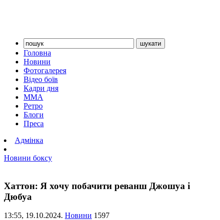
Головна
Новини
Фотогалерея
Відео боїв
Кадри дня
ММА
Ретро
Блоги
Преса
Адмінка
Новини боксу
Хаттон: Я хочу побачити реванш Джошуа і
Дюбуа
13:55,
19.10.2024.
Новини
1597