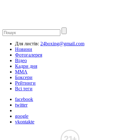
Для листів:
24boxing@gmail.com
Новини
Фотогалерея
Відео
Кадри дня
ММА
Боксери
Рейтинги
Всі теги
facebook
twitter
google
vkontakte