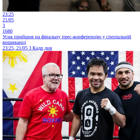
23:25
21/05
3
1680
Усик прийшов на фінальну прес-конференцію у спеціальній
вишиванці
23:25, 21/05
3
Кадр дня