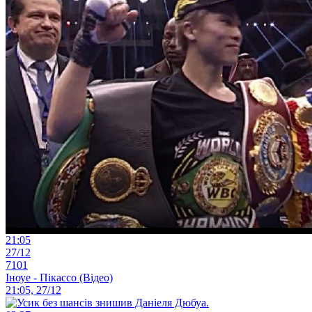
21:05
27/12
7101
Іноуе - Пікассо (Відео)
21:05, 27/12