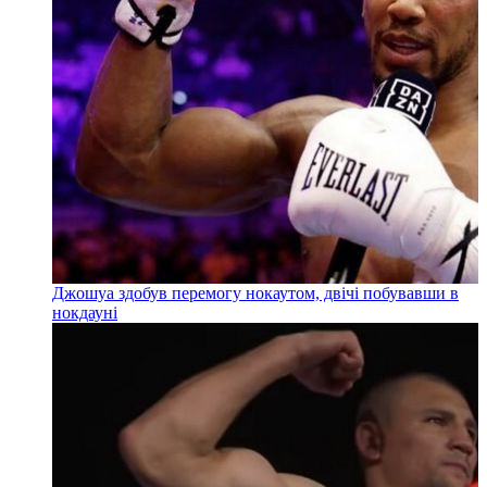
Джошуа здобув перемогу нокаутом, двічі побувавши в
нокдауні