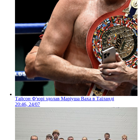
Тайсон Ф'юрі здолав Маріуша Ваха в Таїланді
20:46, 24/07