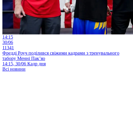
14:15
30/06
11341
Фредді Роуч поділився свіжими кадрами з тренувального
табору Менні Пак’яо
14:15, 30/06
Кадр дня
Всі новини