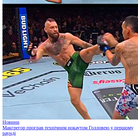
Новини
Макгрегор програв технічним нокаутом Голловею у першому
раунді