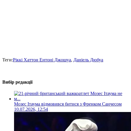
Теги:
Ріккі Хаттон Ентоні Джошуа
,
Даніель Дюбуа
Вибір редакції
Мозес Ітаума відмовився битися з Френком Санчесом
10.07.2026, 12:54