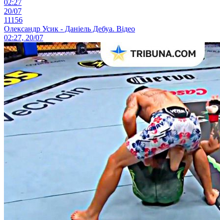
02:27
20/07
11156
Олександр Усик - Даніель Дебуа. Відео
02:27, 20/07