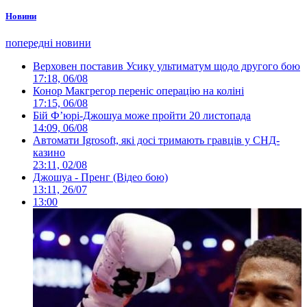
Новини
попередні новини
Верховен поставив Усику ультиматум щодо другого бою
17:18, 06/08
Конор Макгрегор переніс операцію на коліні
17:15, 06/08
Бій Ф’юрі-Джошуа може пройти 20 листопада
14:09, 06/08
Автомати Igrosoft, які досі тримають гравців у СНД-
казино
23:11, 02/08
Джошуа - Пренг (Відео бою)
13:11, 26/07
13:00