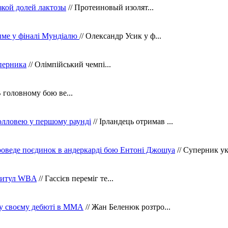
зкой долей лактозы
// Протеиновый изолят...
тиме у фіналі Мундіалю
// Олександр Усик у ф...
уперника
// Олімпійський чемпі...
В головному бою ве...
олловею у першому раунді
// Ірландець отримав ...
оведе поєдинок в андеркарді бою Ентоні Джошуа
// Суперник укр
 титул WBA
// Гассієв переміг те...
 у своєму дебюті в ММА
// Жан Беленюк розтро...