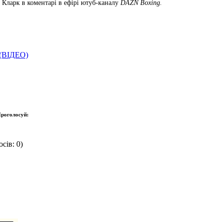
в Кларк в коментарі в ефірі ютуб-каналу
DAZN Boxing.
 (ВІДЕО)
роголосуй:
сів: 0)