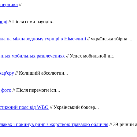
уперника
//
анді
// Після семи раундів...
ила на міжнародному турнірі в Німеччині
// українська збірна ...
нных мобильных развлечениях
// Успех мобильной иг...
кар'єру
// Колишній абсолютни...
в фото
// Після перемоги ісп...
рестижний пояс від WBO
// Український боксер...
кулаках і покинув ринг з жорсткою травмою обличчя
// 39-річний 