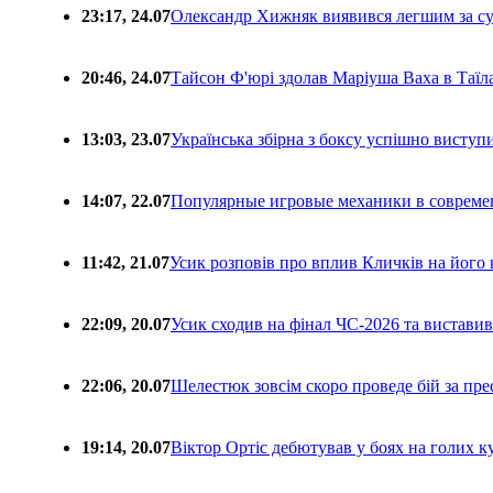
23:17, 24.07
Олександр Хижняк виявився легшим за с
20:46, 24.07
Тайсон Ф'юрі здолав Маріуша Ваха в Таїл
13:03, 23.07
Українська збірна з боксу успішно виступ
14:07, 22.07
Популярные игровые механики в совреме
11:42, 21.07
Усик розповів про вплив Кличків на його 
22:09, 20.07
Усик сходив на фінал ЧС-2026 та вистави
22:06, 20.07
Шелестюк зовсім скоро проведе бій за п
19:14, 20.07
Віктор Ортіс дебютував у боях на голих 