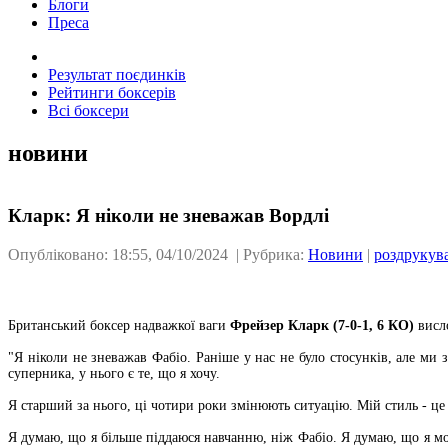
Блоги
Преса
Результат поєдинків
Рейтинги боксерів
Всі боксери
новини
Кларк: Я ніколи не зневажав Вордлі
Опубліковано: 18:55, 04/10/2024 | Рубрика:
Новини
|
роздрукув
Британський боксер надважкої ваги
Фрейзер Кларк (7-0-1, 6 КО)
висл
"Я ніколи не зневажав Фабіо. Раніше у нас не було стосунків, але ми 
суперника, у нього є те, що я хочу.
Я старший за нього, ці чотири роки змінюють ситуацію. Мій стиль - це
Я думаю, що я більше піддаюся навчанню, ніж Фабіо. Я думаю, що я мож