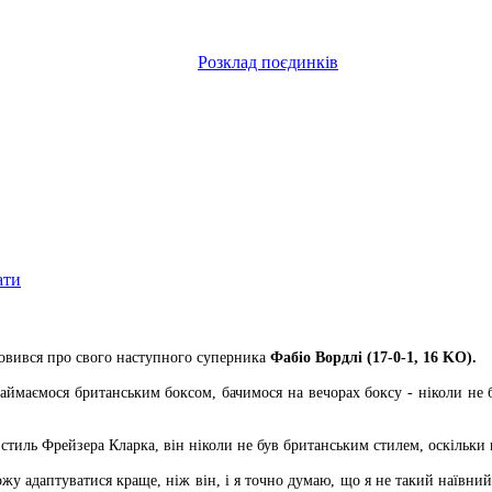
Розклад поєдинків
ати
овився про свого наступного суперника
Фабіо Вордлі (17-0-1, 16 KO).
займаємося британським боксом, бачимося на вечорах боксу - ніколи не б
 стиль Фрейзера Кларка, він ніколи не був британським стилем, оскільки
у адаптуватися краще, ніж він, і я точно думаю, що я не такий наївний 