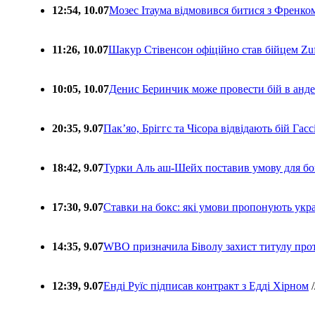
12:54, 10.07
Мозес Ітаума відмовився битися з Френко
11:26, 10.07
Шакур Стівенсон офіційно став бійцем Zuf
10:05, 10.07
Денис Беринчик може провести бій в анде
20:35, 9.07
Пакʼяо, Бріггс та Чісора відвідають бій Гас
18:42, 9.07
Турки Аль аш-Шейх поставив умову для бо
17:30, 9.07
Ставки на бокс: які умови пропонують укра
14:35, 9.07
WBO призначила Біволу захист титулу про
12:39, 9.07
Енді Руїс підписав контракт з Едді Хірном
/