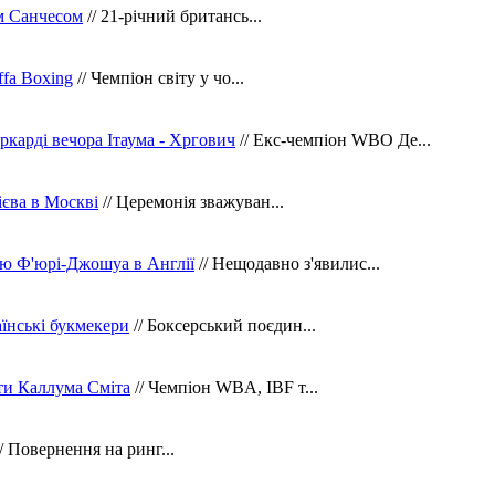
м Санчесом
// 21-річний британсь...
fa Boxing
// Чемпіон світу у чо...
ркарді вечора Ітаума - Хргович
// Екс-чемпіон WBO Де...
сієва в Москві
// Церемонія зважуван...
ю Ф'юрі-Джошуа в Англії
// Нещодавно з'явилис...
їнські букмекери
// Боксерський поєдин...
ти Каллума Сміта
// Чемпіон WBA, IBF т...
/ Повернення на ринг...