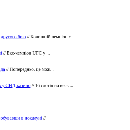
 другого бою
// Колишній чемпіон с...
і
// Екс-чемпіон UFC у ...
ада
// Попередньо, це мож...
ів у СНД-казино
// 16 слотів на весь ...
побувавши в нокдауні
//