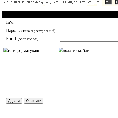
Додавання коментаря:
Ім'я:
Пароль:
(якщо зареєстрований)
Email:
(обов'язково!)
теги форматування
додати смайли