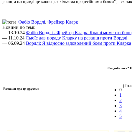
рівня, а насправді це хлопець з кількома професійними боями", - сказа
Фабіо Вордлі
,
Фрейзер Кларк
Новини по темі:
— 13.10.24
Фабіо Вордлі - Фрейзер Кларк. Кращі моменти бою
— 11.10.24
Льюїс дав пораду Кларку на реванш проти Вордлі
— 06.09.24
Вордлі: Я відносно задоволений боєм проти Кларка
Сподобалось? П
(Голо
Розкажи про це друзям:
0
1
2
3
4
5