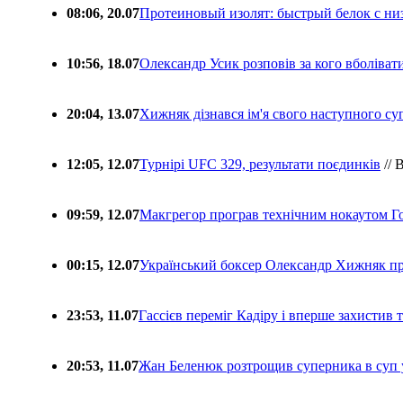
08:06, 20.07
Протеиновый изолят: быстрый белок с ни
10:56, 18.07
Олександр Усик розповів за кого вболіва
20:04, 13.07
Хижняк дізнався ім'я свого наступного с
12:05, 12.07
Турнірі UFC 329, результати поєдинків
// 
09:59, 12.07
Макгрегор програв технічним нокаутом Г
00:15, 12.07
Український боксер Олександр Хижняк пр
23:53, 11.07
Гассієв переміг Кадіру і вперше захистив
20:53, 11.07
Жан Беленюк розтрощив суперника в суп