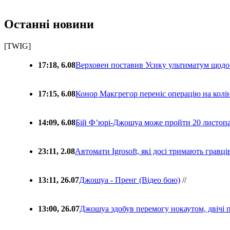
Останні новини
[TWIG]
17:18, 6.08
Верховен поставив Усику ультиматум щодо
17:15, 6.08
Конор Макгрегор переніс операцію на колін
14:09, 6.08
Бій Ф’юрі-Джошуа може пройти 20 листоп
23:11, 2.08
Автомати Igrosoft, які досі тримають гравц
13:11, 26.07
Джошуа - Пренг (Відео бою)
//
13:00, 26.07
Джошуа здобув перемогу нокаутом, двічі 