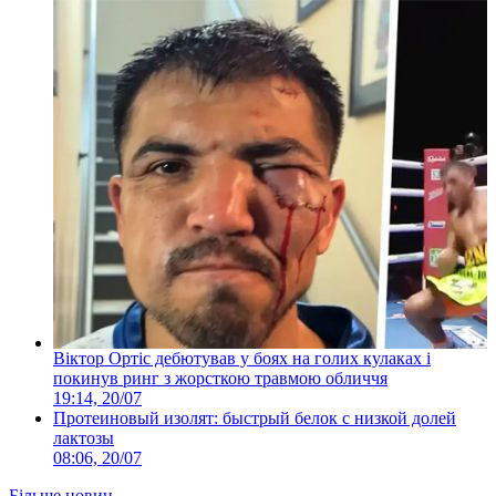
Віктор Ортіс дебютував у боях на голих кулаках і
покинув ринг з жорсткою травмою обличчя
19:14, 20/07
Протеиновый изолят: быстрый белок с низкой долей
лактозы
08:06, 20/07
Більше новин