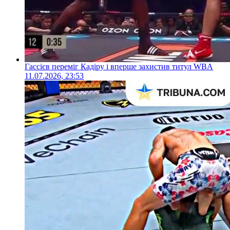
Гассієв переміг Кадіру і вперше захистив титул WBA
11.07.2026, 23:53