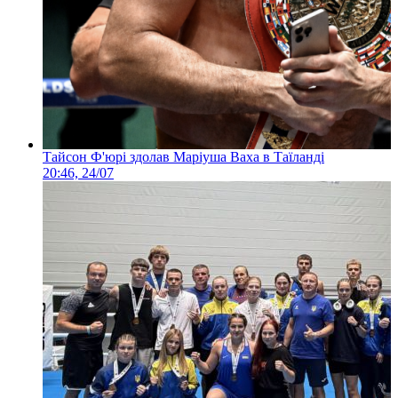
Тайсон Ф'юрі здолав Маріуша Ваха в Таїланді
20:46, 24/07