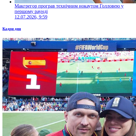
Макгрегор програв технічним нокаутом Голловею у
першому раунді
12.07.2026, 9:59
Кадри дня