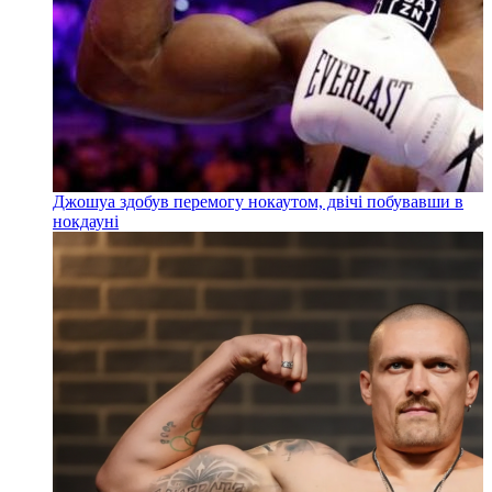
Джошуа здобув перемогу нокаутом, двічі побувавши в
нокдауні