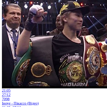
21:05
27/12
7098
Іноуе - Пікассо (Відео)