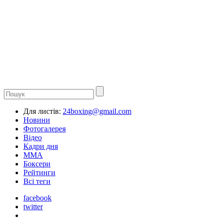
Для листів:
24boxing@gmail.com
Новини
Фотогалерея
Відео
Кадри дня
ММА
Боксери
Рейтинги
Всі теги
facebook
twitter