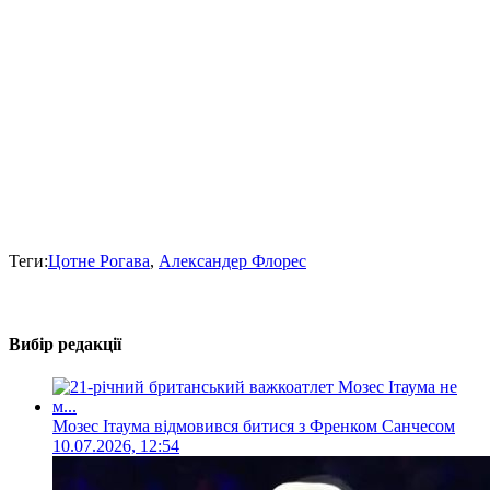
Теги:
Цотне Рогава
,
Александер Флорес
Вибір редакції
Мозес Ітаума відмовився битися з Френком Санчесом
10.07.2026, 12:54