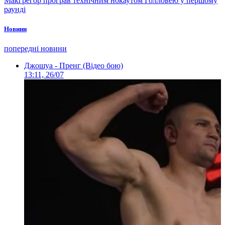
Макгрегор програв технічним нокаутом Голловею у першому
раунді
Новини
попередні новини
Джошуа - Пренг (Відео бою)
13:11, 26/07