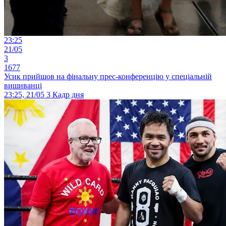
23:25
21/05
3
1677
Усик прийшов на фінальну прес-конференцію у спеціальній
вишиванці
23:25, 21/05
3
Кадр дня