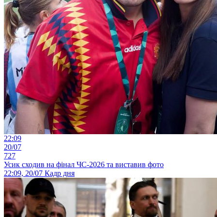
22:09
20/07
727
Усик сходив на фінал ЧС-2026 та виставив фото
22:09, 20/07
Кадр дня