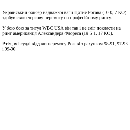
Український боксер надважкої ваги Цотне Рогава (10-0, 7 КО)
здобув свою чергову перемогу на професійному рингу.
У бою бою за титул WBC USA він так і не зміг покласти на
ринг американця Александера Флореса (19-5-1, 17 КО).
Втім, всі судді віддали перемогу Рогаві з рахунком 98-91, 97-93
і 99-90.