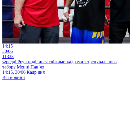
14:15
30/06
11338
Фредді Роуч поділився свіжими кадрами з тренувального
табору Менні Пак’яо
14:15, 30/06
Кадр дня
Всі новини