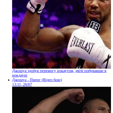
Джошуа здобув перемогу нокаутом, двічі побувавши в
нокдауні
Джошуа - Пренг (Відео бою)
13:11, 26/07