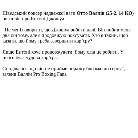
Шведський боксер надважкої ваги
Отто Валлін (25-2, 14 KO)
розповів про Ентоні Джошуа.
"Не мені говорити, що Джошуа робити далі. Він побив мене
два бої тому, але я продовжую боксувати. Хто я такий, щоб
казати, що йому треба завершити кар’єру?
Якщо Ентоні хоче продовжувати, йому слід це робити. У
нього була чудова кар’єра.
Сподіваюся, що він не прийме поразку близько до серця", -
заявив Валлін Pro Boxing Fans.