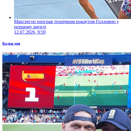
Макгрегор програв технічним нокаутом Голловею у
першому раунді
12.07.2026, 9:59
Кадри дня