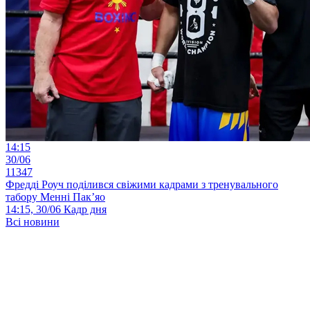
14:15
30/06
11347
Фредді Роуч поділився свіжими кадрами з тренувального
табору Менні Пак’яо
14:15, 30/06
Кадр дня
Всі новини