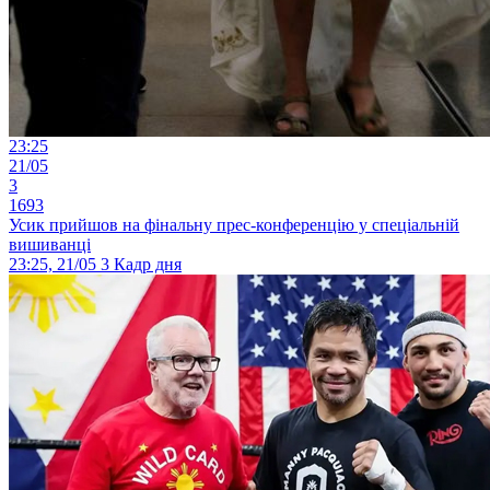
23:25
21/05
3
1693
Усик прийшов на фінальну прес-конференцію у спеціальній
вишиванці
23:25, 21/05
3
Кадр дня