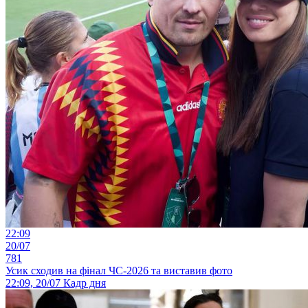
22:09
20/07
781
Усик сходив на фінал ЧС-2026 та виставив фото
22:09, 20/07
Кадр дня