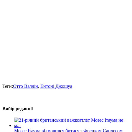
Теги:
Отто Валлін
,
Ентоні Джошуа
Вибір редакції
Мозес Ітаума відмовився битися з Френком Санчесом