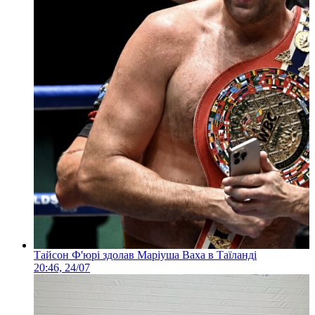
Тайсон Ф'юрі здолав Маріуша Ваха в Таїланді
20:46, 24/07