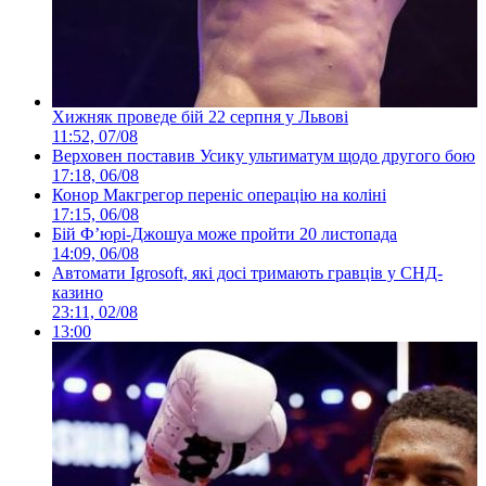
Хижняк проведе бій 22 серпня у Львові
11:52, 07/08
Верховен поставив Усику ультиматум щодо другого бою
17:18, 06/08
Конор Макгрегор переніс операцію на коліні
17:15, 06/08
Бій Ф’юрі-Джошуа може пройти 20 листопада
14:09, 06/08
Автомати Igrosoft, які досі тримають гравців у СНД-
казино
23:11, 02/08
13:00