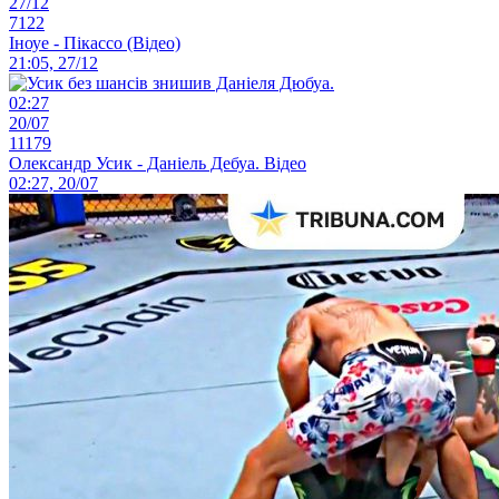
27/12
7122
Іноуе - Пікассо (Відео)
21:05, 27/12
02:27
20/07
11179
Олександр Усик - Даніель Дебуа. Відео
02:27, 20/07