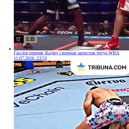
Гассієв переміг Кадіру і вперше захистив титул WBA
11.07.2026, 23:53