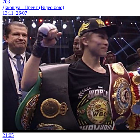
703
Джошуа - Пренг (Відео бою)
13:11, 26/07
21:05