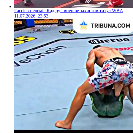
Гассієв переміг Кадіру і вперше захистив титул WBA
11.07.2026, 23:53