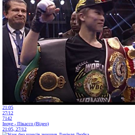
21:05
27/12
7142
Іноуе - Пікассо (Відео)
21:05, 27/12