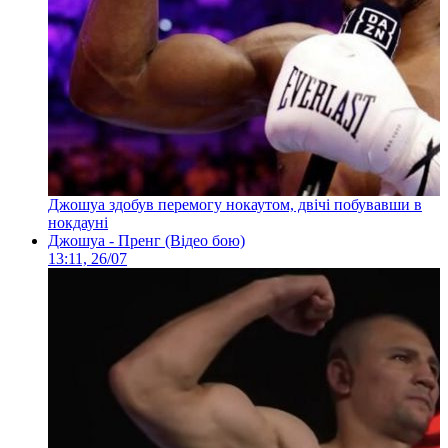
Джошуа здобув перемогу нокаутом, двічі побувавши в
нокдауні
Джошуа - Пренг (Відео бою)
13:11, 26/07