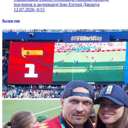
поєдинок в андеркарді бою Ентоні Джошуа
12.07.2026, 0:15
Кадри дня