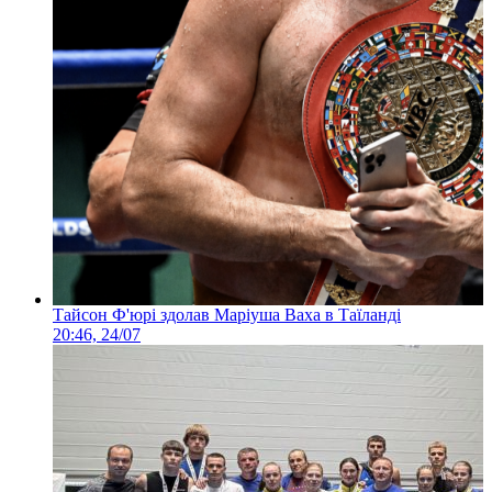
Тайсон Ф'юрі здолав Маріуша Ваха в Таїланді
20:46, 24/07