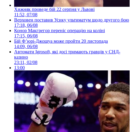
Хижняк проведе бій 22 серпня у Львові
11:52, 07/08
Верховен поставив Усику ультиматум щодо другого бою
17:18, 06/08
Конор Макгрегор переніс операцію на коліні
17:15, 06/08
Бій Ф’юрі-Джошуа може пройти 20 листопада
14:09, 06/08
Автомати Igrosoft, які досі тримають гравців у СНД-
казино
23:11, 02/08
13:00