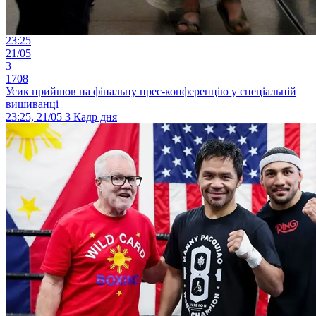
23:25
21/05
3
1708
Усик прийшов на фінальну прес-конференцію у спеціальній
вишиванці
23:25, 21/05
3
Кадр дня