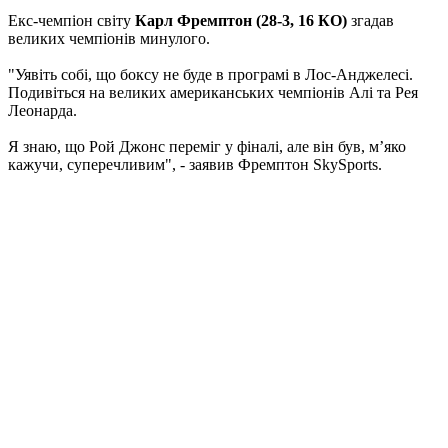
Екс-чемпіон світу
Карл Фремптон (28-3, 16 КО)
згадав
великих чемпіонів минулого.
"Уявіть собі, що боксу не буде в програмі в Лос-Анджелесі.
Подивіться на великих американських чемпіонів Алі та Рея
Леонарда.
Я знаю, що Рой Джонс переміг у фіналі, але він був, м’яко
кажучи, суперечливим", - заявив Фремптон SkySports.