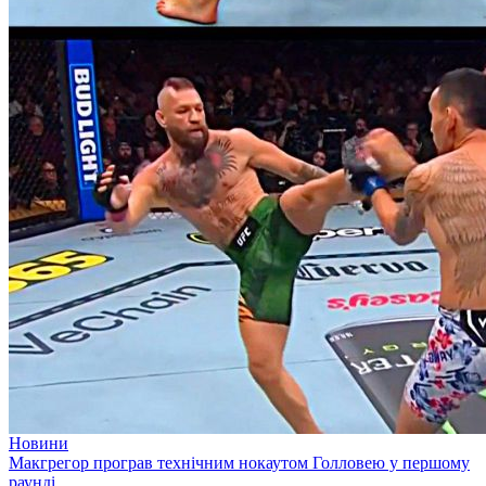
Новини
Макгрегор програв технічним нокаутом Голловею у першому
раунді