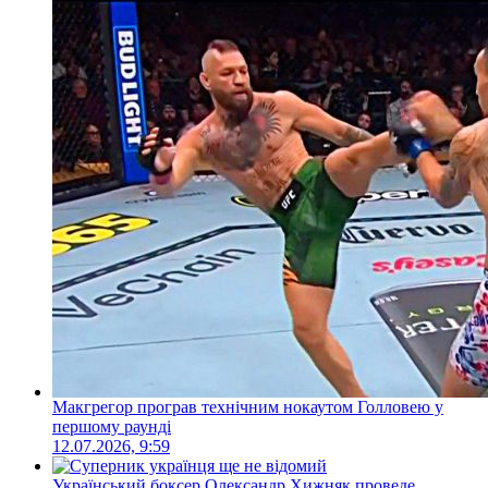
Макгрегор програв технічним нокаутом Голловею у
першому раунді
12.07.2026, 9:59
Український боксер Олександр Хижняк проведе