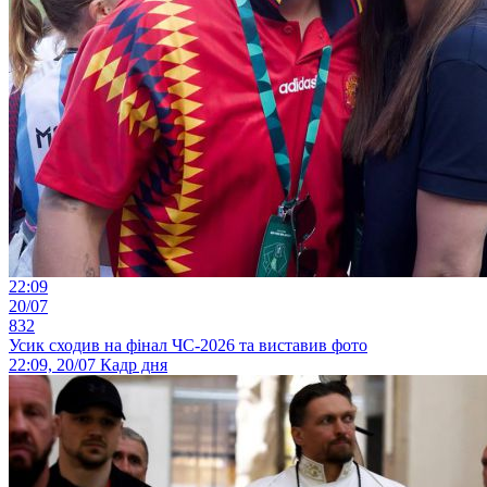
22:09
20/07
832
Усик сходив на фінал ЧС-2026 та виставив фото
22:09, 20/07
Кадр дня