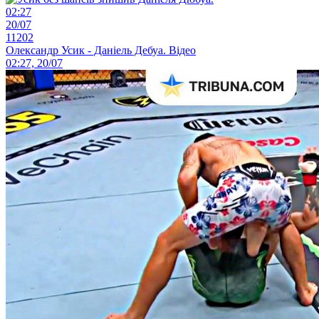
02:27
20/07
11202
Олександр Усик - Даніель Дебуа. Відео
02:27, 20/07