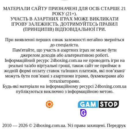
МАТЕРІАЛИ САЙТУ ПРИЗНАЧЕНІ ДЛЯ ОСІБ СТАРШЕ 21
РОКУ (21+).
УЧАСТЬ В АЗАРТНИХ ІГРАХ МОЖЕ ВИКЛИКАТИ
ІГРОВУ ЗАЛЕЖНІСТЬ. ДОТРИМУЙТЕСЬ ПРАВИЛ
(ПРИНЦИПІВ) ВІДПОВІДАЛЬНОЇ ГРИ.
При виявленні перших ознак залежності негайно зверніться
до спеціаліста.
Пам'ятайте, що участь в азартних іграх не може бути
джерелом доходів або альтернативою роботі.
Інформаційний ресурс 24boxing.com.ua не проводить ігри на
реальні та/або віртуальні гроші, також сайт не приймає в
жодній формі оплату ставок та/інших платежів, які пов’язані/
можуть бути пов’язані з азартними іграми, букмекерами або
тоталізаторами.
Будь-які матеріали на інформаційному ресурсі 24boxing.com.ua
публікуються виключно з інформаційною метою.
2010 — 2026 ©
24boxing.com.ua.
Усi права захищенi. Передрук