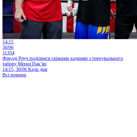
14:15
30/06
11354
Фредді Роуч поділився свіжими кадрами з тренувального
табору Менні Пак’яо
14:15, 30/06
Кадр дня
Всі новини