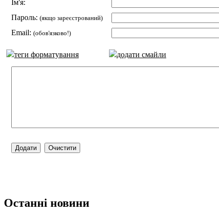
Ім'я:
Пароль:
(якщо зареєстрований)
Email:
(обов'язково!)
теги форматування
додати смайли
Останні новини