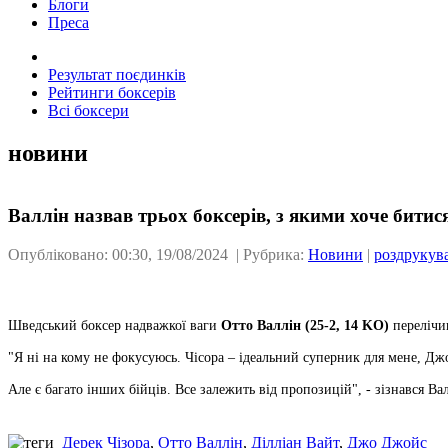
Блоги
Преса
Результат поєдинків
Рейтинги боксерів
Всі боксери
новини
Валлін назвав трьох боксерів, з якими хоче битис
Опубліковано: 00:30, 19/08/2024 | Рубрика:
Новини
|
роздрукув
Шведський боксер надважкої ваги
Отто Валлін (25-2, 14 KO)
перелічи
"Я ні на кому не фокусуюсь. Чісора – ідеальний суперник для мене, Джо
Але є багато інших бійців. Все залежить від пропозицій", - зізнався Ва
Дерек Чізора
,
Отто Валлін
,
Ділліан Вайт
,
Джо Джойс