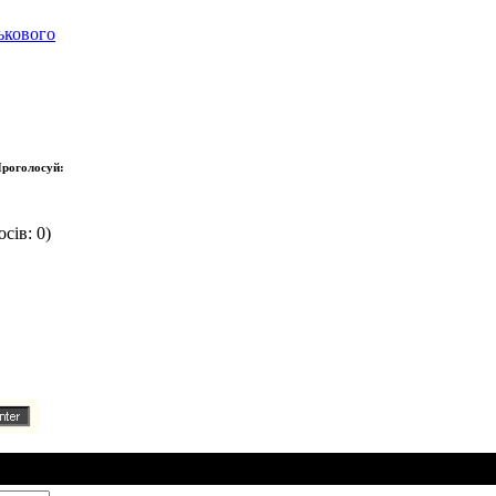
ькового
роголосуй:
сів: 0)