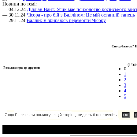
Новини по темі:
— 04.12.24
Ділліан Вайт: Усик має психологію російського війс
— 30.11.24
Чісора - про бій з Валліном: Це мій останній танець
— 29.11.24
Валлін: Я збираюсь перемогти Чісору
Сподобалось? П
(Голо
Розкажи про це друзям:
0
1
2
3
4
5
Додавання коментаря: