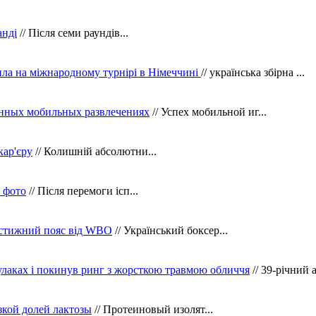
анді
// Після семи раундів...
ила на міжнародному турнірі в Німеччині
// українська збірна ...
нных мобильных развлечениях
// Успех мобильной иг...
кар'єру
// Колишній абсолютни...
в фото
// Після перемоги ісп...
рестижний пояс від WBO
// Український боксер...
кулаках і покинув ринг з жорсткою травмою обличчя
// 39-річний 
зкой долей лактозы
// Протеиновый изолят...