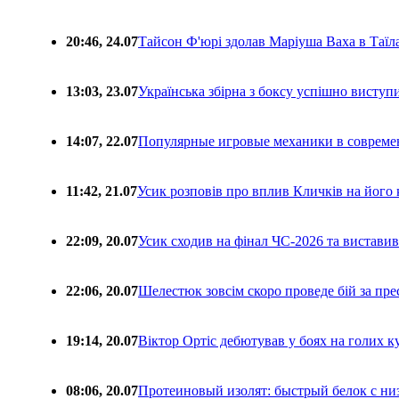
20:46, 24.07
Тайсон Ф'юрі здолав Маріуша Ваха в Таїл
13:03, 23.07
Українська збірна з боксу успішно виступ
14:07, 22.07
Популярные игровые механики в совреме
11:42, 21.07
Усик розповів про вплив Кличків на його 
22:09, 20.07
Усик сходив на фінал ЧС-2026 та вистави
22:06, 20.07
Шелестюк зовсім скоро проведе бій за п
19:14, 20.07
Віктор Ортіс дебютував у боях на голих 
08:06, 20.07
Протеиновый изолят: быстрый белок с ни