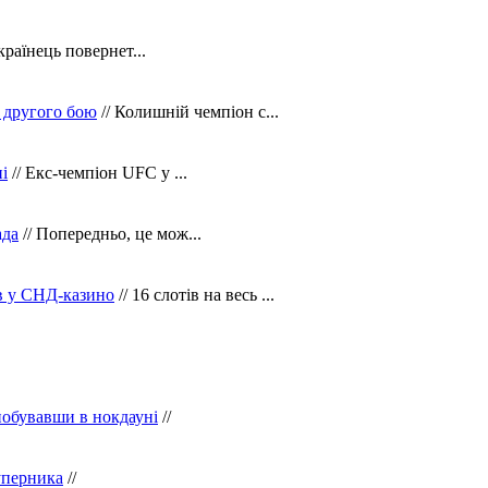
країнець повернет...
 другого бою
// Колишній чемпіон с...
і
// Екс-чемпіон UFC у ...
ада
// Попередньо, це мож...
ів у СНД-казино
// 16 слотів на весь ...
побувавши в нокдауні
//
уперника
//