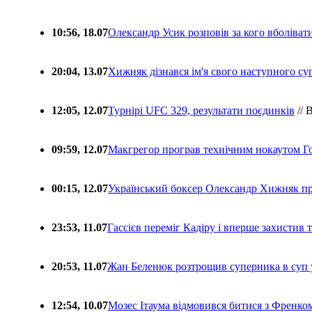
10:56, 18.07
Олександр Усик розповів за кого вболіва
20:04, 13.07
Хижняк дізнався ім'я свого наступного с
12:05, 12.07
Турнірі UFC 329, результати поєдинків
// 
09:59, 12.07
Макгрегор програв технічним нокаутом Г
00:15, 12.07
Український боксер Олександр Хижняк пр
23:53, 11.07
Гассієв переміг Кадіру і вперше захистив
20:53, 11.07
Жан Беленюк розтрощив суперника в суп
12:54, 10.07
Мозес Ітаума відмовився битися з Френко