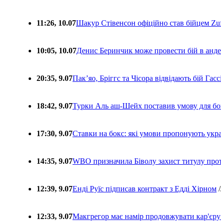
11:26, 10.07
Шакур Стівенсон офіційно став бійцем Zuf
10:05, 10.07
Денис Беринчик може провести бій в анде
20:35, 9.07
Пакʼяо, Бріггс та Чісора відвідають бій Гас
18:42, 9.07
Турки Аль аш-Шейх поставив умову для бо
17:30, 9.07
Ставки на бокс: які умови пропонують укра
14:35, 9.07
WBO призначила Біволу захист титулу про
12:39, 9.07
Енді Руїс підписав контракт з Едді Хірном
/
12:33, 9.07
Макгрегор має намір продовжувати кар'єру