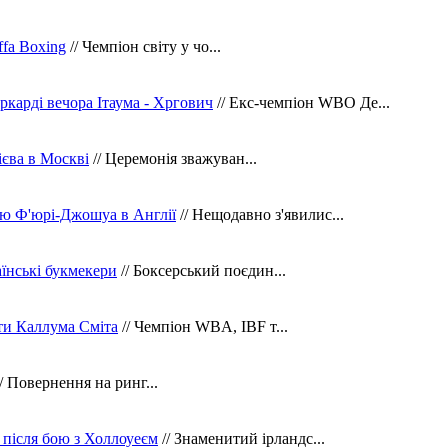
fa Boxing
// Чемпіон світу у чо...
ркарді вечора Ітаума - Хргович
// Екс-чемпіон WBO Де...
сієва в Москві
// Церемонія зважуван...
ю Ф'юрі-Джошуа в Англії
// Нещодавно з'явилис...
їнські букмекери
// Боксерський поєдин...
ти Каллума Сміта
// Чемпіон WBA, IBF т...
/ Повернення на ринг...
 після бою з Холлоуеєм
// Знаменитий ірландс...