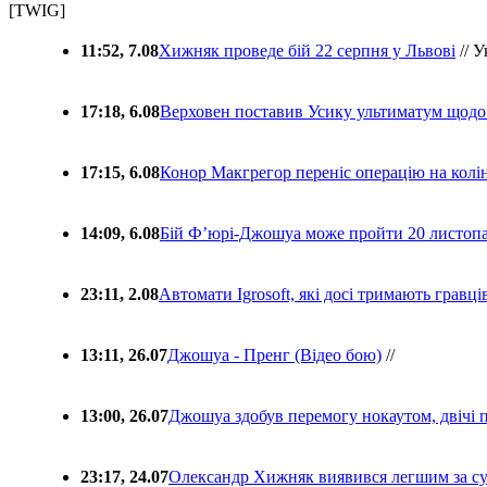
[TWIG]
11:52, 7.08
Хижняк проведе бій 22 серпня у Львові
// У
17:18, 6.08
Верховен поставив Усику ультиматум щодо
17:15, 6.08
Конор Макгрегор переніс операцію на колін
14:09, 6.08
Бій Ф’юрі-Джошуа може пройти 20 листоп
23:11, 2.08
Автомати Igrosoft, які досі тримають гравц
13:11, 26.07
Джошуа - Пренг (Відео бою)
//
13:00, 26.07
Джошуа здобув перемогу нокаутом, двічі 
23:17, 24.07
Олександр Хижняк виявився легшим за с