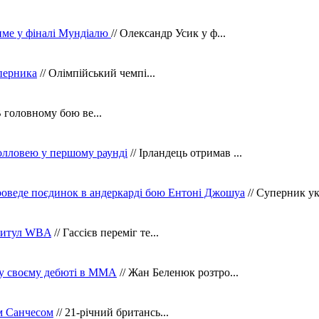
тиме у фіналі Мундіалю
// Олександр Усик у ф...
уперника
// Олімпійський чемпі...
В головному бою ве...
олловею у першому раунді
// Ірландець отримав ...
оведе поєдинок в андеркарді бою Ентоні Джошуа
// Суперник укр
 титул WBA
// Гассієв переміг те...
 у своєму дебюті в ММА
// Жан Беленюк розтро...
м Санчесом
// 21-річний британсь...