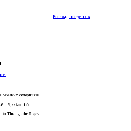
Розклад поєдинків
я
ати
в бажаних суперників.
йс, Ділліан Вайт.
ллін Through the Ropes.