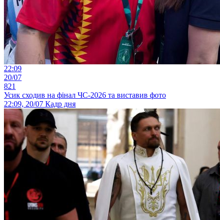
22:09
20/07
821
Усик сходив на фінал ЧС-2026 та виставив фото
22:09, 20/07
Кадр дня