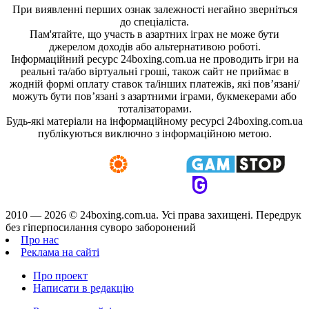
При виявленні перших ознак залежності негайно зверніться
до спеціаліста.
Пам'ятайте, що участь в азартних іграх не може бути
джерелом доходів або альтернативою роботі.
Інформаційний ресурс 24boxing.com.ua не проводить ігри на
реальні та/або віртуальні гроші, також сайт не приймає в
жодній формі оплату ставок та/інших платежів, які пов’язані/
можуть бути пов’язані з азартними іграми, букмекерами або
тоталізаторами.
Будь-які матеріали на інформаційному ресурсі 24boxing.com.ua
публікуються виключно з інформаційною метою.
2010 — 2026 ©
24boxing.com.ua.
Усi права захищенi. Передрук
без гіперпосилання суворо заборонений
Про нас
Реклама на сайті
Про проект
Написати в редакцію