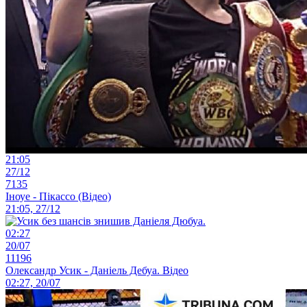
21:05
27/12
7135
Іноуе - Пікассо (Відео)
21:05, 27/12
02:27
20/07
11196
Олександр Усик - Даніель Дебуа. Відео
02:27, 20/07