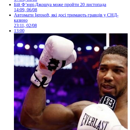
Бій Ф’юрі-Джошуа може пройти 20 листопада
14:09, 06/08
Автомати Igrosoft, які досі тримають гравців у СНД-
казино
23:11, 02/08
13:00