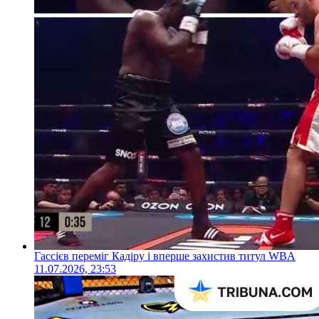
Гассієв переміг Кадіру і вперше захистив титул WBA
11.07.2026, 23:53