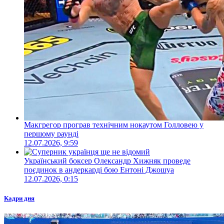
Макгрегор програв технічним нокаутом Голловею у
першому раунді
12.07.2026, 9:59
Український боксер Олександр Хижняк проведе
поєдинок в андеркарді бою Ентоні Джошуа
12.07.2026, 0:15
Кадри дня