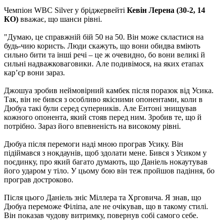
Чемпіон WBC Silver у бріджервейті
Кевін Лерена (30-2, 14
КО)
вважає, що шанси рівні.
"Думаю, це справжній бій 50 на 50. Він може скластися на
будь-чию користь. Люди скажуть, що вони обидва вміють
сильно бити та інші речі – це ж очевидно, бо вони великі й
сильні надважковаговики. Але подивімося, на яких етапах
карʼєр вони зараз.
Джошуа зробив неймовірний камбек після поразок від Усика.
Так, він не бився з особливо якісними опонентами, коли в
Дюбуа такі були серед суперників. Але Ентоні знищував
кожного опонента, який стояв перед ним. Зробив те, що й
потрібно. Зараз його впевненість на високому рівні.
Дюбуа після перемоги наді мною програв Усику. Він
підіймався з нокдаунів, щоб здолати мене. Бився з Усиком у
поєдинку, про який багато думають, що Даніель нокаутував
його ударом у тіло. У цьому бою він теж пройшов падіння, бо
програв достроково.
Після цього Даніель зніс Міллера та Хрговича. Я знав, що
Дюбуа переможе Філіпа, але не очікував, що в такому стилі.
Він показав чудову витримку, повернув собі самого себе.