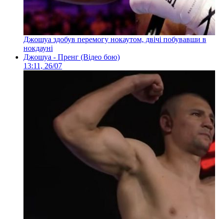
Джошуа здобув перемогу нокаутом, двічі побувавши в
нокдауні
Джошуа - Пренг (Відео бою)
13:11, 26/07