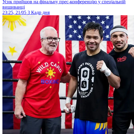
Усик прийшов на фінальну прес-конференцію у спеціальній
вишиванці
23:25, 21/05
3
Кадр дня