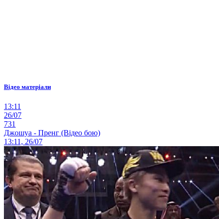
Відео матеріали
13:11
26/07
731
Джошуа - Пренг (Відео бою)
13:11, 26/07