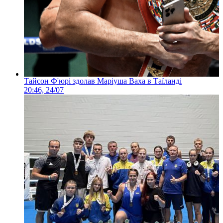
Тайсон Ф'юрі здолав Маріуша Ваха в Таїланді
20:46, 24/07