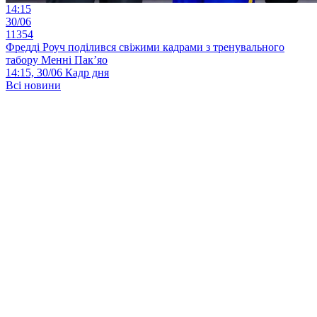
14:15
30/06
11354
Фредді Роуч поділився свіжими кадрами з тренувального
табору Менні Пак’яо
14:15, 30/06
Кадр дня
Всі новини